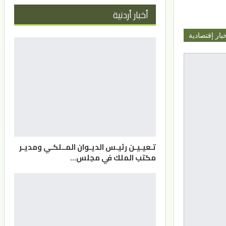
أخبار أردنية
بار إقتصادية
تـعيـيـن رئيـس الديـوان المــلكـي ومديـر
مكتب الملك في مجلس…