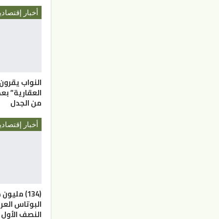
أخبار إقتصادي
النواب يقرون
العقارية” بع
من الجدل
أخبار إقتصادي
(134) مليون
البوتاس العر
النصف الأول