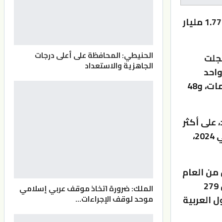
بلغت صادرات غرفة صناعة عمان، خلال الربع الأول من العام الحالي، 1.776 مليار
الحنيطي: المحافظة على أعلى درجات
سجلت
الجاهزية والاستعداد
واحد
بالمئة لقطاع الصناعات الهندسية والكهربائية وتكنولوجيا المعلومات، و48
 على أكثر
من نصف صادرات غرفة صناعة عمان خلال الربع الأول من العام الحالي 2024،
 من العام
الحالي، ارتفاعا بنسبة 128 بالمئة، لتصل لنحو 638 مليون دينار مقابل 279
الملك: ضرورة اتخاذ موقف عربي إسلامي
ل العربية
موحد لوقف الإجراءات…