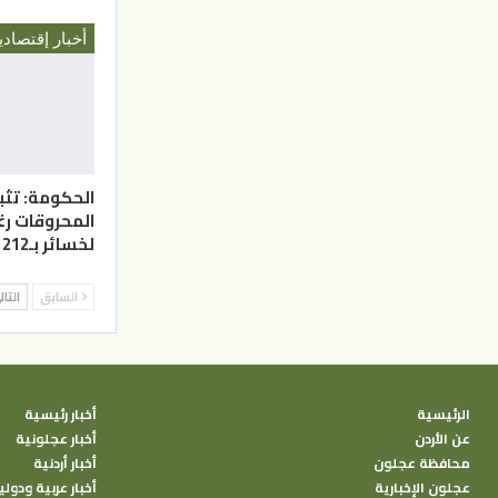
أخبار إقتصادي
الحكومة: تثب
المحروقات رغ
لخسائر بـ212 مليون دينار
السابق
التا
الرئيسية
أخبار رئيسية
عن الأردن
أخبار عجلونية
محافظة عجلون
أخبار أردنية
عجلون الإخبارية
أخبار عربية ودولي