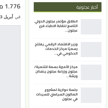
1.776 مليار دينار صادرات صناعة عمان بالربع الأول
أخبار عجلونية
في
أبريل 13, 2024
انطلاق مؤتمر عجلون الدولي
التاسع لنقابة الاطباء فرع
عجلون…
وزير الاقتصاد الرقمي يفتتح
رسميًا مركز الخدمات
الحكومي في…
مركز الأميرة بسمة للتنمية/
عجلون وزراعة عجلون ينفذان
ورشة…
جلسة حوارية لمشروع
الصالون السياسي للسيدات
في عجلون