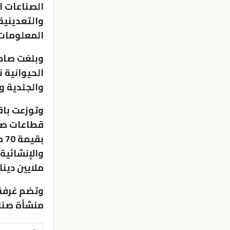
المعلومات بقيمة 251
وبلغت صادر
والجلدية والمحكي
وتوزعت باق
قطاعات صنا
ملايين دينار
منشأة صناعية، تشغل 159 ألف عامل و