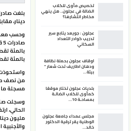
تخصيص مأوى للكلاب
الضالة في عجلون.. هل ينهي
مخاطر انتشارها؟
دينار، مقابل 1.813 مليار دينار للفترة نفسها من العام الم
عجلون : جويعد يتابع سير
وحسب معطيا
تدريب كوادر التعداد
صا
السكاني
بالمئة لقط
اوقاف عجلون بحملة نظافة
ودهان اطاريف تحت شعار ”
واستحوذت ا
بيئة…
مسجلة ما قيمته 1.261
بلديات عجلون تختار موقعًا
كمأوى للكلاب الضالـة
بمساحـة 10…
وسجلت صادر
مجلس عمداء جامعة عجلون
مليون دينا
الوطنية يقر ترقية الدكتور
والأجنبية ا
خالد…