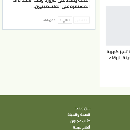
الملك يشدد على ضرورة وقف الاعتداءات
المستمرة على الفلسطينيين…
السابق
التالي
1 من 464
 تنجز كهربة
ة الزرقاء
دين ودنيا
الصحة والحياة
كتًاب عجلون
أقلام عربية