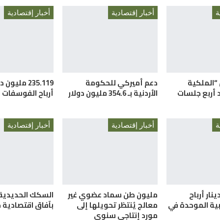
ة
أخبار إقتصادية
أخبار إقتصادية
 “الملكية
دعم أميركي للحكومة
235.119 مليو
د أربع جلسات
الأردنية بـ 354.6 مليون دولار
أرباح الفوسفات 
ة
أخبار إقتصادية
أخبار إقتصادية
 دينار أرباح
مليون طن سماد عضوي غير
السكك الحديدية..
بية الموحدة في
معالج يُنتظر تحويلها إلى
بآفاق اقتصادية 
مورد إنتاجي سنوي