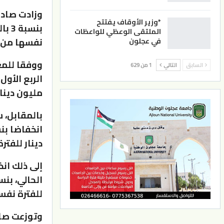
وزادت صادر
*وزير الأوقاف يفتتح
الملتقى الوعظي للواعظات
نفسها من ا
في عجلون
ووفقا للمع
السابق
التالي
1 من 629
مليون دينار 
بالمقابل، س
دينار للفت
إلى ذلك ان
للفترة نفس