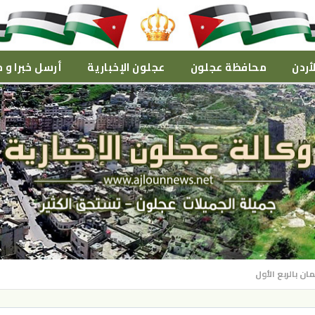
أردن
محافظة عجلون
عجلون الإخبارية
أرسل خبرا و م