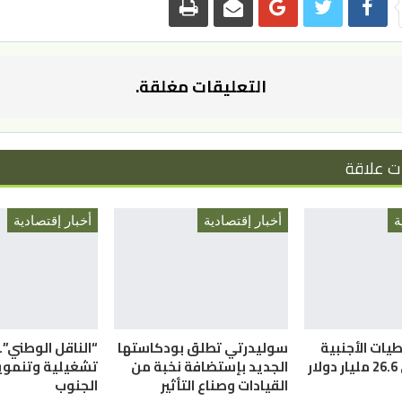
التعليقات مغلقة.
ت علاقة
ة
أخبار إقتصادية
أخبار إقتصادية
اطيات الأجنبية
سوليدرتي تطلق بودكاستها
“الناقل الوطني”.
في الأردن إلى 26.6 مليار دولار
الجديد بإستضافة نخبة من
تشغيلية وتنموي
القيادات وصناع التأثير
الجنوب