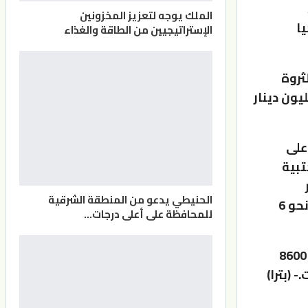
الملك يوجه لتعزيز المخزونين
يا
الإستراتيجيين من الطاقة والغذاء
ثروة
حو 202 مليون دينار والعلاجية واللوازم الطبية نحو 170مليون دينار
على
تبية
ار
الحنيطي يدعو من المنطقة الشرقية
والإنشائية 29 مليون دينار، واخيرا الصناعات الخشبية والأثاث بقيمة نحو 6
للمحافظة على أعلى درجات…
وتضم غرفة صناعة عمان التي تأسست عام 1962، في عضويتها حاليا 8600