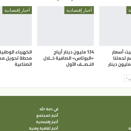
ة
أخبار إقتصادية
أخبار إقتصادية
يت أسعار
134 مليون دينار أرباح
الكهرباء الوطنية
م تحملنا
«البوتاس» الصافية خــلال
محطة تحويل مدين
النـصــف الأول
الصناعية
لي
في ذمة الله
أخبار المجتمع
أخبار إقتصادية
ة
أخبار ثقافية وفنية