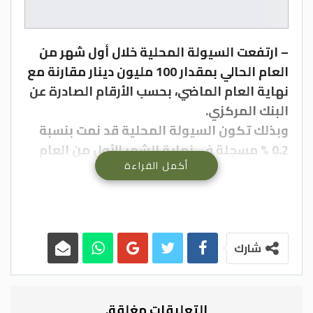
– ارتفعت السيولة المحلية خلال أول شهر من
العام الحالي بمقدار 100 مليون دينار مقارنة مع
نهاية العام الماضي، بحسب الأرقام الصادرة عن
البنك المركزي.
وبذلك تكون السيولة المحلية قد نمت بنسبة
0.2 % مسجلة في نهاية الشهر الأول من العام
أكمل القراءة
الحالي مستوى 39.6 مليار دينار مقارنة
بمستواها المسجل 39.5 مليار في نهاية العام
2021.
وتعد كل من الودائع والنقد المتداول من أهم
مكونات السيولة المحلية.
شارك
ويوجد تعريفات عدة للسيولة، منها أن يكون
لديك النقود عندما تحتاج إليها، أو هي القدرة
على توفير الأموال بكلفة معقولة لمواجهة
التعليقات مغلقة.