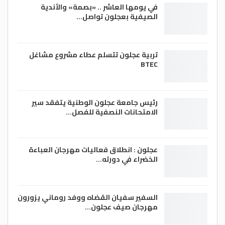
في يومها العاشر .. «بصمة» والأندية
الصيفية بعجلون تواصل…
تربية عجلون تتسلم عطاء مشروع مشاغل
BTEC
رئيس جامعة عجلون الوطنية يتفقد سير
الامتحانات النصفية للفصل…
عجلون : انطلاق فعاليات مهرجان العباءة
الخضراء في دورته…
السفير سفيان القضاه ووفد روماني يزورون
مهرجان صيف عجلون…