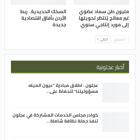
مليون طن سماد عضوي
السكك الحديدية.. ربط
غير معالج يُنتظر تحويلها
الأردن بآفاق اقتصادية
إلى مورد إنتاجي سنوي
جديدة
السابق
التالي
أخبار عجلونية
عجلون : اطلاق مبادرة “عيون المياه
مسؤوليتنا” للحفاظ على…
كوادر مجلس الخدمات المشتركة في عجلون
تنفذ حملة نظافة شاملة…