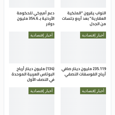
النواب يقرون “الملكية
دعم أميركي للحكومة
العقارية” بعد أربع جلسات
الأردنية بـ 354.6 مليون
من الجدل
دولار
أخبار إقتصادية
أخبار إقتصادية
235.119 مليون دينار صافي
(134) مليون دينار أرباح
أرباح الفوسفات النصفي
البوتاس العربية الموحدة
في النصف الأول
أخبار إقتصادية
أخبار إقتصادية