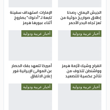
الجيش اليمني: رصدنا
الإمارات: استهداف سفينة
إطلاق صواريخ حوثية من
تابعة لـ”أدنوك” بصاروخ
تعز تجاه البحر الأحمر
أثناء عبورها هرمز
أخبار عربية ودولية
أخبار عربية ودولية
انفراج وشيك لأزمة هرمز
أميركا تتعهد بفك الحصار
وواشنطن تتخوف من
عن الموانئ الإيرانية فور
نتائج عكسية للتصعيد
إعلان الاتفاق
أخبار عربية ودولية
أخبار عربية ودولية