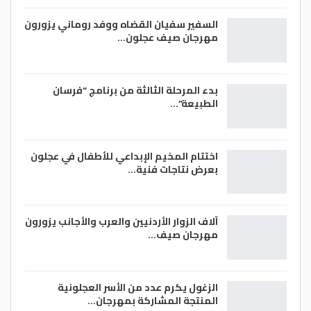
السفير سفيان القضاه ووفد روماني يزورون
مهرجان صيف عجلون…
بدء المرحلة الثالثة من برنامج “فرسان
الطبيعة”…
اختتام المخيم الإبداعي للأطفال في عجلون
بعرض نتاجات فنية…
آلاف الزوار الأردنيين والعرب والأجانب يزورون
مهرجان صيف…
الزغول يكرم عدد من الأسر العجلونية
المنتجة المشاركة بمهرجان…