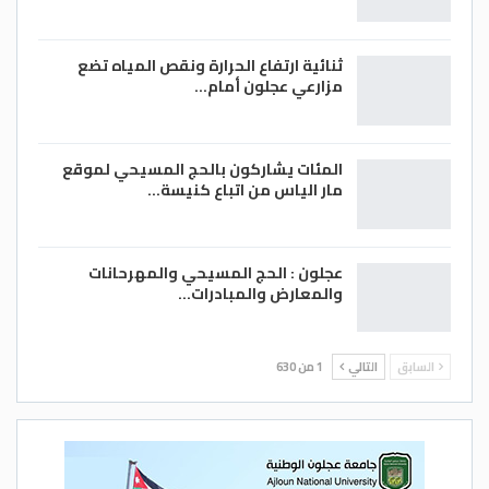
ثنائية ارتفاع الحرارة ونقص المياه تضع
مزارعي عجلون أمام…
المئات يشاركون بالحج المسيحي لموقع
مار الياس من اتباع كنيسة…
عجلون : الحج المسيحي والمهرحانات
والمعارض والمبادرات…
السابق
التالي
1 من 630