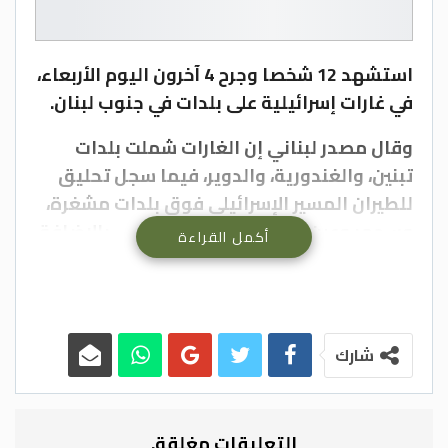
استشهد 12 شخصا وجرح 4 آخرون اليوم الأربعاء،
في غارات إسرائيلية على بلدات في جنوب لبنان.
وقال مصدر لبناني إن الغارات شملت بلدات
تبنين، والغندورية، والدوير، فيما سجل تحليق
للطيران المسير الإسرائيلي فوق بلدات مشغرة،
وسحمر وعين التينة في البقاع الغربي، بالإضافة
أكمل القراءة
إلى قصف مدفعي على بلدات في قضاءي
النبطية وبنت جبيل لا سيما يحمر الشقيف، و
زوطر الشرقية.
شارك
بيروت – بترا
التعليقات مغلقة.