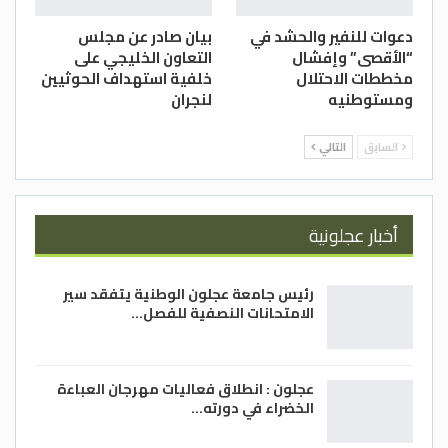
دعوات للنفير والحشد في
بيان صادر عن مجلس
“الأقصى” وإفشال
التعاون الخليجي على
مخططات الاحتلال
خلفية استهداف الحوثيين
ومستوطنيه
لنجران
السابق
التالي
أخبار عجلونية
رئيس جامعة عجلون الوطنية يتفقد سير
الامتحانات النصفية للفصل…
عجلون : انطلاق فعاليات مهرجان العباءة
الخضراء في دورته…