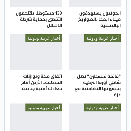
الحوثيون يستهدفون
133 مستوطنا يقتحمون
ميناء المخا بالصواريخ
الأقصى بحماية شرطة
الباليستية
الاحتلال
أخبار عربية ودولية
أخبار عربية ودولية
“قافلة فلسطين” تصل
اتفاق مكة وتوازنات
شانلي أورفا التركية
المنطقة.. الأردن أمام
بمسيرتها التضامنية مع
معادلة أمنية جديدة
غزة
أخبار عربية ودولية
أخبار عربية ودولية