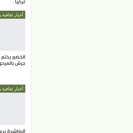
تركيا .
أخبار ثقافية و
الخضير يختم ب
جرش بالمرحو
أخبار ثقافية و
الرواشدة يرع