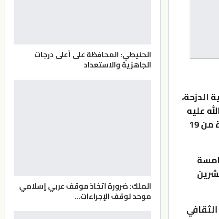
الحنيطي: المحافظة على أعلى درجات
الجاهزية والاستعداد
 الدزحة،
الله عليه
وسلم في دورتها الخامسة 2021، والتي ستقام فعالياتها خلال الفترة من 19
خامسة
لشاعر الرسول صلى الله عليه وسلم خلال الفترة من 27 تشرين
الملك: ضرورة اتخاذ موقف عربي إسلامي
موحد لوقف الإجراءات…
الثقافي