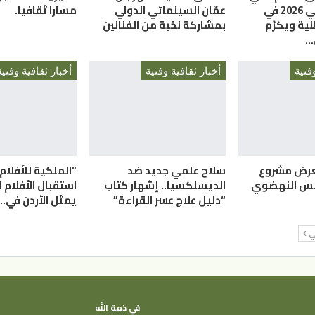
الإبداع الصيفي 2026 في
عمّان السينمائي الدولي
مسارا ثقافيا.
نية ويكرّم
بمشاركة نخبة من الفنانين
…
فنية
أخبار ثقافية وفنية
أخبار ثقافية وفنية
عرض مشروع
سلاح علمي جديد ضد
“الملكية للأفلام
سس النهضوي
الديسلكسيا.. إشهار كتاب
استقبال الأفلام ل
“دليل علاج عسر القراءة”
يمثل الأردن في…
لي
في ذمة الله