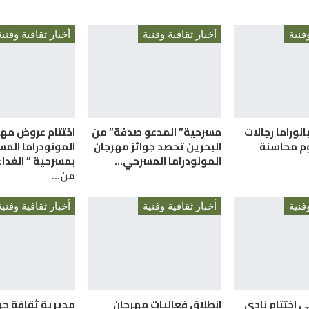
فنية
أخبار ثقافية وفنية
أخبار ثقافية وفنية
انوراما رجالات
مسرحية” المدعو صدفة” من
اختتام عروض مهر
م محاسنة
البحرين تحصد جوائز مهرجان
المونودراما المس
المونودراما المسرحي…
بمسرحية ” الغداء 
من…
فنية
أخبار ثقافية وفنية
أخبار ثقافية وفنية
ى اختتام نادي
انطلاق فعاليات مهرجان
مديرية ثقافة ج