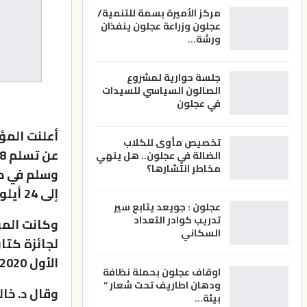
مركز الأميرة بسمة للتنمية/
عجلون وزراعة عجلون ينفذان
ورشة…
جلسة حوارية لمشروع
الصالون السياسي للسيدات
في عجلون
أعلنت المؤ
تخصيص مأوى للكلاب
الضالة في عجلون.. هل ينهي
مخاطر انتشارها؟
إلى 24 أيلول المقبل، تحت شعار: تجمّل الشعرُ بخير البشر.
عجلون : جويعد يتابع سير
تدريب كوادر التعداد
وكانت المؤ
السكاني
الأول 2020 وحتى 31 كانون الأول 2021.
اوقاف عجلون بحملة نظافة
ودهان اطاريف تحت شعار ”
وقال د. خا
بيئة…