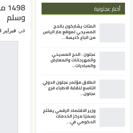
498
أخبار عجلونية
وسلم
المئات يشاركون بالحج
في
فبراير 23, 2021
المسيحي لموقع مار الياس
من اتباع كنيسة…
عجلون : الحج المسيحي
والمهرحانات والمعارض
والمبادرات…
انطلاق مؤتمر عجلون الدولي
التاسع لنقابة الاطباء فرع
عجلون…
وزير الاقتصاد الرقمي يفتتح
رسميًا مركز الخدمات
الحكومي في…