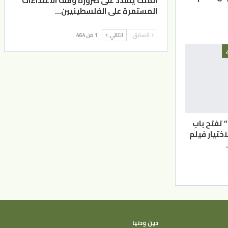
الملك يشدد على ضرورة وقف الاعتداءات
المستمرة على الفلسطينيين…
السابق
التالي
1 من 464
” تفتح باب
اختيار فيلم
دين ودنيا