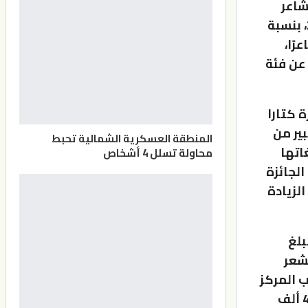
شاعر
الرسول صلى الله عليه وسلم يعد الأكبر منذ انطلاق الجائزة في 2016، بنسبة
الرابعة للجائزة والتي شارك فيها 1158 شاعرًا،
ها الخامسة تسلمت 1358 قصيدة عن فئة
ة كتارا
ير من
المنطقة العسكرية الشمالية تحبط
اتها
محاولة تسلل 4 أشخاص
الجائزة
الزيادة
بلغ
فئتي الشعر
 المركز
الأول على مليون ريال، والثاني على 700 ألف ريال، والثالث جائزته 400 ألف