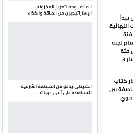
الملك يوجه لتعزيز المخزونين
الإستراتيجيين من الطاقة والغذاء
 تبدأ
 النهائية،
15 مشاركاً عن فئة
، أمام لجنة
شاركين عن كل فئة
يتأهلون لمرحلة التصفيات النصف نهائية، وتسفر التصفيات عن اختيار 3
ار كتاب
الحنيطي يدعو من المنطقة الشرقية
 مناصفة بين
للمحافظة على أعلى درجات…
يحوي