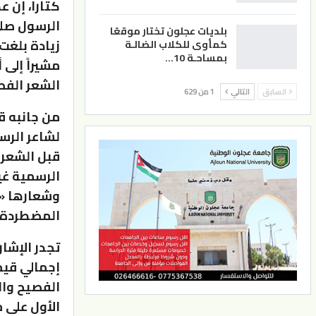
كتارا، إن ع
بلديات عجلون تختار موقعًا
كمأوى للكلاب الضالـة
بمساحـة 10…
الشعر الفصيح، و140 قصيدة عن ف
السابق
التالي
1 من 629
من جانبه قا
لشاعر الرس
قبل الشعرا
الرسمية غير
وشعارها «ت
المضطردة ف
تجدر الإشار
الفصيح وال