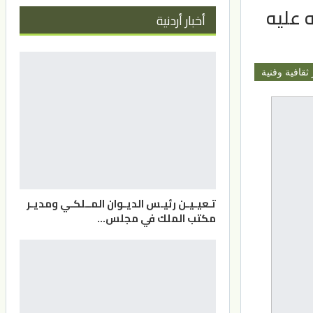
ه عليه
أخبار أردنية
 ثقافية وفنية
تـعيـيـن رئيـس الديـوان المــلكـي ومديـر
مكتب الملك في مجلس…