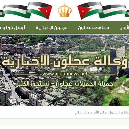
أردن
محافظة عجلون
عجلون الإخبارية
أرسل خبرا و م