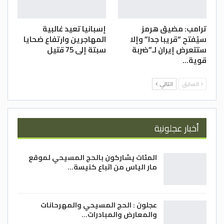
ترامب: مضيق هرمز
إسبانيا تعيد غالبية
سيُفتح “قريبا جدا” وإلا
المهاجرين وارتفاع ضحايا
ستتعرض إيران لـ”ضربة
سبتة إلى 75 قتيل
قوية…
السابق
التالي
أخبار عجلونية
المئات يشاركون بالحج المسيحي لموقع
مار الياس من اتباع كنيسة…
عجلون : الحج المسيحي والمهرحانات
والمعارض والمبادرات…