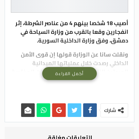
أصيب 18 شخصا بينهم 4 من عناصر الشرطة، إثر
انفجارين وقعا بالقرب من وزارة السياحة في
دمشق، وفق وزارة الداخلية السورية.
ونقلت سانا عن الوزارة قولها إن قوى الأمن
الداخلي رصدت خلال عملياتها الميدانية
العبوتين الناسفتين، وباشرت الوحدات المختصة
أكمل القراءة
اتخاذ الإجراءات اللازمة لتفكيكهما، إلا أنهما
انفجرتا أثناء التجهيز لعملية التفكيك.
وأكدت الوزارة أن قوى الأمن الداخلي فرضت
شارك
طوقاً أمنياً في محيط الموقع حفاظاً على
سلامة السوريين، فيما باشرت الوحدات
المختصة عمليات المسح والتأمين في
التعليقات مغلقة.
المنطقة.