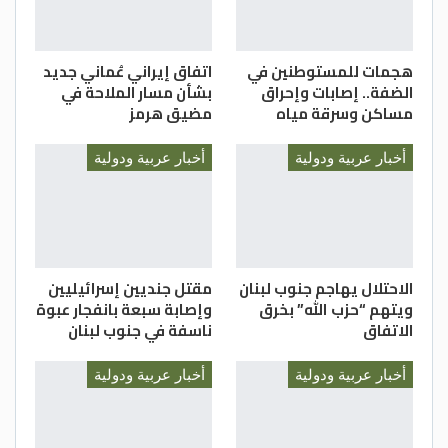
هجمات للمستوطنين في
اتفاق إيراني عُماني جديد
الضفة.. إصابات وإحراق
بشأن مسار الملاحة في
مساكن وسرقة مياه
مضيق هرمز
أخبار عربية ودولية
أخبار عربية ودولية
الاحتلال يهاجم جنوب لبنان
مقتل جنديين إسرائيليين
ويتهم “حزب الله” بخرق
وإصابة سبعة بانفجار عبوة
الاتفاق
ناسفة في جنوب لبنان
أخبار عربية ودولية
أخبار عربية ودولية