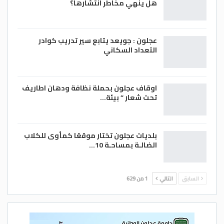
هل ينهي مخاطر انتشارها؟
عجلون : جويعد يتابع سير تدريب كوادر
التعداد السكاني
اوقاف عجلون بحملة نظافة ودهان اطاريف
تحت شعار ” بيئة…
بلديات عجلون تختار موقعًا كمأوى للكلاب
الضالـة بمساحـة 10…
السابق
التالي
1 من 629