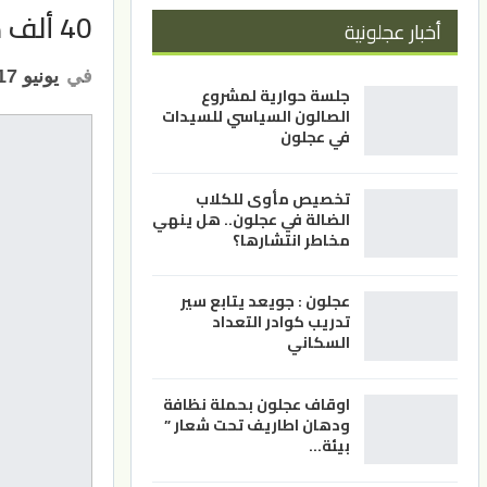
40 ألف دينار لتأهيل 3 ينابيع في جرش
أخبار عجلونية
في
يونيو 17, 2021
جلسة حوارية لمشروع
الصالون السياسي للسيدات
في عجلون
تخصيص مأوى للكلاب
الضالة في عجلون.. هل ينهي
مخاطر انتشارها؟
عجلون : جويعد يتابع سير
تدريب كوادر التعداد
السكاني
اوقاف عجلون بحملة نظافة
ودهان اطاريف تحت شعار ”
بيئة…