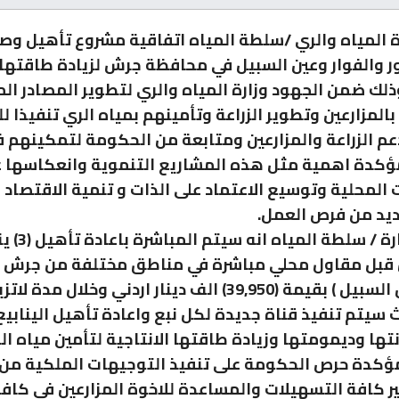
 المياه والري /سلطة المياه اتفاقية مشروع تأهيل وصي
نور والفوار وعين السبيل في محافظة جرش لزيادة طاقتها 
ذلك ضمن الجهود وزارة المياه والري لتطوير المصادر الم
بالمزارعين وتطوير الزراعة وتأمينهم بمياه الري تنفيذا 
عم الزراعة والمزارعين ومتابعة من الحكومة لتمكينهم 
ؤكدة اهمية مثل هذه المشاريع التنموية وانعكاسها 
المحلية وتوسيع الاعتماد على الذات و تنمية الاقتصاد 
ديد من فرص العمل.
وبينت الوزارة / سلطة الم
قبل مقاول محلي مباشرة في مناطق مختلفة من جرش ( ال
الفوار ، عين السبيل ) بقيمة (39,950) الف دينار اردني وخلال مدة
سيتم تنفيذ قناة جديدة لكل نبع واعادة تأهيل الينابيع 
ها وديمومتها وزيادة طاقتها الانتاجية لتأمين مياه ال
مؤكدة حرص الحكومة على تنفيذ التوجيهات الملكية من 
ر كافة التسهيلات والمساعدة للاخوة المزارعين في كا