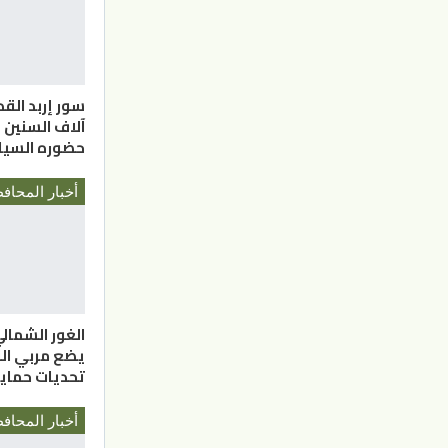
سور إربد الق
آلاف السنين ي
حضوره السي
الغور الشمالي.
يضع مربي الن
تحديات حماية 