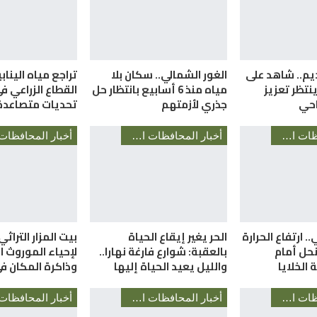
ديم.. شاهد على
الغور الشمالي.. سكان بلا
تراجع مياه الينا
نتظر تعزيز
مياه منذ 6 أسابيع بانتظار حل
القطاع الزراعي 
احي
جذري لأزمتهم
تحديات متصاعدة
أخبار المحافظات الأردنية
أخبار المحافظات الأردنية
. ارتفاع الحرارة
الحر يغير إيقاع الحياة
بيت المزار التراثي
حل أمام
بالعقبة: شوارع فارغة نهارا..
لإحياء الموروث 
الخلايا
والليل يعيد الحياة إليها
وذاكرة المكان ف
أخبار المحافظات الأردنية
أخبار المحافظات الأردنية