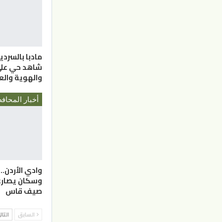
مادبا بالسردية
شاهد حي على 
والهوية وال
وادي الأردن.
وسكان يصارع
صيف قاس
السابق
التا