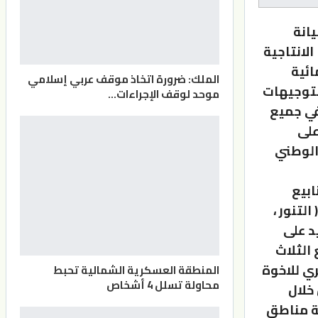
انة
الانتاجية
ائية
الملك: ضرورة اتخاذ موقف عربي إسلامي
للتوجيهات
موحد لوقف الإجراءات…
في جميع
على
الوطني
ياه انه سيتم المباشرة باعادة تأهيل (3) ينابيع
تنور ،
 لاتزيد على
الثلاث
ري للاخوة
المنطقة العسكرية الشمالية تحبط
محاولة تسلل 4 أشخاص
خلال
فة مناطق