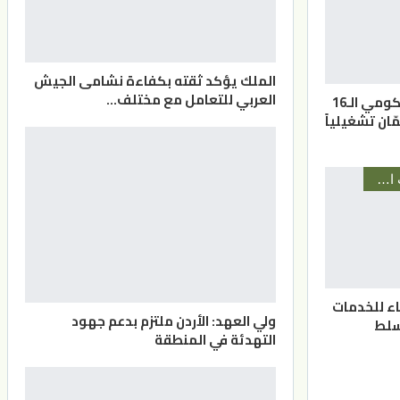
الملك يؤكد ثقته بكفاءة نشامى الجيش
العربي للتعامل مع مختلف…
افتتاح المركز الحكومي الـ16
ّان تشغيلياً
أخبار المحافظات الأردنية
قاء للخدمات
ولي العهد: الأردن ملتزم بدعم جهود
سلط
التهدئة في المنطقة