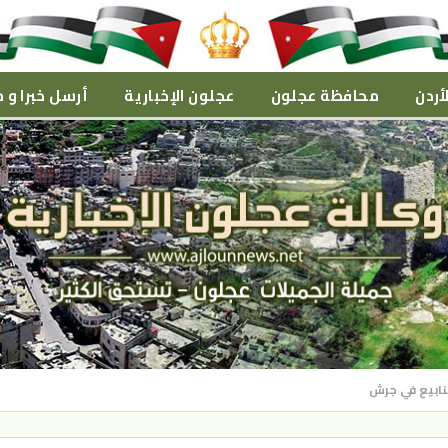
أردن
محافظة عجلون
عجلون الإخبارية
أرسل خبرا و م