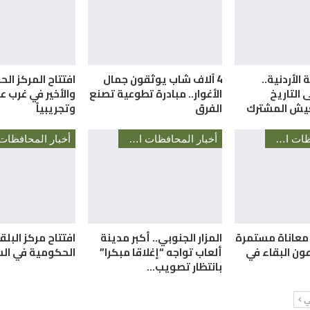
 الأردنية..
4 آلاف شاب يوثقون جمال
التاريخ
الأغوار.. مبادرة تطوعية تصنع
والأخير في غرب عم
عيش المشترك
الفرق
وتجريبياً
أخبار المحافظات الأردنية
أخبار المحافظات الأردنية
. معاناة مستمرة
المزار الجنوبي.. أكبر مدينة
افتتاح مركز البل
ون البقاء في
ألعاب تواجه “إغلاقا مبكرا”
الحكومية في ال
بانتظار تصويب…
لي