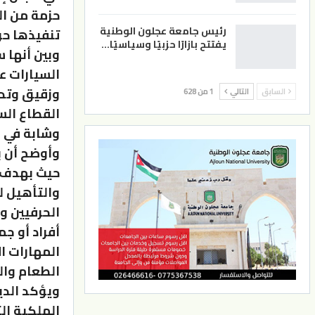
حزمة من ا
رئيس جامعة عجلون الوطنية
تنفيذها حوالي 250 أل
يفتتح بازارًا حزبيًا وسياسيًا…
وبين أنها
السيارات ع
وزقيق وتدر
السابق
التالي
1 من 628
وشابة في ه
حيث بهدف ا
والتأهيل ل
الحرفيين و
أفراد أو ج
المهارات ا
الطعام وال
ويؤكد الدي
الملكية ال