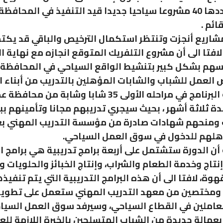
الأخرى، وعددها 40 مشروعا سياحيا جديدا قيد التنفيذ في المحاف
ائم .
ين أن 7 مشاريع أنجزت وتنتظر استكمال الترخيص والباقي قد يك
لافتا الى أن مشروع التلفريك المتوقع انجازه مع نهاية ا
سهم بشكل كبير بتنشيط الواقع السياحي في المحافظة 
 العمل للشباب والشابات المؤهلين بالتدريب من أبناء 
ويستهدف البرنامج في مراحله الأولى 35 شابا وشابة من مح
ة ثلاثة أشهر ، بحيث سيجري تدريبهم مجانا وتأمينهم بب
 ومنحهم شهادات صادرة من مؤسسة التدريب المهني بعد
ؤهلهم للدخول في سوق العمل السياحي.
 أن الدورة ستشتمل على أربعة برامج تدريبية هي برامج ال
إنتاج وخدمة الطعام والشراب، وإنتاج الخبائز والحلويات 
وة، لافتا الى أن هذه البرامج التدريبية التي يتم تنفيذ
 ومختصين من معهد التدريب المهني ستعمل على تطوير 
عاملين في القطاع السياحي، وسيرفد سوق العمل السيا
عمالة جديدة من الشباب المتسلحين بالخبرة اللازمة للع