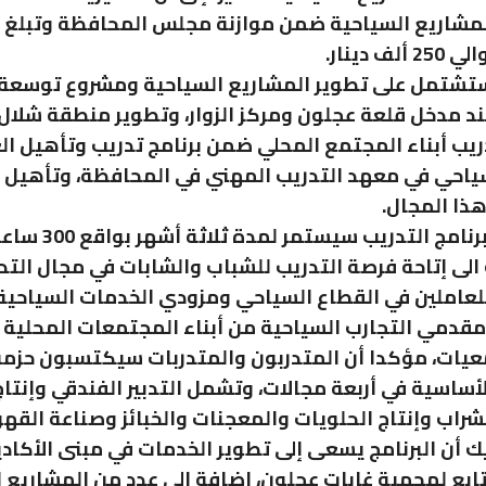
لمشاريع السياحية ضمن موازنة مجلس المحافظة وتبلغ 
ف دينار.
 ستشتمل على تطوير المشاريع السياحية ومشروع توسع
ند مدخل قلعة عجلون ومركز الزوار، وتطوير منطقة شلال
يب أبناء المجتمع المحلي ضمن برنامج تدريب وتأهيل ال
ذا المجال.
وأوضح أن برنامج التدريب 
لى إتاحة فرصة التدريب للشباب والشابات في مجال التد
لعاملين في القطاع السياحي ومزودي الخدمات السياحية
مقدمي التجارب السياحية من أبناء المجتمعات المحلية
معيات، مؤكدا أن المتدربون والمتدربات سيكتسبون حزم
لأساسية في أربعة مجالات، وتشمل التدبير الفندقي وإنتا
شراب وإنتاج الحلويات والمعجنات والخبائز وصناعة القهو
ك أن البرنامج يسعى إلى تطوير الخدمات في مبنى الأكاد
تابع لمحمية غابات عجلون، إضافة الى عدد من المشاريع 