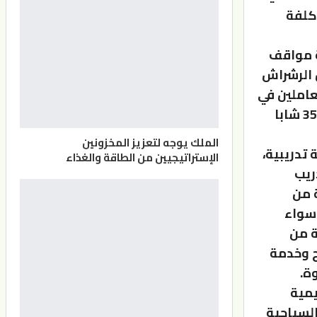
كلفة
ة مواقف
 الرشراش
عاملين في
القطاع السياحي في معهد التدريب المهني في المحافظة، وتأهيل 35 شابا
الملك يوجه لتعزيز المخزونين
سيستمر لمدة ثلاثة أشهر بواقع 300 ساعة تدريبية،
الإستراتيجيين من الطاقة والغذاء
ريب
 من
 سواء
ة من
ج وخدمة
ة.
يمية
السياحية