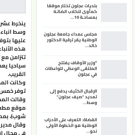
بلديات عجلون تختار موقعًا
كمأوى للكلاب الضالـة
بمساحـة 10…
ينخرط عشرا
وسط انباء 
مجلس عمداء جامعة عجلون
عليها بتوف
الوطنية يقر ترقية الدكتور
خالد…
هذه الأنبا
*وزير الأوقاف يفتتح
سياحيا يعم
الملتقى الوعظي للواعظات
القريب.
في عجلون
وكانت المج
توفر خمس 
الإقبال الكثيف يدفع إلى
تمديد “صيف عجلون”
وقالت المج
وسط…
موقع مطعم
شوب)، بمحط
القضاة: التعرف على الأحزاب
وقال مدير 
الوطنية هو الخطوة الأولى
نحو…
في مجال إق