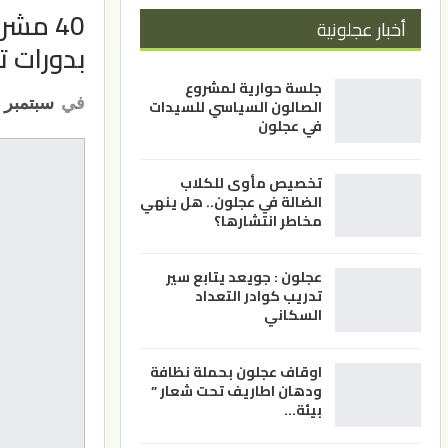
40 مش
أخبار عجلونية
بدورات ت
جلسة حوارية لمشروع
في
سبتمبر 19, 2022
الصالون السياسي للسيدات
في عجلون
تخصيص مأوى للكلاب
الضالة في عجلون.. هل ينهي
مخاطر انتشارها؟
عجلون : جويعد يتابع سير
تدريب كوادر التعداد
السكاني
اوقاف عجلون بحملة نظافة
ودهان اطاريف تحت شعار ”
بيئة…