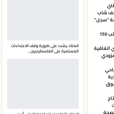
ني
ذي تبلغ قيمته 80 مليون دينار ويستهدف تشغيل 60 الف شاب
صة “سجل”
وبين بني سلامة أن المتدرب الذي يعمل ضمن البرنامج يحصل على راتب 150
الملك يشدد على ضرورة وقف الاعتداءات
ي اتفاقية
المستمرة على الفلسطينيين…
مزودي
احي
ية
سوق
اج
ت
لصحة