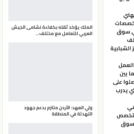
هني
تخصصات
الملك يؤكد ثقته بكفاءة نشامى الجيش
في سوق
العربي للتعامل مع مختلف…
لف
الشبابية
سوق العمل
ا بين
ي المعهد حصلوا على
تي يدرب
ديدة هي
ولي العهد: الأردن ملتزم بدعم جهود
التهدئة في المنطقة
، تخصص
 سوق