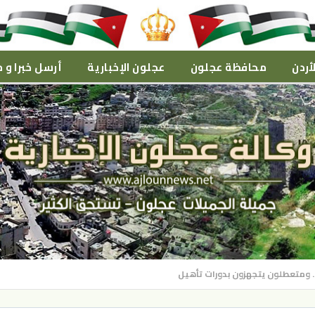
أردن
محافظة عجلون
عجلون الإخبارية
أرسل خبرا و م