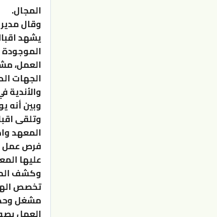
المجال.
وقال مدير
يشهد اقبا
الموجودة و
العمل، مشي
الجهات الح
والأندية ف
وتلقى اقبا
فرص عمل في
عليها المع
تخصص الهاي
مشغل وحدا
العمل بصور