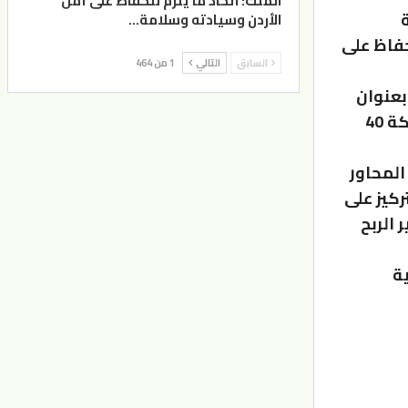
الملك: اتخاذ ما يلزم للحفاظ على أمن
الأردن وسيادته وسلامة…
حفاظ على
السابق
التالي
1 من 464
بعنوان
“تفردي” بالتعاون مع جمعية نادي صاحبات الأعمال والمهن، بمشاركة 40
المحاور
ركيز على
 الربح
ة