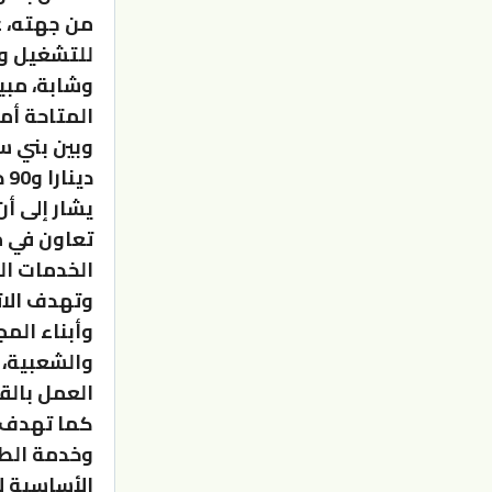
من جهته، 
وشابة، مبي
المتاحة أم
دينارا و90 دينارا من صاحب العمل لمدة 6 شهور.
يشار إلى أ
تعاون في م
الخدمات ال
وتهدف الات
وأبناء الم
والشعبية،
العمل بالق
كما تهدف ا
وخدمة الطع
الأساسية ل