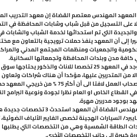
 المعهد المهندس معتصم القضاة إن معهد التدريب الم
لا على التسجيل من قبل شباب وشابات المحافظة في ال
الجديدة التي تم استحداثها لخدمة الشباب والشابات 
را إلى أن المعهد ينفذ حملات ترويجية بالتعاون مع مخت
كومية والجمعيات ومنظمات المجتمع المدني والمراكز 
ي كافة مدن وبلدات المحافظة وتجمعاتها السكانية.
وبين أنه يوجد في المعهد 25 تخصصا للاناث والذكور يحتاجها 
لا من المتدربين عليها، مؤكدا أن هناك شراكات وتعاون م
المعهد واصحاب العمل لافتا الى أن أكثر 75 % من خريج
 القطاع الخاص او العام نظرا لجودة ونوعية البرامج ال
هد بوجود مدربين مهرة.
وكشف المهندس القضاة أن المعهد استحدث 3 تخصصات ج
برد/ السيارات الهجينة تخصص الفايبر الألياف الضوئية
ت الطاقة الشمسية وهي من التخصصات التي يطلبها
ة كبيرة إلى جانب التخصصات الأخرى.