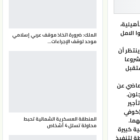
أهيلية،
ا الامل
الملك: ضرورة اتخاذ موقف عربي إسلامي
موحد لوقف الإجراءات…
ينتظر أن
لتلفريك، وتأكيدات ” السياحة” بوجود زهاء 40 مشروعا
ستقبل
لماضي عن
لون.
أجير
(كوفي
المنطقة العسكرية الشمالية تحبط
هما.
محاولة تسلل 4 أشخاص
ة كبيرة
ة لتنفيذ