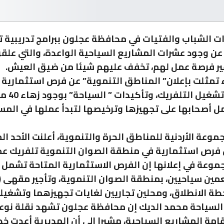
ت الشباب والفتيات في محافظة عجلون ببرامج تدريبية ت
عن وجود عشرات المشاريع السياحية الواعدة، والتي علقو
ير فرصة عمل لهم، تخفف عليهم شيئا من ضيق العيش.
ء تمثلت بإعلان” المناطق التنموية” عن فرص استثمارية 
تتزامن مع تشغيل ا
ل أصحابها على تجهيزها وترخيصها لتبدأ عملها في الم
موعة الأردنية للمناطق الحرة والتنموية، أعلنت الأحد ا
فرص استثمارية في منطقة الصوان التنموية تلفريك عج
موعة في إعلانها إن الفرص الاستثمارية المتاحة تشمل ت
ين سياحيين، بمنطقة الصوان التنموية، وتأجير مقهى 
ة الانطلاق، ومحلين تجاريين لغايات تجهيزهما وتشغيل
السياحة محمد الديك إن محافظة عجلون تشهد نقلة نوعي
امة المشاريع السياحية، مشيرا إلى أن المديرية أعدت خط