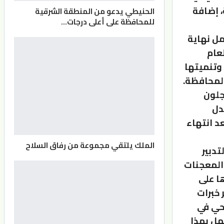
ظة، إضافة
الحنيطي يدعو من المنطقة الشرقية
للمحافظة على أعلى درجات…
تمل نهاية
لعام
وتنميتها
المحافظة.
افظة عجلون
دل
 انتهاء
الملك يلتقي مجموعة من رفاق السلاح
تدبير
والمعجنات
ها على
خبرات
حي في
مل بهذا