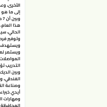
إلى ما هو ق
وب
هذا العام، 
الحالي، سي
وتوفير فرص
ويستمر لمد
المواصلات
التدريب ت
وبين الديك
الفندقي، و
وصناعة القه
أيدي خبراء
ومهارات ال
المحافظة ب