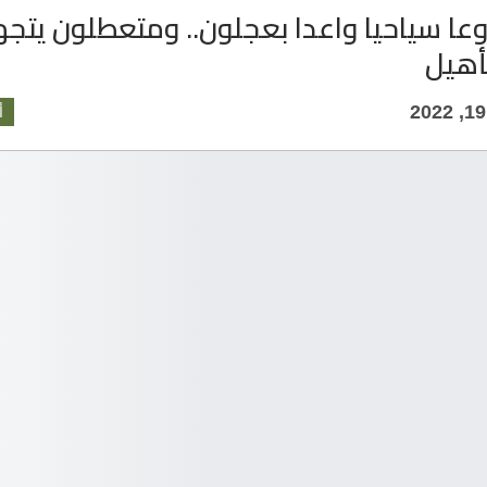
روعا سياحيا واعدا بعجلون.. ومتعطلون يتج
أهيل
أ