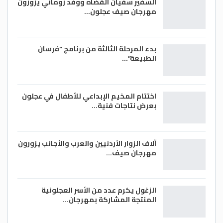
السفير سفيان القضاه ووفد روماني يزورون
مهرجان صيف عجلون…
بدء المرحلة الثالثة من برنامج “فرسان
الطبيعة”…
اختتام المخيم الإبداعي للأطفال في عجلون
بعرض نتاجات فنية…
آلاف الزوار الأردنيين والعرب والأجانب يزورون
مهرجان صيف…
الزغول يكرم عدد من الأسر العجلونية
المنتجة المشاركة بمهرجان…