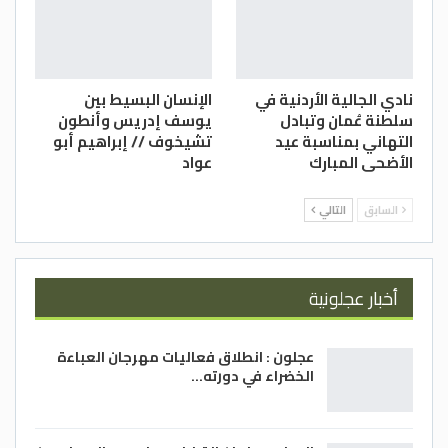
نادي الجالية الأردنية في
الإنسان البسيط بين
سلطنة عُمان وتبادل
يوسف إدريس وأنطون
التهاني بمناسبة عيد
تشيخوف // إبراهيم أبو
الأضحى المبارك
عواد
السابق
التالي
أخبار عجلونية
عجلون : انطلاق فعاليات مهرجان العباءة
الخضراء في دورته…