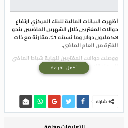
أظهرت البيانات المالية للبنك المركزي ارتفاع
حوالات المغتربين خلال الشهرين الماضيين بنحو
5.8 مليون دولار وما نسبته 1%، مقارنة مع ذات
الفترة من العام الماضي.
ووصلت حوالات المغتربين لنهاية شباط الماضي
إلى ما يقارب 582 مليون دولار .
أكمل القراءة
وكانت حوالات المغتربين والتي تعتبر ركنًا
اساسيًا في الاحتياطي الاجنبي المحلي، وصلت
في نهاية العام الماضي إلى نحو 3.4 مليار دولار.
شارك
السبيل
التعليقات مغلقة.