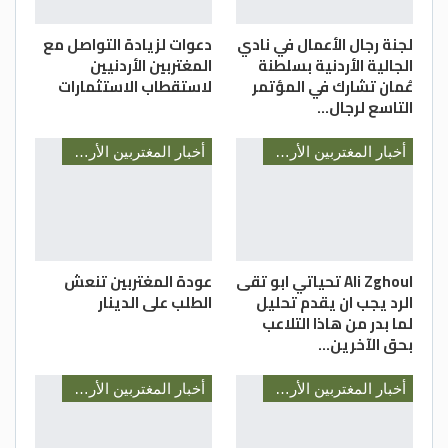
لجنة رجال الأعمال في نادي
دعوات لزيادة التواصل مع
الجالية الأردنية بسلطنة
المغتربين الأردنيين
عُمان تشارك في المؤتمر
لاستقطاب الاستثمارات
التاسع لرجال…
أخبار المغتربين الأردنيين
أخبار المغتربين الأردنيين
Ali Zghoul تحياتي ابو تقى
عودة المغتربين تنعش
الرد يجب ان يقدم تحليل
الطلب على الدينار
لما بدر من هاذا التلاعب
بحق الآخرين…
أخبار المغتربين الأردنيين
أخبار المغتربين الأردنيين