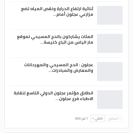
ثنائية ارتفاع الحرارة ونقص المياه تضع
مزارعي عجلون أمام…
المئات يشاركون بالحج المسيحي لموقع
مار الياس من اتباع كنيسة…
عجلون : الحج المسيحي والمهرحانات
والمعارض والمبادرات…
انطلاق مؤتمر عجلون الدولي التاسع لنقابة
الاطباء فرع عجلون…
السابق
التالي
1 من 630