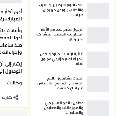
آلاف الزوار الأردنيين والعرب
والأجانب يزورون مهرجان
صيف…
المبارك، رغ
الزغول يكرم عدد من الأسر
العجلونية المنتجة المشاركة
أدوا الجمع
بمهرجان…
منذ ساعات 
وإجراءاته 
ثنائية ارتفاع الحرارة ونقص
المياه تضع مزارعي عجلون
يُشار إلى 
أمام…
الوصول إلى
المئات يشاركون بالحج
وكالات
المسيحي لموقع مار الياس
من اتباع كنيسة…
شارك
عجلون : الحج المسيحي
والمهرحانات والمعارض
والمبادرات…