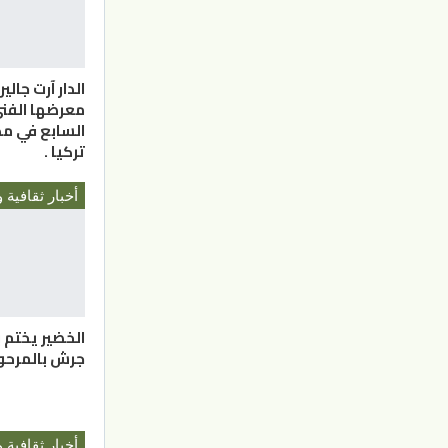
الدار آرت جالي
معرضها الفن
السابع في مد
تركيا .
أخبار ثقافية و
الخضير يختم ب
جرش بالمرحو
أخبار ثقافية و