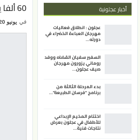
60 ألفا يؤدون الجمعة في الأقصى رغم إجراءات الاحتلال
أخبار عجلونية
في
يونيو 20, 2026
عجلون : انطلاق فعاليات
مهرجان العباءة الخضراء في
دورته…
السفير سفيان القضاه ووفد
روماني يزورون مهرجان
صيف عجلون…
بدء المرحلة الثالثة من
برنامج “فرسان الطبيعة”…
اختتام المخيم الإبداعي
للأطفال في عجلون بعرض
نتاجات فنية…