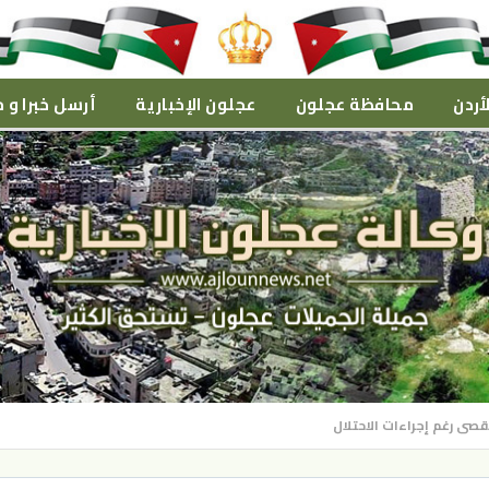
أردن
محافظة عجلون
عجلون الإخبارية
أرسل خبرا و م