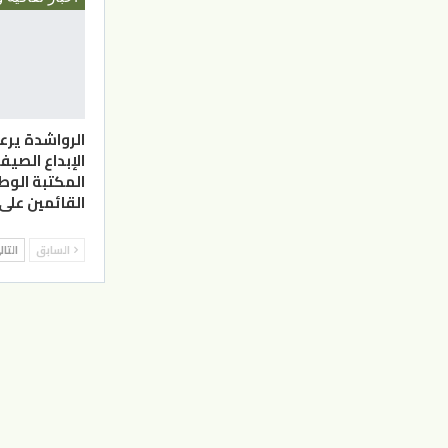
الرواشدة يرع
المكتبة الوط
القائمين على
السابق
التا