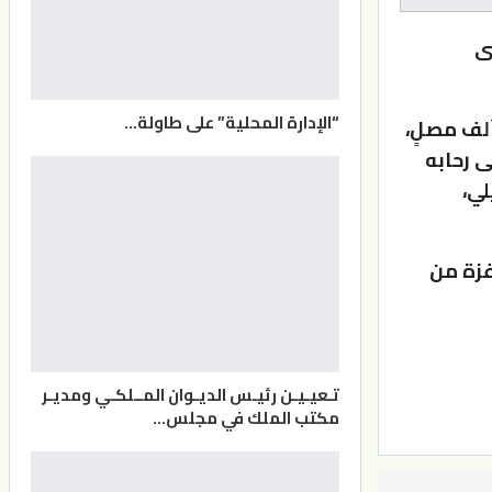
صى
“الإدارة المحلية” على طاولة…
دائرة الأوقاف الإسلامية في مدينة القدس، بأن أكثر من 60 ألف مصلٍ،
ى رحابه
لي،
غزة من
تـعيـيـن رئيـس الديـوان المــلكـي ومديـر
مكتب الملك في مجلس…