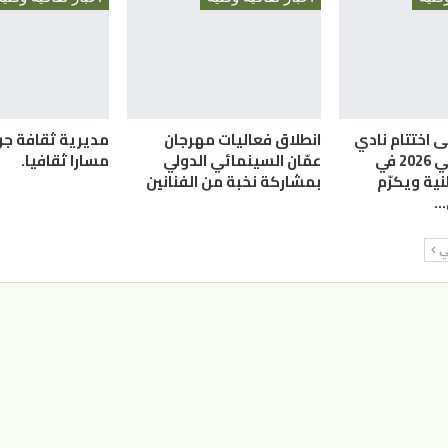
ى اختتام نادي
انطلاق فعاليات مهرجان
مديرية ثقافة ج
الإبداع الصيفي 2026 في
عمّان السينمائي الدولي
مسارا ثقافيا.
نية ويكرّم
بمشاركة نخبة من الفنانين
…
لي