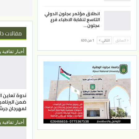
انطلاق مؤتمر عجلون الدولي
التاسع لنقابة الاطباء فرع
عجلون…
مقالات ذا
السابق
التالي
1 من 630
أخبار ثقافية و
ندوة تعاين ال
ضمن البرنامج
لمهرجان جر
أخبار ثقافية و