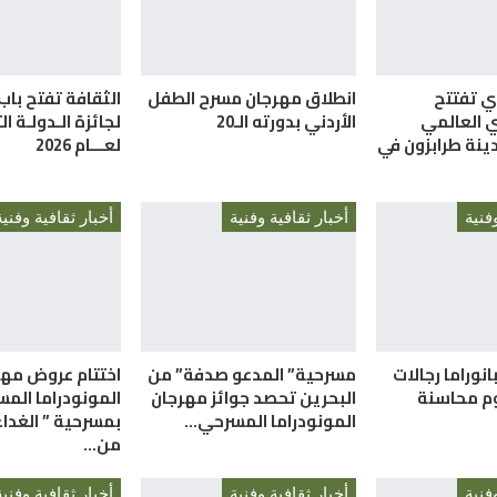
ري تفتتح
انطلاق مهرجان مسرح الطفل
الثقافة تفتح باب
ي العالمي
الأردني بدورته الـ20
لجائزة الـدولـة ا
ينة طرابزون في
لعـــام 2026
فنية
أخبار ثقافية وفنية
أخبار ثقافية وفنية
انوراما رجالات
مسرحية” المدعو صدفة” من
اختتام عروض مهر
م محاسنة
البحرين تحصد جوائز مهرجان
المونودراما المس
المونودراما المسرحي…
بمسرحية ” الغداء 
من…
فنية
أخبار ثقافية وفنية
أخبار ثقافية وفنية