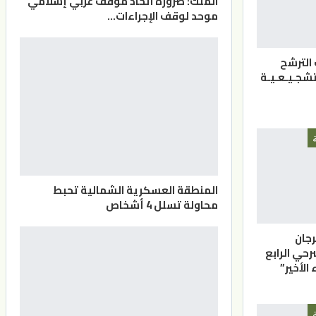
الملك: ضرورة اتخاذ موقف عربي إسلامي
موحد لوقف الإجراءات…
 الترشح
لتشجـيـعـيـة
المنطقة العسكرية الشمالية تحبط
محاولة تسلل 4 أشخاص
جان
رحي الرابع
الأخير”