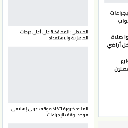
إجراءات
بواب
الحنيطي: المحافظة على أعلى درجات
نحو 60 ألف مصل أدوا صلاة
الجاهزية والاستعداد
خل أراضي
ارع
مصلين
الملك: ضرورة اتخاذ موقف عربي إسلامي
موحد لوقف الإجراءات…