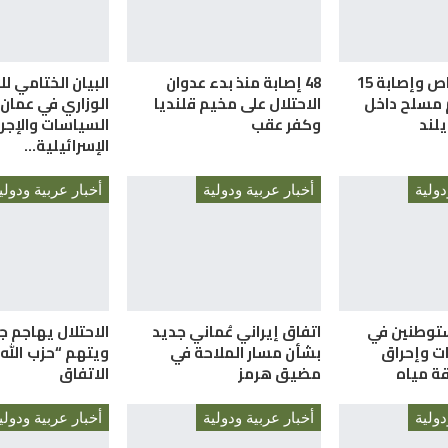
مقتل 7 أشخاص وإصابة 15
48 إصابة منذ بدء عدوان
البيان الختامي لل
 مسلح داخل
الاحتلال على مخيم قلنديا
الوزاري في عمان
لند
وكفر عقب
السياسات والإجر
الإسرائيلية…
دولية
أخبار عربية ودولية
أخبار عربية ودولي
توطنين في
اتفاق إيراني عُماني جديد
الاحتلال يهاجم ج
ات وإحراق
بشأن مسار الملاحة في
ويتهم “حزب الله
ة مياه
مضيق هرمز
الاتفاق
دولية
أخبار عربية ودولية
أخبار عربية ودولي