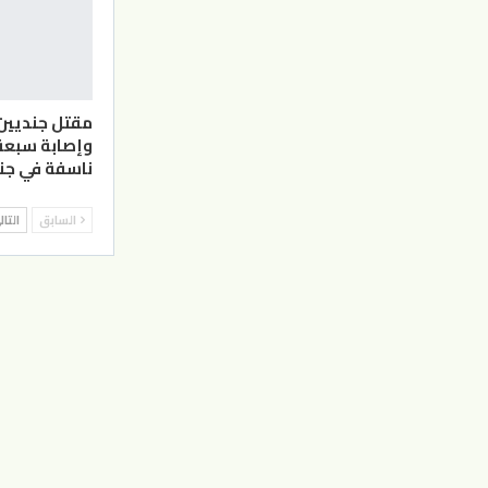
مقتل جنديين 
وإصابة سبعة 
ناسفة في جنو
السابق
التا