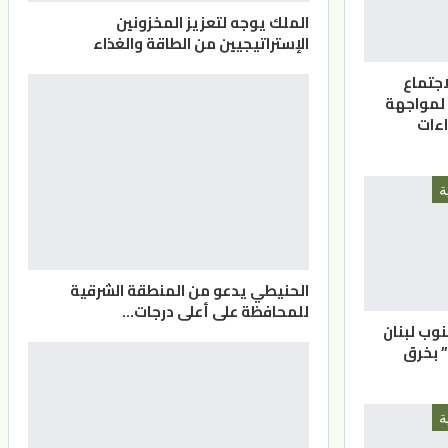
الملك يوجه لتعزيز المخزونين
الإستراتيجيين من الطاقة والغذاء
اجتماع
 لمواجهة
اءات
ة
الحنيطي يدعو من المنطقة الشرقية
للمحافظة على أعلى درجات…
نوب لبنان
” بخرق
ة