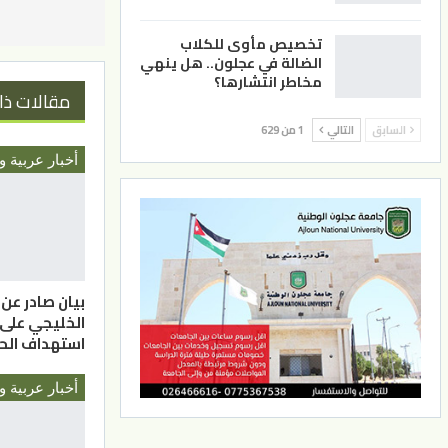
تخصيص مأوى للكلاب
الضالة في عجلون.. هل ينهي
مخاطر انتشارها؟
مقالات ذا
السابق
التالي
1 من 629
أخبار عربية و
بيان صادر عن
الخليجي على
استهداف الحو
أخبار عربية و