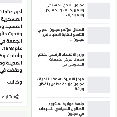
عجلون : الحج المسيحي
والمهرحانات والمعارض
أدى عشرات 
والمبادرات…
العسكرية ا
المسجد ومد
انطلاق مؤتمر عجلون الدولي
التاسع لنقابة الاطباء فرع
عجلون…
الجمعة في 
عام 1948.
وزير الاقتصاد الرقمي يفتتح
وأفادت وكا
رسميًا مركز الخدمات
المدينة وم
الحكومي في…
ودققت في 
مركز الأميرة بسمة للتنمية/
وكالات
عجلون وزراعة عجلون ينفذان
ورشة…
شارك
جلسة حوارية لمشروع
الصالون السياسي للسيدات
في عجلون