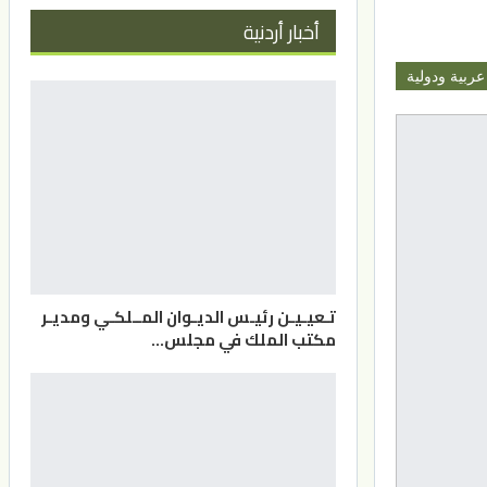
أخبار أردنية
عربية ودولية
تـعيـيـن رئيـس الديـوان المــلكـي ومديـر
مكتب الملك في مجلس…