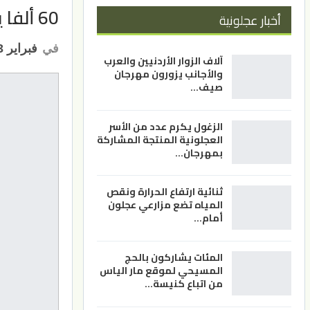
60 ألفا يؤدون صلاة الجمعة في المسجد الأقصى
أخبار عجلونية
في
فبراير 3, 2023
آلاف الزوار الأردنيين والعرب
والأجانب يزورون مهرجان
صيف…
الزغول يكرم عدد من الأسر
العجلونية المنتجة المشاركة
بمهرجان…
ثنائية ارتفاع الحرارة ونقص
المياه تضع مزارعي عجلون
أمام…
المئات يشاركون بالحج
المسيحي لموقع مار الياس
من اتباع كنيسة…