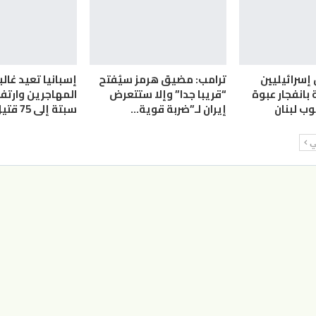
إسرائيليين
ترامب: مضيق هرمز سيُفتح
إسبانيا تعيد غالب
بانفجار عبوة
“قريبا جدا” وإلا ستتعرض
المهاجرين وارتفا
ب لبنان
إيران لـ”ضربة قوية…
سبتة إلى 75 قتيل
لي