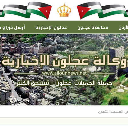
أردن
محافظة عجلون
عجلون الإخبارية
أرسل خبرا و م