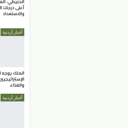
الحنيطي: الم
أعلى درجات ا
والاستعداد
أخبار أردنية
الملك يوجه ل
الإستراتيجيي
والغذاء
أخبار أردنية