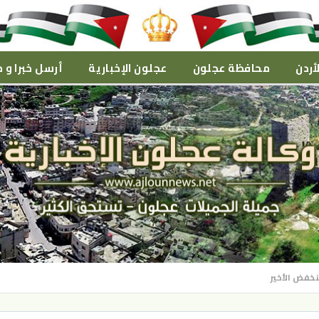
أردن
محافظة عجلون
عجلون الإخبارية
أرسل خبرا و م