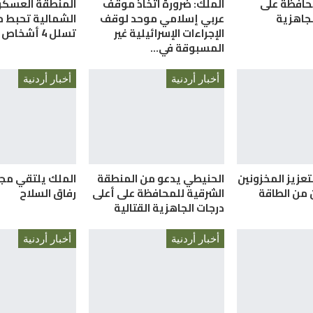
حافظة على
الملك: ضرورة اتخاذ موقف
المنطقة العسكر
لجاهزية
عربي إسلامي موحد لوقف
الشمالية تحبط م
الإجراءات الإسرائيلية غير
تسلل 4 أشخاص
المسبوقة في…
أخبار أردنية
أخبار أردنية
تعزيز المخزونين
الحنيطي يدعو من المنطقة
الملك يلتقي مج
ن من الطاقة
الشرقية للمحافظة على أعلى
رفاق السلاح
درجات الجاهزية القتالية
أخبار أردنية
أخبار أردنية