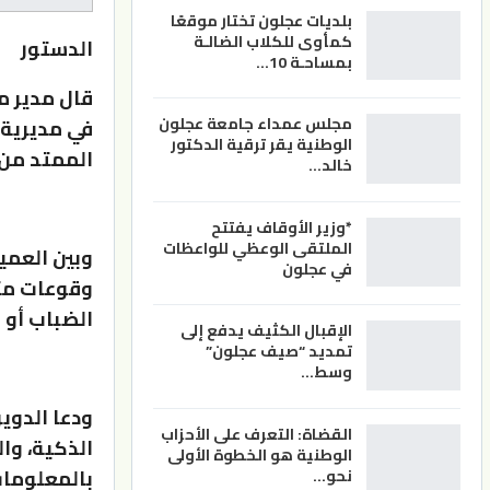
بلديات عجلون تختار موقعًا
كمأوى للكلاب الضالـة
الدستور
بمساحـة 10…
قال مدير م
مجلس عمداء جامعة عجلون
الوطنية يقر ترقية الدكتور
الممتد من 
خالد…
*وزير الأوقاف يفتتح
الملتقى الوعظي للواعظات
في عجلون
وقوعات متع
الضباب أو ا
الإقبال الكثيف يدفع إلى
تمديد “صيف عجلون”
وسط…
القضاة: التعرف على الأحزاب
الذكية، وا
الوطنية هو الخطوة الأولى
بالمعلومات
نحو…