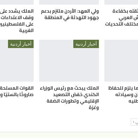
قته بكفاءة
ولي العهد: الأردن ملتزم بدعم
الملك يشدد على
 العربي
جهود التهدئة في المنطقة
وقف الاعتداءات 
ختلف التحديات
على الفلسطينيين
الغربية
أخبار أردنية
أخبار أردنية
ما يلزم للحفاظ
الملك يبحث مع رئيس الوزراء
دن وسيادته
الكندي خفض التصعيد
صاروخًا بالستيًا و25 «مُسيّرة»
نيه
الإقليمي وتطورات الضفة
وغزة
لي