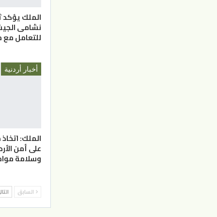
الملك يؤكد ث
نشامى الجيش
للتعامل مع م
أخبار أردنية
الملك: اتخاذ 
على أمن الأر
وسلامة مواط
السابق
التا