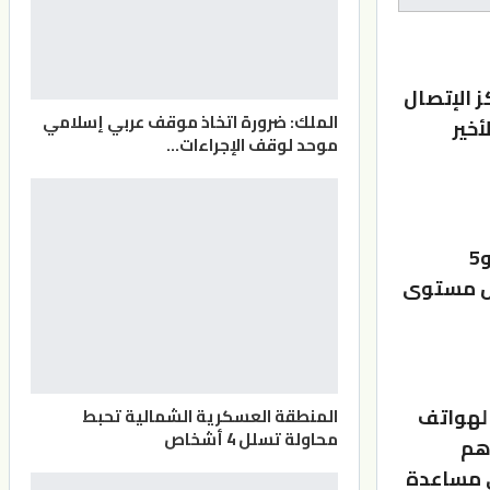
 الإتصال
الملك: ضرورة اتخاذ موقف عربي إسلامي
ض الأخير
موحد لوقف الإجراءات…
وبين العميد الدويري، السبت، أنه جرى التعامل مع 16 حالة إسعاف، و5
اض مستوى
ام على الهواتف
المنطقة العسكرية الشمالية تحبط
محاولة تسلل 4 أشخاص
دهم
ي مساعدة