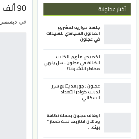
90 ألف اتصال تلقاها الأمن خلال المنخفض الأخير
أخبار عجلونية
في
ديسمبر 25, 021
جلسة حوارية لمشروع
الصالون السياسي للسيدات
في عجلون
تخصيص مأوى للكلاب
الضالة في عجلون.. هل ينهي
مخاطر انتشارها؟
عجلون : جويعد يتابع سير
تدريب كوادر التعداد
السكاني
اوقاف عجلون بحملة نظافة
ودهان اطاريف تحت شعار ”
بيئة…