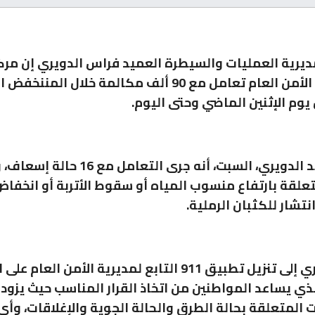
ديرية العمليات والسيطرة العميد فراس الدويري إن مركز
في مديرية الأمن العام تعامل مع 90 ألف مكالمة خلال المننخف
يوم الإثنين الماضي وحتى اليوم.
لقة بارتفاع منسوب المياه أو سقوط الأتربة أو انخف
نتشار للكثبان الرملية.
ودعا الدويري إلى تنزيل تطبيق 911 التابع لمديرية الأمن الع
لذي يساعد المواطنين من اتخاذ القرار المناسب حيث يزو
 المتعلقة بحالة الطرق والحالة الجوية والإغلاقات، وأ