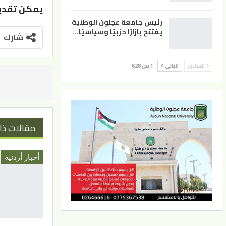
يمكن تقديم
رئيس جامعة عجلون الوطنية
يفتتح بازارًا حزبيًا وسياسيًا…
شارك
السابق
التالي
1 من 628
مقالات ذا
أخبار أردنية