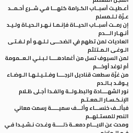
أعـطيـت أسبــاب الكـرامة كلهـــا فـي شــرع أحـمــد
عـزّة لـلـمسلم
إن رمــت أسبــاب الحيــاة فإنـمـا نـهـر الـحيـاة ولـيـد
أنـهـار الـــدم
العاديات لمن تطهم في الضحـــى لـلـهـو أم لـفـتـى
الـوغـى الـمـتلثم
لمن السيوف تسل من أغمادهــــا لـبـنـي الـعــمومة
أم لوغد أوخـــم
من غزّة سطعت قناديل الرجــــا وفـتـيـلـهـا الـوضـاء
يـوقـد بـالـدم
نور الشهــــادة والبطـولــة والفـدا أجـلى ظـلام
الإنـكـسـار الـمعـتـم
فبألــف خنســـاء وألـــف سميـــــة رسمت معاني
النصر للمستـلهــم
ومحت عن الايـــام دمعــة ذلـــــة وغـدت نـشـيـدا فـي
فـم الـمترنم