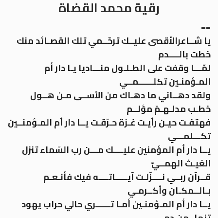
رقية محمد القضاة
==
يا شــاعرالأقصى عليــك ترحّــمي تلك القصـائد منك
خطت بالــــدم
لمّـــا وقفت على الطـلـول منـــاديا يـا دار أم
المـؤمنـين تكلــــــمــي
ولقد دهــاني ما دهـاك من الأســى مـن هــول
خطـب مدلـهـمّ مؤلــم
فهتفـت حيـن رأيـت غـزة حـرّقـت يــا دار أم المـؤمنــين
تكـــلمـــي
يــا دار أم المؤمنين عليــــك مـــن رب السّماء تنزل
الغيـث الهمــيّ
قــرآن ربــي نــــزّلـت آيـــــاتــــه فيك فأنـعـم
بـالــمكـان وأكــرمـي
يــا دار أم المـؤمنـين أمـا تــــــري حالي حراب يهود
تنهل من دمي