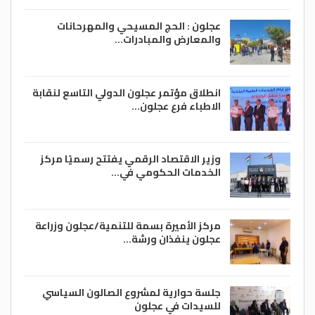
عجلون : الحج المسيحي والمهرحانات
والمعارض والمبادرات…
انطلاق مؤتمر عجلون الدولي التاسع لنقابة
الاطباء فرع عجلون…
وزير الاقتصاد الرقمي يفتتح رسميًا مركز
الخدمات الحكومي في…
مركز الأميرة بسمة للتنمية/عجلون وزراعة
عجلون ينفذان ورشة…
جلسة حوارية لمشروع الصالون السياسي
للسيدات في عجلون