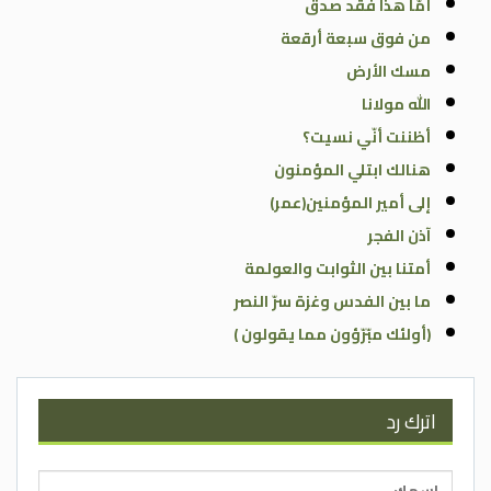
أمّا هذا فقد صدق
من فوق سبعة أرقعة
مسك الأرض
الله مولانا
أظننت أنّي نسيت؟
هنالك ابتلي المؤمنون
إلى أمير المؤمنين(عمر)
آذن الفجر
أمتنا بين الثوابت والعولمة
ما بين الفدس وغزة سرّ النصر
(أولئك مبّرّؤون مما يقولون )
اترك رد