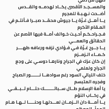
والمســجـد الأقصى يكــاد لهدمــه والقــدس
أضــحت نـهـبـة للمجرم
يــا أهــل غـزّة يــا جيوش محمّــد صبــرا فـأنتـم في
المـقام الأكرم
فـجـراحـكـم أحـيـت خـوالف أمــة فيها الأصم عن
الحقائق والعمـــي
يــا جــرح غـزّة فـي فـؤادي نزفه ورعافه طهــــر
كـمــاء الـزمــزم
إن كان عزك في الجراح ونارهـا دوسـي على وجع
الجراح ولملمي
خلف الليالي السود رغم سوادهــا نـــــــور الصباح
وفجره المتبسم
يا أمة الإسلام طــال ســباتــــــــك حتـــام تــبــقــي
في ركــاب النوّم
يــا أمـــة دان الــزمــان لعـــدلهـا وحنـــــا لــهـا هـام
المجلّ المعظم