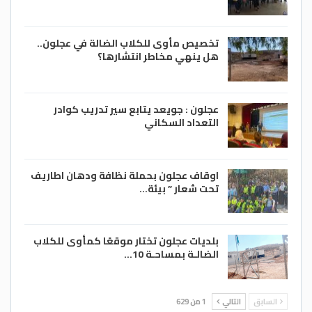
تخصيص مأوى للكلاب الضالة في عجلون..
هل ينهي مخاطر انتشارها؟
عجلون : جويعد يتابع سير تدريب كوادر
التعداد السكاني
اوقاف عجلون بحملة نظافة ودهان اطاريف
تحت شعار ” بيئة…
بلديات عجلون تختار موقعًا كمأوى للكلاب
الضالـة بمساحـة 10…
السابق
التالي
1 من 629