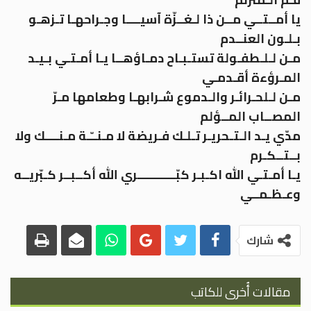
يا أمــتــي مــن ذا لـغــزّة آسيــــا وجـراحهـا تـزهـو
بـلـون العنــدم
مـن لـلـطفـولة تستـبـاح دمـاؤهــا يـا أمـتـي بـيـد
المـرؤءة أقـدمـي
مـن لـلحـرائـر والـدموع شـرابهـا وطعامها مـرّ
المصــاب المــؤلم
مدّي يـد الـتـحريـر تـلـك فـريضة لا مـنــّـة مـنــــك ولا
بــتــكـرم
يـا أمـتـي الله اكـبـر كبّـــــــــــري الله أكــبــر كـبّريــه
وعـظـمــي
شارك
مقالات أُخرى للكاتب