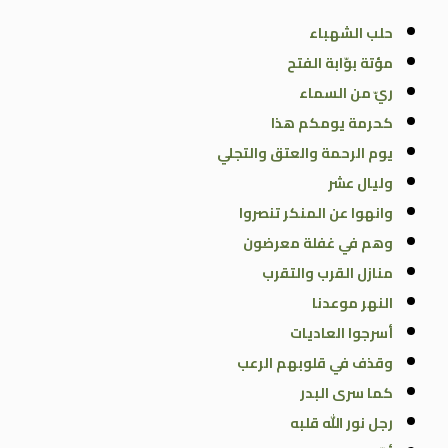
حلب الشهباء
مؤتة بوّابة الفتح
ريّ من السماء
كحرمة يومكم هذا
يوم الرحمة والعتق والتجلي
وليال عشر
وانهوا عن المنكر تنصروا
وهم في غفلة معرضون
منازل القرب والتقرب
النهر موعدنا
أسرجوا العاديات
وقذف في قلوبهم الرعب
كما سرى البدر
رجل نور الله قلبه