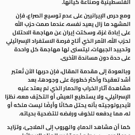
الفلسطينية وصناعة كيانها.
ومع حرص الإيرانيين على عدم توسيع الصراع، فإن
المشهد ما زال يعيد نفسه، عندما صمت حزب الله
على إبادة غزة، وسكتت إيران عن مهاجمة الاحتلال
لحزب الله، الأمر الذي أتاح فرصة الاستفراد الإسرائيلي
وتحييد الجبهات، ليتسنى لها مهاجمة كل واحدة
على حدة دون مساندة الأخرى.
وبالعودة إلى مقدمة المقال، فإن حربها الآن تُعتبر
أشد تعقيدًا وأكثر خطورة على وجودها، بعد
مشاهدة آثار الخراب والدمار الذي لم يعتد عليه
الإسرائيلي، ولا يستطيع العيش أو التكيّف معه، نظرًا
لأيديولوجيته بأنه يحتل مكانًا وأرضًا ليست ملكه أو
له، مما يدفعه للخوف ورفضه للتضحية بحياته.
كما أن مشاهد الدمار، والهروب إلى الملاجئ، وتزايد