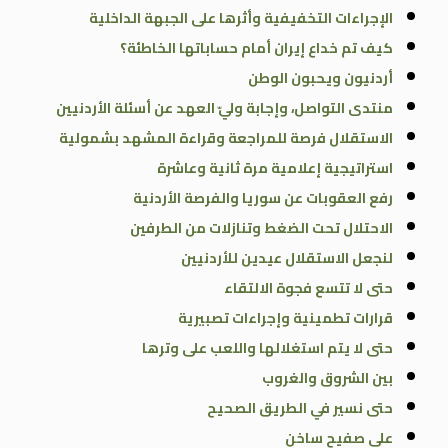
الإجراءات التخفيفية وأثرها على الجبهة الداخلية
كيف تم خداع إيران أمام حساباتها الخاطئة؟
أردنيون ويحبون الوطن
منتدى التواصل، وإجابة وليّ العهد عن أسئلة الأردنيين
الاستقلال فرصة للمراجعة وقراءة المشهد بشمولية
استراتيجية إعلامية مرة ثانية وعاشرة
رفع العقوبات عن سوريا والفرصة الأردنية
الاحتلال تحت الضغط وتنازلات من الطرفين
لنجعل الاستقلال عيدين للأردنيين
حتى لا تتسع فجوة الالتقاء
قرارات تطمينية وإجراءات تصبيرية
حتى لا يتم استغلالها واللعب على وترها
بين الشروق والغروب
حتى نسير في الطريق الصحيح
على صفيح ساخن