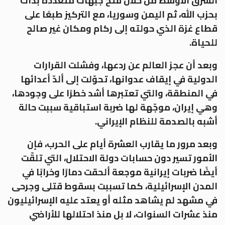
الشرق الأوسط من خلال فتح جبهات متعددة بدأت
بحزب الله، ثم اليمن وسوريا، مع التركيز طبعًا على
قطاع غزة الذي حولته إلى ركام ومكان غير صالح
للحياة.
وبعد أن عجز العالم عن ردعها، وفشلت القرارات
الدولية في إيقاف عدوانها، تحوّلت إلى ألدّ أعدائها
في المنطقة، والتي تعتبرها أشد خطرًا على وجودها،
وهي إيران، موجّهة لها ضربة استباقية سببت حالة
أشبه بالصدمة للنظام الإيراني.
وبعد مرور ما يقارب العشرة أيام على الحرب، فإن
الأمور تسير دون حسابات دولة الاحتلال، التي تلقّت
أيضًا ضربات إيرانية موجعة ألحقت دمارًا وخرابًا في
المدن الإسرائيلية، كما تسببت بسقوط قتلى وجرحى
في مشهد لم يشاهد مثله أو يعتد عليه الإسرائيليون
منذ عشرات السنوات، لا بل منذ احتلالها للأراضي