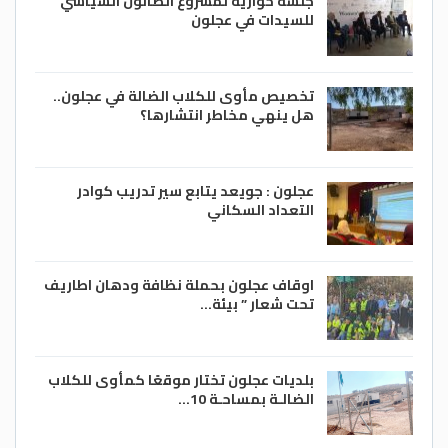
جلسة حوارية لمشروع الصالون السياسي
للسيدات في عجلون
تخصيص مأوى للكلاب الضالة في عجلون..
هل ينهي مخاطر انتشارها؟
عجلون : جويعد يتابع سير تدريب كوادر
التعداد السكاني
اوقاف عجلون بحملة نظافة ودهان اطاريف
تحت شعار ” بيئة…
بلديات عجلون تختار موقعًا كمأوى للكلاب
الضالـة بمساحـة 10…