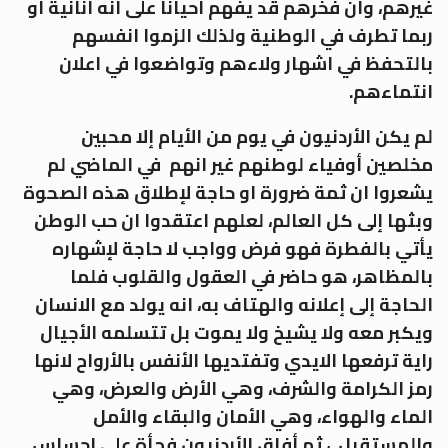
غيرهم، وان فخرهم قد يفهم احياناً على انه انانية او
ربما تطرف في الوطنية ولذلك الزموا انفسهم
بالتحفظ في اشهار ولاءهم وتواضعوا في اعلان
انتماءهم.
لم يكن الأردنيون في يوم من الأيام إلا محبين
مخلصين أوفياء لوطنهم غير انهم في الماضي لم
يشعروا ان ثمة ضرورة او حاجة لإطلاق هذه الصحوة
وبثها إلى كل العالم، لعلهم اعتقدوا ان حب الوطن
يأتي بالفطرة فهو فرض وواجب لا حاجة لإشهاره
بالمظاهر، هو حاضر في العقول والقلوب فلما
الحاجة إلى إعلانه والهتاف به، انه يولد مع الانسان
ويكبر معه ولا يشيخ ولا يموت بل تتسلمه الأجيال
راية ترفعها الايدي وتفتديها الأنفس بالأرواح لانها
رمز الكرامة والشرف، وهي الأرض والعرض، وهي
الماء والهواء، وهي الأمان والبقاء والأمل
والمستقبل..، ثم أفاق الأردنيون فجأة على إحساس