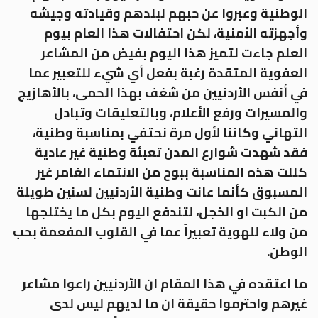
الوطنية وعبروا عن حبهم لبلدهم وقيادته وجيشه
وأجهزته الأمنية، لكن احتفالات هذا العام بيوم
العلم جاءت لتميز هذا اليوم بفيض من المشاعر
العفوية المتقدة رغبة بفعل أي شيء للتعبير عما
في أنفس الأردنيين من شغف بهذا الحمى، بالأهازيج
والمسيرات ورفع الأعلام، وبالتعليقات وتبادل
التهاني وكاننا لأول مرة نحتفي بمناسبة وطنية،
فقد شهدت شوارع المدن تعبئة وطنية غير عادية
كللت هذه المناسبة ببوح من الانتماء الغامر غير
المسبوق كأنما عانت وطنية الأردنيين لسنين طويلة
من الكبت او الخجل، لتندفع اليوم بكل ما يختلجها
من ولاء للهوية تعبيراً عما في القلوب المفعمة بحب
الوطن.
ما اعتقده في هذا المقام ان الأردنيين راعوا مشاعر
غيرهم واحترموا حقيقة ان ما لديهم ليس لدى