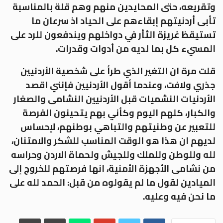
وتقريعه، حتى المحايدين منهم وهم قلة بالمناسبة
تأبى أردنيتهم إبقاءهم على الحياد اذ سرعان ما
تستيقظ غريزة الثأر في دواخلهم ويندفعون للرد على
المسيء كل بما لديه من أدوات وقدرات.
قلت مرة ان التغير الذي طرأ على شخصية الأردنيين
جذري ولافت، وعندما أقول الأردنيين فإنني اقصد
الأردنيات النشميات قبل الأردنيين النشامى والصغار
والكبار، كلهم اليوم وكأني بهم يتحينون الفرصة
للتعبير عن وطنيتهم والتباهي بوطنهم، لإحساس
لديهم ان هذا هو الوقت المناسب للشكر والامتنان،
لله وللوطن وللملك وللجيش ولحماة الاردن وحراسه
من نشامى الأجهزة الأمنية، انها فرصتهم للخروج إلى
الميادين لقول ما لم يقولوه من قبل: الحمد لله على
ما نحن فيه وعليه.