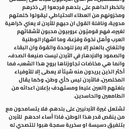
بالخطر الداهم على بلدهم فرجعوا إلى ذخرهم
ومخزونهم من العطاء الاحتياطي ليقولوا كلمتهم
مدوية، ونافلة القول ان حبهم للأردن لا يعني كراهية
لغيره، فهم قوميّون عروبيون محبون لأشقائهم
العرب وأهل نخوة وفزعة، وما اشهار الوطنية
والتغني بالعلم إلا رمز للوحدة والقوة وان البقاء
والصمود والازدهار في الأردن ليست صنيعة الصدف،
وانما هي مخاضات تجاوزناها بروح هذا الشعب، فما
أكثر الذين يريدون منه شيئاً لا يعطى إلا للأوفياء
المخلصين، فالأردن ليس كأي وطن، وكما يقال
بلغتهم (العين عليه) ومستهدف بإعلان اعدائه من
الطامعين والحاسدين.
تشتعل غيرة الأردنيين على بلدهم، فلا يتسامحون مع
من ينقص قدر هذا الوطن، فاذا أساء احدهم للأردن
بتلفيق دسيسة او سخرية سمجة هبوا للتصدي له