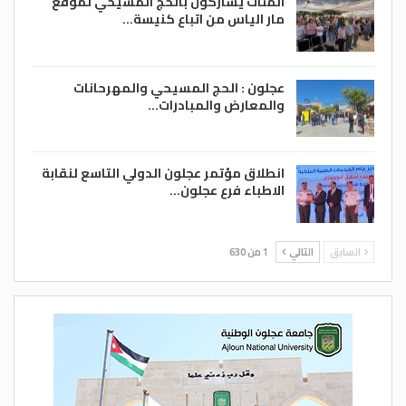
المئات يشاركون بالحج المسيحي لموقع
مار الياس من اتباع كنيسة…
عجلون : الحج المسيحي والمهرحانات
والمعارض والمبادرات…
انطلاق مؤتمر عجلون الدولي التاسع لنقابة
الاطباء فرع عجلون…
السابق
التالي
1 من 630