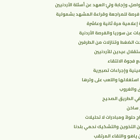
اصل، وإجابة وليّ العهد عن أسئلة الأردنيين
 فرصة للمراجعة وقراءة المشهد بشمولية
 إعلامية مرة ثانية وعاشرة
ات عن سوريا والفرصة الأردنية
حت الضغط وتنازلات من الطرفين
تقلال عيدين للأردنيين
ع فجوة الالتقاء
ينية وإجراءات تصبيرية
 استغلالها واللعب على وترها
ق والغروب
في الطريق الصحيح
 ساخن
 حلولاً ومبادرات لا تحليلات
عن التخوين والتشكيك نحمي بلدنا
 ياهو واللقاء المرتقب