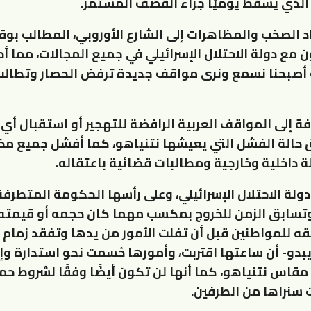
الذي يسقط يوميًا جراء القصف المستمر.
اد الصخب والمظاهرات إلى الشارع الأوروبي، المطالب بو
مع دولة الاحتلال الإسرائيلي في جميع المجالات، مما أ
 أصبحنا نسمع ونرى مواقف جديدة ترفض الحصار وتطال
فة إلى المواقف العربية الرافضة للتهجير أو استقبال أي
ق حالة الفشل التي يعيشها نتنياهو، كما أفشل جميع م
ة داخلية وخارجية ومطالبات قضائية باعتقاله.
دولة الاحتلال الإسرائيلي، وعلى رأسها الحكومة المتطرف
تسابق الزمن للخروج بمكسب مهما كان حجمه أو قيمته
قه للمواطنين قبل أن تفلت الأمور من يدها وتفقد زمام 
 يبدو- أن ساعتها اقتربت، وأمورها حُسمت نحو استدارة و
مقاس نتنياهو، كما أنها لن تكون أيضًا وفقًا لشروط ح
 سنراها من الطرفين.