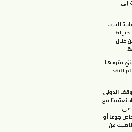
 إلى
احة الحرب
احتياط
ن خلال
ة.
لتي يقودها
م النقد
موقف الدولي
د تعقيدًا مع
على
اص جوعًا أو
 ناهيك عن