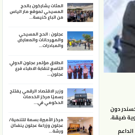
المئات يشاركون بالحج
المسيحي لموقع مار الياس
من اتباع كنيسة…
عجلون : الحج المسيحي
والمهرحانات والمعارض
والمبادرات…
انطلاق مؤتمر عجلون الدولي
التاسع لنقابة الاطباء فرع
عجلون…
وزير الاقتصاد الرقمي يفتتح
رسميًا مركز الخدمات
الحكومي في…
كسندر دون
وية ضيقة.
مركز الأميرة بسمة للتنمية/
عجلون وزراعة عجلون ينفذان
الداعم
ورشة…