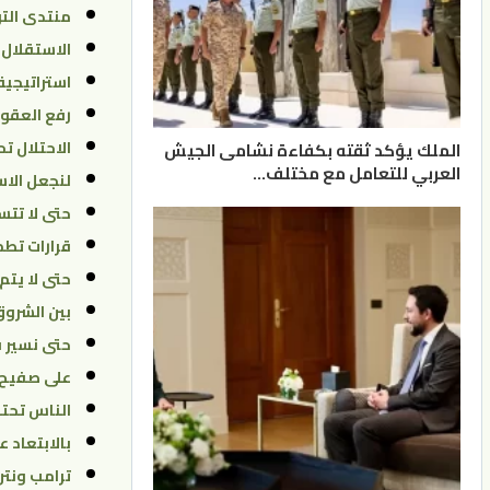
منتدى التو
الاستقلال
استراتيجية
رفع العقوب
الاحتلال ت
الملك يؤكد ثقته بكفاءة نشامى الجيش
العربي للتعامل مع مختلف…
لنجعل الاس
حتى لا تتس
قرارات تطم
حتى لا يتم
بين الشرو
حتى نسير 
على صفيح
الناس تحتاج
بالابتعاد 
ترامب ونتن