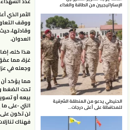
عدد الشهداء 
الإستراتيجيين من الطاقة والغذاء
الأمر الذي أع
ووقف التعاون 
وقادتها، حيث
العدوان.
هذا كله، إضا
غزة، مما عمّ
وجعله في عزل
مما يؤكد أن 
تحت الضغط و
بيعه أو تسوي
الحنيطي يدعو من المنطقة الشرقية
التي -على ما
للمحافظة على أعلى درجات…
لن تكون على 
فهناك تنازلات