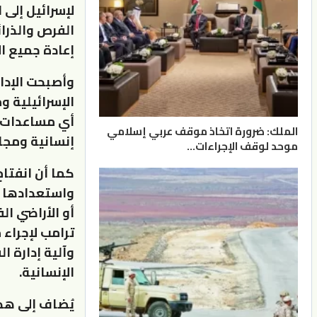
لإسرائيل إلى 
الفرص والذرا
إعادة جميع ا
وأصبحت الإدار
الإسرائيلية 
أي مساعدات إ
الملك: ضرورة اتخاذ موقف عربي إسلامي
إنسانية ومجا
موحد لوقف الإجراءات…
كما أن انفتاح
واستعدادها ل
أو الأراضي ال
ترامب لإجراء
وآلية إدارة ا
الإنسانية.
يُضاف إلى هذا