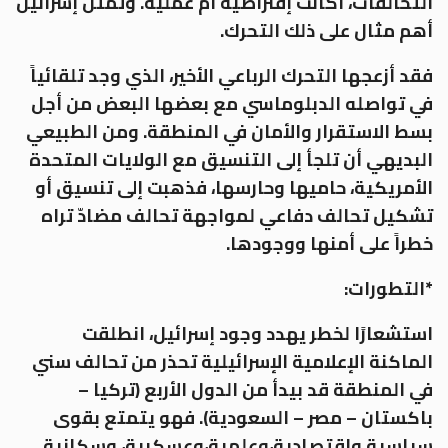
التحالفات، أكانت إفتراضية أم عملية. وتمثل إسرائيل
أهم مثال على ذلك التحرك.
فقد أزعجها التحرك الرباعي الأخير، الذي وجد تلقائياً
في تواصله الدبلوماسي مع بعضها البعض من أجل
بسط الاستقرار والأمان في المنطقة. ومن الطبيعي
البديهي أن تلجأ إلى التنسيق مع الولايات المتحدة
الأمريكية، حاميها وحارسها، فذهبت إلى تنسيق أو
تشكيل تحالف دفاعي لمواجهة تحالف مضادّ تراه
خطراً على أمنها ووجودها.
*التطورات:
استشعارًا لخطر يهدد وجود إسرائيل، انطلقت
الماكنة الإعلامية الإسرائيلية تحذر من تحالف سني
في المنطقة قد بيدأ من الدول الأربع (تركيا –
باكستان – مصر – السعودية). فهو يتمتع بقوى
سياسية واقتصادية،وعلمية،وعسكرية، وسكانية.