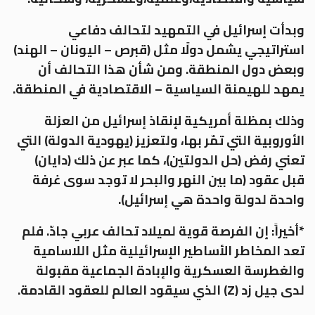
وبدأت إسرائيل في التمهيد لتحالف دفاعي
استراتيجي يشمل دولًا مثل (قبرص – اليونان – الهند)
وبعض دول المنطقة. ومن شأن هذا التحالف أن
يمهد للهيمنة السياسية – الاقتصادية في المنطقة.
وذلك بمظلة أمريكية لإنقاذ إسرائيل من العزلة
الأوروبية التي تمّر بها، ولتعزيز (يهودية الدولة) التي
تعني رفض (حل الدولتين)، كما عبر عن ذلك (دايان)
قبل عقود (ما بين النهر والبحر لا توجد سوى غرفة
واحدة لدولة واحدة هي إسرائيل).
*أخيراً: إن الفرصة قوية لميلاد تحالف عربي جادّ. فلم
تعد المخاطر الأساطير الإسرائيلية مثل اللاسامية
والغطرسة العسكرية والإبادة الجماعية مقبولة
لدى جيل زد (
Z
) الذي سيقود العالم للعقود القادمة.