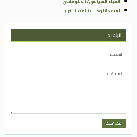
الغباء السياسي/ الدبلوماسي
لعبة حانا ومانا (ترامب-النتن)
اترك رد