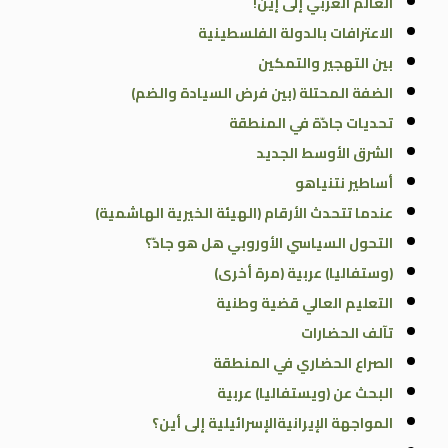
العالم العربي إلى إين!
الاعترافات بالدولة الفلسطينية
بين التهجير والتمكين
الضفة المحتلة (بين فرض السيادة والضم)
تحديات جادّة في المنطقة
الشرق الأوسط الجديد
أساطير نتنياهو
عندما تتحدث الأرقام (الهيئة الخيرية الهاشمية)
التحول السياسي الأوروبي هل هو جادّ؟
(وستفاليا) عربية (مرة أخرى)
التعليم العالي قضية وطنية
تآلف الحضارات
الصراع الحضاري في المنطقة
البحث عن (ويستفاليا) عربية
المواجهة الإيرانيةالإسرائيلية إلى أين؟