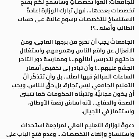
للجامعات: ألغوا تخصصاتٍ وسأسمح لكم بفتح
تخصصاتٍ بعددها… فهل تبارك الوزارة إعادةَ
الاستنساخ للتخصصات برسومٍ عالية، على حساب
الطالب وأهله…؟!
الجامعاتُ يجب أن تخرج من برجها العاجي، ومن
الانعزال عن واقع الناس وهمومهم، واستغلال
حاجتهم لتدريس أبنائهم…! وممارسة دور التاجر
الجشع عليهم…! وأن تبادر إلى تخفيض أسعار
الساعات المبالغ فيها أصلًا… بل وأن تتذكّر أنّ
التعليم الجامعي ليس تجارة، بل حقٌّ للناس، ويجب
أن يكون مجانيًّا، وتتبنّاه الحكومات كما تتبنى
الصحةَ والدفاع… لأنه أساسُ رفعة الأوطان،
واستثمارٌ في الأجيال.
دعوةٌ لوزارة التعليم العالي لمراجعة استحداث
واستنساخ وإلغاء التخصصات… وعدم فتح الباب على