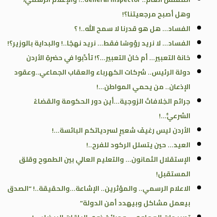
وهل أصبح مرجعيتنا؟!
الفساد… هل هو قدرنا لا سمح الله..! ؟
الفساد… لا نريد رؤوسًا فقط… نريد نهجًا..! والبداية بالوزير؟!
خانهُ التعبير… أم خانَ التعبير…؟! تأدَّبوا في حضرةِ الأردن
دولة الرئيس.. شركات الكهرباء والعقاب الجماعي..وعقود
الإذعان.. من يحمي المواطن…!
جرائم الخِلافاتُ الزوجية…أين دور الحكومة والقضاءُ
الشرعيُّ…!
الأردن ليس رغيفَ شعيرٍ لسردياتكم البائسة…!
العيد… حين يتسلل الركود للفرح..!
الإستقلال الثمانون… والتعليم العالي بين الطموح وقلق
المستقبل!
الاعلام الرسمي.. والمؤثرين.. الإشاعة…والحقيقة..! “الصدق
بيعمل مشاكل وبيهدد أمن الدولة”