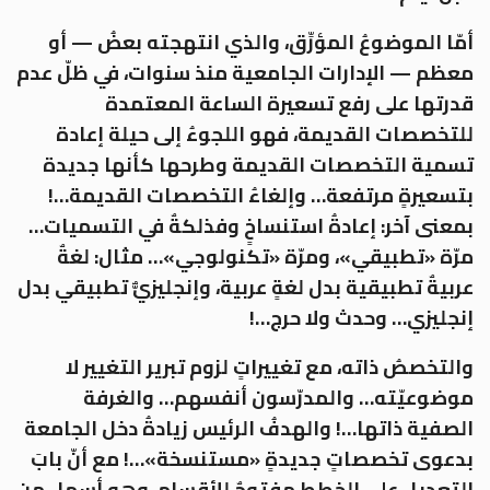
أمّا الموضوعُ المؤرِّق، والذي انتهجته بعضُ — أو
معظم — الإدارات الجامعية منذ سنوات، في ظلّ عدم
قدرتها على رفع تسعيرة الساعة المعتمدة
للتخصصات القديمة، فهو اللجوءُ إلى حيلة إعادة
تسمية التخصصات القديمة وطرحها كأنها جديدة
بتسعيرةٍ مرتفعة… وإلغاءُ التخصصات القديمة…!
بمعنى آخر: إعادةُ استنساخٍ وفذلكةٌ في التسميات…
مرّة «تطبيقي»، ومرّة «تكنولوجي»… مثال: لغةٌ
عربيةٌ تطبيقية بدل لغةٍ عربية، وإنجليزيٌّ تطبيقي بدل
إنجليزي… وحدث ولا حرج…!
والتخصصُ ذاته، مع تغييراتٍ لزوم تبرير التغيير لا
موضوعيّته… والمدرّسون أنفسهم… والغرفة
الصفية ذاتها…! والهدفُ الرئيس زيادةُ دخل الجامعة
بدعوى تخصصاتٍ جديدةٍ «مستنسخة»…! مع أنّ بابَ
التعديل على الخطط مفتوحٌ للأقسام، وهو أسهل من