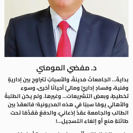
د. مفضي المومني
بدايةً… الجامعاتُ مَدينةٌ، والأسبابُ تتراوح بين إداريةٍ
وفنية، وفسادٍ إداريٍّ وماليٍّ أحيانًا أخرى، وسوءِ
تخطيطٍ، وبعضِ التشريعات… وغيرها. ولم يكن الطلبةُ
والأهالي يومًا سببًا في هذه المديونية؛ فالعقدُ بين
الطالب والجامعة عقدٌ إذعانيّ، والدفعُ مُقدَّمًا تحت
طائلةِ منعِ أو إلغاءِ التسجيل…!