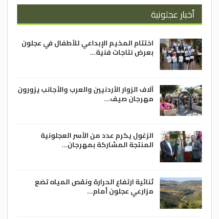
أخبار عجلونية
اختتام المخيم الإبداعي للأطفال في عجلون
بعرض نتاجات فنية…
آلاف الزوار الأردنيين والعرب والأجانب يزورون
مهرجان صيف…
الزغول يكرم عدد من الأسر العجلونية
المنتجة المشاركة بمهرجان…
ثنائية ارتفاع الحرارة ونقص المياه تضع
مزارعي عجلون أمام…