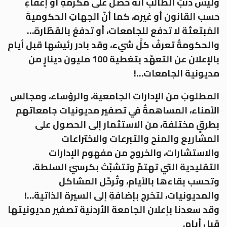
وليس ذنبُ الطالب أنّه حصل على مكرمةٍ أو إعفاءٍ
حسب القانون أو غيره، كما أنّ الجهاتِ الحكوميةَ
المُبتعثة لا تدفع للجامعات، أو تدفعُ بالقطّارة…
والحكومةُ تعرفُ كلَّ شيء، وقد بادر رئيسُها قبل أيامٍ
بالإعلان عن التعهّد بتغطية 100 مليون دينارٍ من
مديونية الجامعات…!
المطلوبُ من الإداراتِ الجامعية، والرؤساء، ومجالسِ
الأمناء، المساهمةُ في تصفير مديونيات جامعاتهم
بطرقٍ مختلفة، من الاستثمار إلى الحصول على
المشاريع والمنح والتبرعات والاختراعات
والاستشارات، والخروج من مفهوم الإدارات
التقليدية التي تهتمّ وتتشبّث بكرسيّ السلطة،
وتحسب بقاءها بالأيام، وتُرحّل المشاكلَ
والمديونيات، لتخرج بإضافةٍ إلى السيرة الذاتية…!
وقد سعدنا بإعلان الجامعة الأردنية تصفيرَ مديونيتها
قبل أيام.