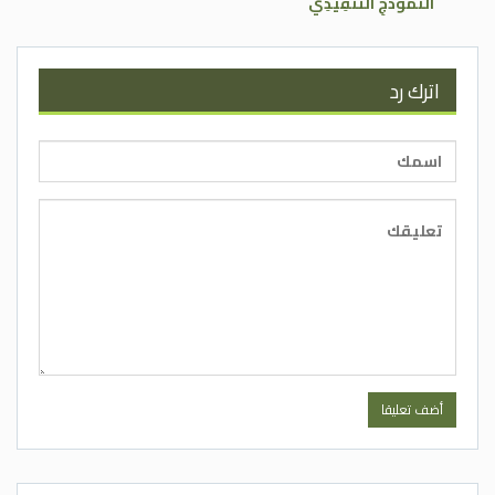
النَّمُوذَجِ التَّنْفِيذِي
اترك رد