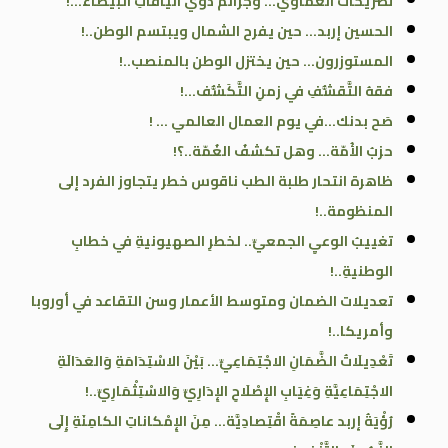
تصريحات العماوي… وجرائمُ ذوي الياقاتِ البيضاء…!
الحسين إربد… حين يفرح الشمال ويبتسم الوطن..!
المستوزرون… حين يختزل الوطن بالمنصب..!
فقهُ التَّقشُّفِ في زمنِ التَّكَشُّف…!
صَح بدنك…في يوم العمال العالمي … !
حزبُ الأُمّة… وهل تكشفُ الغُمّة..؟!
ظاهرة انتحار طلبة الطب ناقوس خطر يتجاوز الفرد إلى
المنظومة..!
تغييبُ الوعيِ الجمعيِّ.. لخطرِ الصهيونيةِ في خطابِ
الوطنيةِ..!
تعديلات الضمان ومتوسط الأعمار وسن التقاعد في أوروبا
وأمريكا..!
تَعْدِيلَاتُ الضَّمَانِ الاجْتِمَاعِيِّ… بَيْنَ الاسْتِدَامَةِ وَالعَدَالَةِ
الاجْتِمَاعِيَّةِ وَغِيَابِ الإِصْلَاحِ الإِدَارِيِّ وَالاسْتِثْمَارِيِّ..!
رُؤْيَةُ إربد عاصِمَةً اقْتِصادِيَّة… مِنَ الإِمْكاناتِ الكامِنَةِ إِلَى