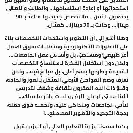
استحداثها أو إعادة استنساخها… والطالبُ والأهالي
يدفعون الثمن… فالتخصص جديد، والساعةُ بـ 90
دينارًا… وكانت بـ 30 دينارًا… كمثال.
وهنا أشير إلى أنّ التطوير واستحداث التخصصات بناءً
على التطورات التكنولوجية ومتطلبات سوق العمل
أمرٌ طبيعيٌّ ومستحبّ، بل وأساسُ عمل الجامعات…
ولكن دون استغلال الفكرة لاستنساخ التخصصات
القديمة وطرحها بسعرٍ أعلى، بل مبالغٍ فيه… ونحن
نعرف وضع المواطن الأردني المثقل بالعوز والحاجة،
وقلةِ ذات اليد، المقرون بثقافةٍ وشغفٍ لتدريس
الأبناء، حتى لو باع الأرضَ والبيتَ وآخرَ ما يملك…!
لتأتي الجامعات وتتذاكى عليه، وتحمّله فوق حمله،
بحجة التجديد والتطوير المصطنع…!
وكما سمعنا وزارة التعليم العالي أو الوزير يقول