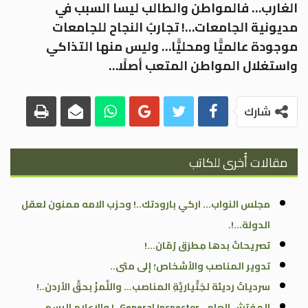
الغارب… فالمواطن والطالب ليسا السبب في
مديونية الجامعات…! تجاربُ النجاح للجامعات
موجودة عالميًّا ومحليًّا… وليس منها التذاكي
واستغلال المواطن المتعب أصلًا…
شارك
مقالات أُخرى للكاتب
مجلس النواب… اركي بارودتك..! وحزب الامه ممنون لعقل
الدولة…!.
تصريحاتٌ بدها مِطرَق رُمّان…!
تدوير المناصب والأشخاص؛ إلى متى..
سردياتُ رديئة لخِتِّياريَّةِ المناصب… واللَّمزُ بحقِّ الأردن..!
المفتش العام.. General Inspector..! والإعلام الرسمي،