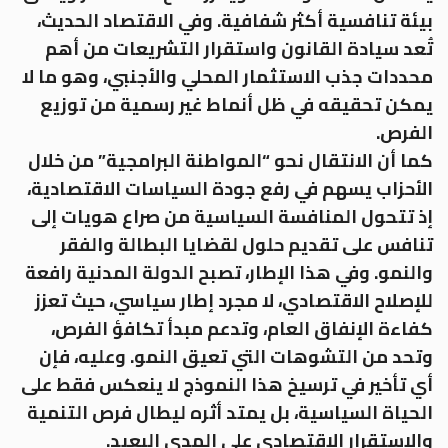
بيئة تنافسية أكثر شفافية. وفي الاقتصاد الحديث،
تُعد سيادة القانون واستقرار التشريعات من أهم
محددات جذب الاستثمار المحلي والأجنبي، وهو ما لا
يمكن تحقيقه في ظل أنماط غير رسمية من توزيع
الفرص.
كما أن الانتقال نحو “المواطنة البرامجية” من خلال
الأحزاب يسهم في رفع جودة السياسات الاقتصادية،
إذ تتحول المنافسة السياسية من صراع هويات إلى
تنافس على تقديم حلول لقضايا البطالة والفقر
والنمو. وفي هذا الإطار، تصبح الدولة المدنية رافعة
للإصلاح الاقتصادي، لا مجرد إطار سياسي، حيث تعزز
كفاءة الإنفاق العام، وتدعم مبدأ تكافؤ الفرص،
وتحد من التشوهات التي تعيق النمو. وعليه، فإن
أي تأخير في ترسيخ هذا النموذج لا ينعكس فقط على
الحياة السياسية، بل يمتد أثره ليطال فرص التنمية
والاستقرار الاقتصادي على المدى البعيد.