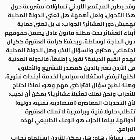
وقد يطرح المجتمع الأردني تساؤلات مشروعة حول
هذا التحول، ولعل أهمها: هل تعني الدولة المدنية
تهميش دور العشائر؟ الجواب: لا، بل تعني حماية
أبناء العشائر تحت مظلة قانون عادل يضمن حقوقهم
دون الحاجة لوساطة، ويحفظ كرامة العشيرة ككيان
اجتماعي محترم. والسؤال الآخر: وهل الدولة المدنية
تهدم القيم الدينية؟ نقول: إطلاقاً، فالدولة المدنية
في الأردن تعتز بالدين كمصدر للتشريع والأخلاق،
لكنها ترفض استغلاله سياسياً لخدمة أجندات فئوية.
وهنا؛ نطرح سؤال افتراضي مهم وهو: لماذا نحتاج
للأحزاب ونحن نملك تمثيلاً عشائرياً؟ يمكن أن نجيب:
لأن التحديات المعاصرة (اقتصادية، تقنية، دولية)
تتطلب حلولاً فنية وبرامجية لا تملك العشيرة
أدواتها، بينما الحزب هو الوعاء الطبيعي لهذه
البرامج.
بقي تساؤل هام: هل يمكن للأردن استلهام تجارب