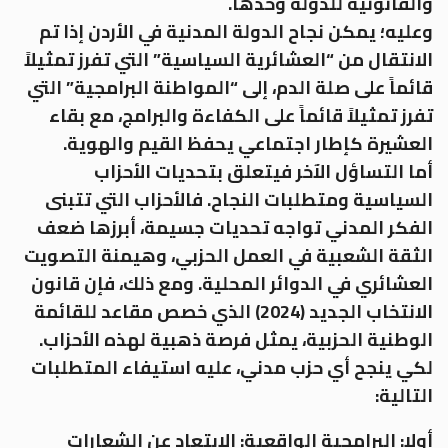
والقانونية للدولة وحدها.
وعليه؛ يمكن نجاح الدولة المدنية في الأردن إذا تم
الانتقال من “العشائرية السياسية” التي تفرز تمثيلاً
قائماً على صلة الدم، إلى “المواطنة البرامجية” التي
تفرز تمثيلاً قائماً على الكفاءة والبرامج، مع بقاء
العشيرة كإطار اجتماعي يحفظ القيم والهوية.
أما التساؤل الآخر فيتعلق بتحديات الأحزاب
السياسية ومتطلبات النجاح. فالأحزاب التي تتبنى
الفكر المدني تواجه تحديات جسيمة، أبرزها ضعف
الثقة الشعبية في العمل الحزبي، وهيمنة التصويت
العشائري في الدوائر المحلية. ومع ذلك، فإن قانون
الانتخاب الجديد (2024) الذي خصص مقاعد للقائمة
الوطنية الحزبية، يمثل فرصة ذهبية لهذه الأحزاب.
لكي ينجح أي حزب مدني، عليه استيفاء المتطلبات
التالية:
أولا: البرامجية الواقعية: الابتعاد عن الشعارات