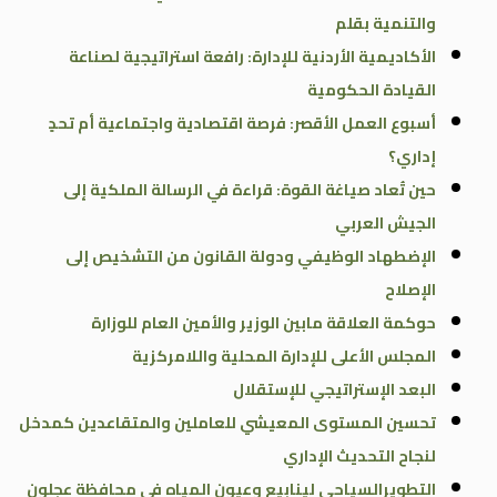
والتنمية بقلم
الأكاديمية الأردنية للإدارة: رافعة استراتيجية لصناعة
القيادة الحكومية
أسبوع العمل الأقصر: فرصة اقتصادية واجتماعية أم تحدٍ
إداري؟
حين تُعاد صياغة القوة: قراءة في الرسالة الملكية إلى
الجيش العربي
الإضطهاد الوظيفي ودولة القانون من التشخيص إلى
الإصلاح
حوكمة العلاقة مابين الوزير والأمين العام للوزارة
المجلس الأعلى للإدارة المحلية واللامركزية
البعد الإستراتيجي للإستقلال
تحسين المستوى المعيشي للعاملين والمتقاعدين كمدخل
لنجاح التحديث الإداري
التطويرالسياحي لينابيع وعيون المياه في محافظة عجلون