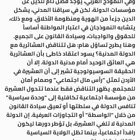
وفي النموذج الغربي، يوجد فصل تام للدين عن
مؤسسات الدولة، لكن في سياقنا المدني، يشكل
الدين جزءاً من الهوية ومنظومة الأخلاق. ومع ذلك،
يتشابه النموذجان في اعتبار المواطنة أساساً
للحقوق والواجبات، وسيادة القانون على الجميع.
وهنا يطرح تساؤل هام: هل تتناقض العشائرية مع
الدولة المدنية؟ يسود اعتقاد خاطئ بأن العشائرية
هي العائق الوحيد أمام مدنية الدولة. إلا أن
الحقيقة السوسيولوجية تشير إلى أن العشيرة في
الأردن تمثل “رأس مال اجتماعي” وصمام أمان
للمجتمع. يظهر التناقض فقط عندما تتحول العشيرة
من مؤسسة اجتماعية تكافلية إلى “وحدة سياسية”
تنافس الدولة في سلطتها أو تعيق سيادة القانون
من خلال “الواسطة” أو التجاوزات العرفية. إن الدولة
المدنية لا تلغي العشيرة، بل تؤطر دورها ليكون
رافداً اجتماعياً، بينما تظل الولاية السياسية