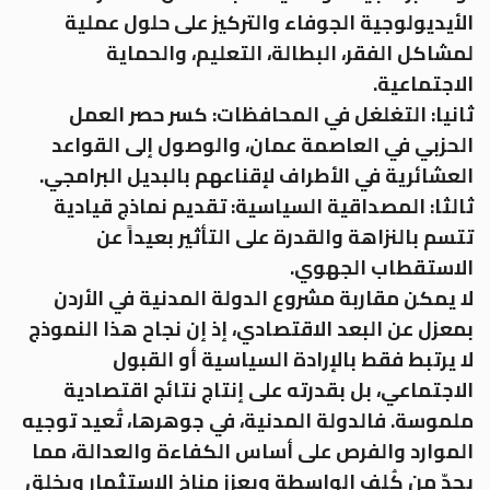
الأيديولوجية الجوفاء والتركيز على حلول عملية
لمشاكل الفقر، البطالة، التعليم، والحماية
الاجتماعية.
ثانيا: التغلغل في المحافظات: كسر حصر العمل
الحزبي في العاصمة عمان، والوصول إلى القواعد
العشائرية في الأطراف لإقناعهم بالبديل البرامجي.
ثالثا: المصداقية السياسية: تقديم نماذج قيادية
تتسم بالنزاهة والقدرة على التأثير بعيداً عن
الاستقطاب الجهوي.
لا يمكن مقاربة مشروع الدولة المدنية في الأردن
بمعزل عن البعد الاقتصادي، إذ إن نجاح هذا النموذج
لا يرتبط فقط بالإرادة السياسية أو القبول
الاجتماعي، بل بقدرته على إنتاج نتائج اقتصادية
ملموسة. فالدولة المدنية، في جوهرها، تُعيد توجيه
الموارد والفرص على أساس الكفاءة والعدالة، مما
يحدّ من كُلف الواسطة ويعزز مناخ الاستثمار ويخلق