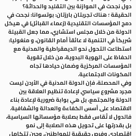
دول نجحت في الموازنة بين التقليد والحداثة؟
الحقيقة ؛ هناك تجربتان بارزتان: بوتسوانا: نجحت في
دمج المؤسسات التقليدية (زعماء القبائل) في هيكل
الدولة من خلال مجلس استشاري، مما جعل القبيلة
شريكاً في التنمية لا عائقاً أمام القانون، و منغوليا:
استطاعت التحول نحو الديمقراطية والمدنية مع
الحفاظ على الهوية البدوية، من خلال تقوية
المؤسسات المركزية وضمان حيادها تجاه
المكونات الاجتماعية.
وفي المحصلة، فإن الدولة المدنية في الأردن ليست
مجرد مشروع سياسي لإعادة تنظيم العلاقة بين
الدولة والمجتمع، بل هي بوابة ضرورية لإعادة بناء
الاقتصاد على أسس الكفاءة والعدالة والشفافية.
فالدول لا تُقاس فقط بصلابة مؤسساتها السياسية،
بل بقدرتها على تحويل هذه الصلابة إلى نمو
اقتصادي وفرص حقيقية للمواطنين. وحين تتكامل