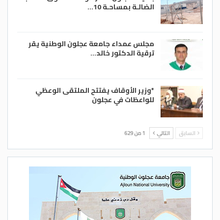
الضالـة بمساحـة 10…
مجلس عمداء جامعة عجلون الوطنية يقر
ترقية الدكتور خالد…
*وزير الأوقاف يفتتح الملتقى الوعظي
للواعظات في عجلون
السابق
التالي
1 من 629