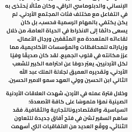
الإنساني والدبلوماسي الراقي، وكان مثالًا يُحتذى به
في التفاعل مع مختلف فئات المجتمع الأردني. لم
يكن يكتفي بالمهام الرسمية فحسب، بل كان
يسعى دائمًا إلى الانخراط في الحياة العامة، من خلال
لقاءاته المتعددة مع المثقفين ورجال الأعمال،
وزياراته للمحافظات والمؤسسات الأكاديمية، مما
عزز مكانته في قلوب الجميع. لقد كان صديقًا وفيًا
لكل الأردنيين، يعبّر دومًا عن احترامه الكبير للشعب
الأردني، وتقديره العميق لجلالة الملك عبد الله
الثاني ابن الحسين وولي العهد سمو الامير الحسين.
وخلال فترة عمله في الأردن، شهدت العلاقات الأردنية
الصينية نموًا ملموسًا على كافة الأصعدة؛
السياسية، والاقتصاديونالتجارية والثقافية. فقد
ساهم السفير تشن في فتح آفاق جديدة للتعاون
الثنائي، ووقّع العديد من الاتفاقيات التي أسهمت