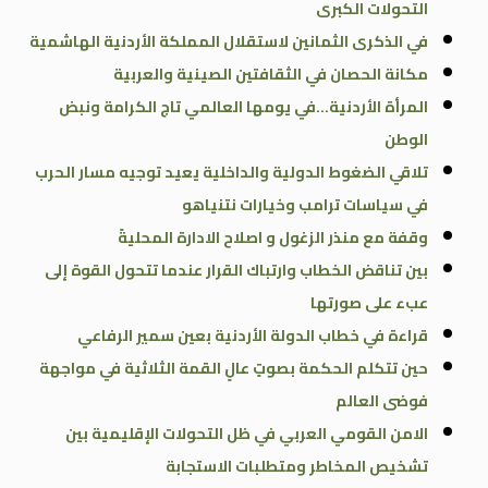
التحولات الكبرى
في الذكرى الثمانين لاستقلال المملكة الأردنية الهاشمية
مكانة الحصان في الثقافتين الصينية والعربية
المرأة الأردنية…في يومها العالمي تاج الكرامة ونبض
الوطن
تلاقي الضغوط الدولية والداخلية يعيد توجيه مسار الحرب
في سياسات ترامب وخيارات نتنياهو
وقفة مع منذر الزغول و اصلاح الادارة المحليةً
بين تناقض الخطاب وارتباك القرار عندما تتحول القوة إلى
عبء على صورتها
قراءة في خطاب الدولة الأردنية بعين سمير الرفاعي
حين تتكلم الحكمة بصوتٍ عالٍ القمة الثلاثية في مواجهة
فوضى العالم
الامن القومي العربي في ظل التحولات الإقليمية بين
تشخيص المخاطر ومتطلبات الاستجابة