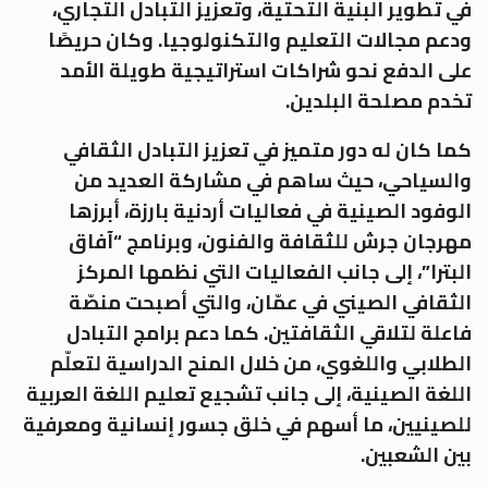
في تطوير البنية التحتية، وتعزيز التبادل التجاري،
ودعم مجالات التعليم والتكنولوجيا. وكان حريصًا
على الدفع نحو شراكات استراتيجية طويلة الأمد
تخدم مصلحة البلدين
.
كما كان له دور متميز في تعزيز التبادل الثقافي
والسياحي، حيث ساهم في مشاركة العديد من
الوفود الصينية في فعاليات أردنية بارزة، أبرزها
مهرجان جرش للثقافة والفنون، وبرنامج “آفاق
البترا”، إلى جانب الفعاليات التي نظمها المركز
الثقافي الصيني في عمّان، والتي أصبحت منصّة
فاعلة لتلاقي الثقافتين. كما دعم برامج التبادل
الطلابي واللغوي، من خلال المنح الدراسية لتعلّم
اللغة الصينية، إلى جانب تشجيع تعليم اللغة العربية
للصينيين، ما أسهم في خلق جسور إنسانية ومعرفية
بين الشعبين
.