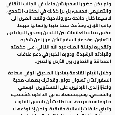
ولم يكن حضور السفيرتشن فاعلًا في الجانب الثقافي
والتعليمي فحسب، بل برز كذلك في لحظات التحدي،
لا سيما خلال جائحة كورونا، حيث وقفت الصين إلى
جانب الأردن، وقدّمت دعمًا طبيًا وإنسانيًا مهمًا،
عكس متانة العلاقات بين البلدين وصدق النوايا في
التعاون. وقد عبّر السفير تشن مرارًا عن شكره
وتقديره لجلالة الملك عبد الله الثاني، على حكمته
وقيادته الرشيدة، ودوره الكبير في دعم علاقات
الصداقة والتعاون بين الأردن والصين
.
وخلال الأيام القادمة،يغادرنا الصديق الوفي سعادة
السفير تشن تشوان دونغ، وقد ترك بصمات محبة
واعتزاز لدى الأردنيين، على المستويين الرسمي
والشخصي. وسيبقىسعادته في الذاكرة كشخصية
دبلوماسية فريدة، استطاعت أن تلامس القلوب
وتبني علاقات إنسانية حقيقية. ونحن إذ نودّعه، لا