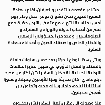
بمشاعر مفعمة بالتقدير والعرفان، اقام سعادة
السفير الصيني تشن تشوان دونغ حفل وداع يوم
أمس بمناسبة انتهاء مهمته في الأردن حضرة جمع
غفير من أصحاب الدولة والوزراء و السفراء و
الدبلوماسيين و عدد من المسؤولين الرسمين
والقطاع الخاص و اصدقاء الصين و أصدقاء سعادة
السفير.
ويأتي هذا الوداع المؤثر بعد خمس سنوات حافلة
بالعطاء والعمل الدؤوب في سبيل تعزيز العلاقات
الأردنية الصينية. لقد كان السفير تشن أكثر من مجرد
دبلوماسي؛ كان صديقًا وفيًا للأردنيين جميعًا، وسفيرًا
استثنائيًا لبلده، حاملاً رسالة محبة وتعاون بين
شعبين صديقين
.
منذ وصوله إلى عمّان، تميّز السفير تشن بحضوره