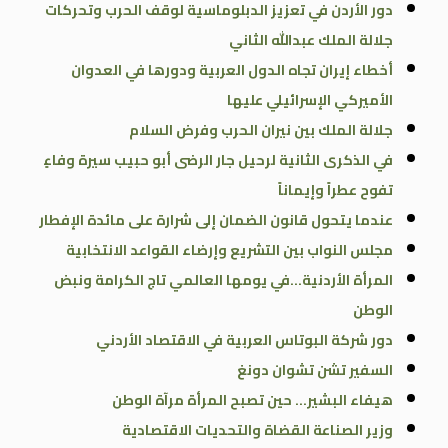
دور الأردن في تعزيز الدبلوماسية لوقف الحرب وتحركات
جلالة الملك عبدالله الثاني
أخطاء إيران تجاه الدول العربية ودورها في العدوان
الأميركي الإسرائيلي عليها
جلالة الملك بين نيران الحرب وفرض السلام
في الذكرى الثانية لرحيل جار الرضى أبو حبيب سيرة وفاءٍ
تفوح عطراً وإيماناً
عندما يتحول قانون الضمان إلى شرارة على مائدة الإفطار
مجلس النواب بين التشريع وإرضاء القواعد الانتخابية
المرأة الأردنية…في يومها العالمي تاج الكرامة ونبض
الوطن
دور شركة البوتاس العربية في الاقتصاد الأردني
السفير تشن تشوان دونغ
هيفاء البشير… حين تصبح المرأة مرآة الوطن
وزير الصناعة القضاة والتحديات الاقتصادية