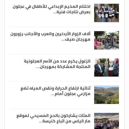
اختتام المخيم الإبداعي للأطفال في عجلون
بعرض نتاجات فنية…
آلاف الزوار الأردنيين والعرب والأجانب يزورون
مهرجان صيف…
الزغول يكرم عدد من الأسر العجلونية
المنتجة المشاركة بمهرجان…
ثنائية ارتفاع الحرارة ونقص المياه تضع
مزارعي عجلون أمام…
المئات يشاركون بالحج المسيحي لموقع
مار الياس من اتباع كنيسة…