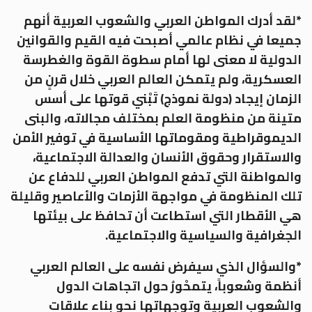
*لقد أدرك المواطن العربي والشعوب العربية أنهم
جميعا في نظام عالمي أصبحت فيه القيم والقوانين
الدولية لا معنى لها أمام سطوة القوة والغطرسة
العسكرية، ولم يتمكن العالم العربي خلال قرنٍ من
الزمان إيجاد (دولة نموذج) تَبْني قوتها على أسس
متينة من منظومة العلم بمختلف مجالاته، والبنى
الديموقراطية ومقوماتها الأساسية في توفير الأمن
والاستقرار وحقوق الأنسان والعدالة الاجتماعية،
والمواطنة التي تدفع المواطن العربي للدفاع عن
تلك المنظومة في مواجهة الأزمات والأعاصير وقليلة
هي الأقطار التي استطاعت أن تحافظ على بيئتها
الجغرافية والسياسية والاجتماعية.
*والسؤال الذي سيفرض نفسه على العالم العربي
أنظمة وشعوباً، يتمحْورُ حول اتجاهات الدول
والشعوب العربية وتوجهاتها نحو بناء علاقات