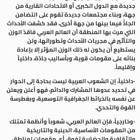
جديدة مع الدول الكبرى أو الاتحادات القارية من
جهة، وبناء مجتمعات جديدة تقوم على التضامن
الجادّْ فيما بينها من جهة أخرى، فقد كشفت الأحداث
التي مرت بها المنطقة أن العالم العربي فاقدُ الوزن
والتأثير في مجريات الأحداث وتطوراتها، ولن
يستطيع أن يكون له ذلك الوزن المؤثر إلا بإعادة
بنائه على مقومات قوية، وبأساليب جادّة، داخلياً
وإقليماً.
-داخلياً، إن الشعوب العربية ليست بحاجة إلى الحوار
في تحديد عدوها المشترك والدائم، فهو أعلن ويعلن
عن نفسه بالخرائط الجغرافية التوسعية، وبغطرسة
القوة والتحدي.
-وخارجياً، فإن العالم العربي، شعوباً وأنظمة تمتلك
من المقومات الأساسية، الدينية والتاريخية
والثقافية والحضارية تفوق أي مقومات لمناطق