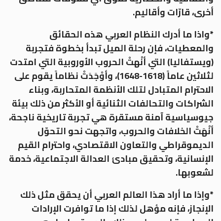
أخرى، قارّات وأقاليم.
*واذا ما أدرك النظام العربي هذه الحقائق
والمعطيات، فإن رحلة الميل تبدأ بخطوة فتجربة
(ويستفاليا) التي أنْهتْ الحروب الأوروبية التي امتدت
لثلاثين عاماً (1618-1648)، وأوْجَدَتْ نظاماً يقوم على
الاحترام المتبادل لتلك الأنظمة المتحاربة، وبناء
الشراكات والتحالفات الثنائية أو الأكثر من ذلك بيئة
جيوسياسية آمنة مستقرة هي تجربة تاريخية ناجحة،
أنْهَتْ الخلافات والحروب، واتجهت نحو التحوّل
الديموقراطي والتعاون الاقتصادي، واحترام القيم
الإنسانية، وتحقيق مبادئ العدالة الاجتماعية، خدمة
لشعوبها.
*وإذا ما أراد هذا العالم العربي أن يحقق مثل ذلك
الإنجاز، فإنه مؤهل لذلك إذا ما توافرت الإرادات