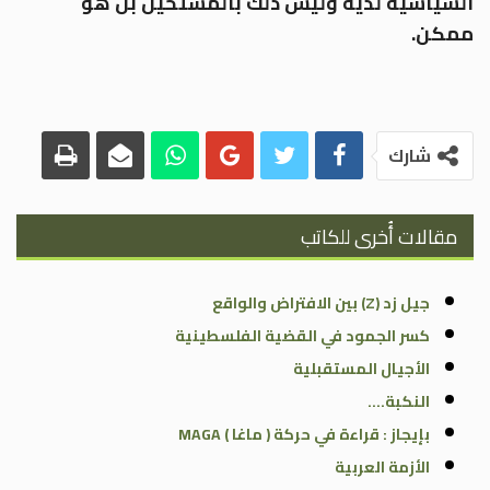
السياسية لديه وليس ذلك بالمستحيل بل هو
ممكن.
شارك
مقالات أُخرى للكاتب
جيل زد (Z) بين الافتراض والواقع
كسر الجمود في القضية الفلسطينية
الأجيال المستقبلية
النكبة….
بإيجاز : قراءة في حركة ( ماغا ) MAGA
الأزمة العربية