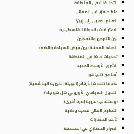
التحالفات في المنطقة
علمٌ خافق في المعالي
العالم العربي إلى إين!
الاعترافات بالدولة الفلسطينية
بين التهجير والتمكين
الضفة المحتلة (بين فرض السيادة والضم)
تحديات جادّة في المنطقة
الشرق الأوسط الجديد
أساطير نتنياهو
عندما تتحدث الأرقام (الهيئة الخيرية الهاشمية)
التحول السياسي الأوروبي هل هو جادّ؟
(وستفاليا) عربية (مرة أخرى)
التعليم العالي قضية وطنية
تآلف الحضارات
الصراع الحضاري في المنطقة