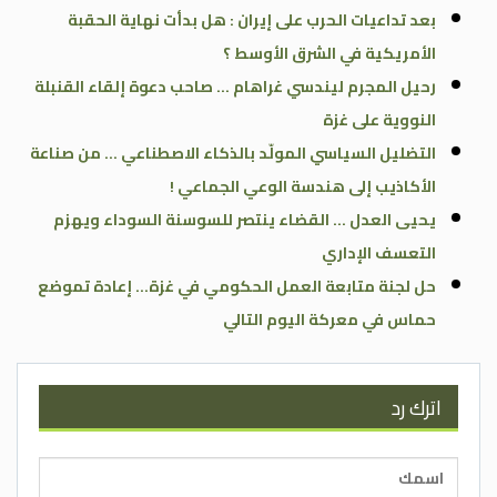
بعد تداعيات الحرب على إيران : هل بدأت نهاية الحقبة
الأمريكية في الشرق الأوسط ؟
رحيل المجرم ليندسي غراهام … صاحب دعوة إلقاء القنبلة
النووية على غزة
التضليل السياسي المولّد بالذكاء الاصطناعي … من صناعة
الأكاذيب إلى هندسة الوعي الجماعي !
يحيى العدل … القضاء ينتصر للسوسنة السوداء ويهزم
التعسف الإداري
حل لجنة متابعة العمل الحكومي في غزة… إعادة تموضع
حماس في معركة اليوم التالي
اترك رد