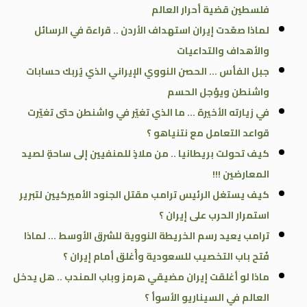
فلسطين قضية أحرار العالم
لماذا صعّدت إيران استهداف الأردن .. قراءة في الرسائل
والأهداف والتداعيات
جبل الفأس … الحصن النووي الإيراني الذي يُربك حسابات
واشنطن ويؤجل الحسم
في زيارته الأخيرة … ما الذي تغيّر في واشنطن حتى تغيّرت
قواعد التعامل مع نتنياهو ؟
كيف تحولت بريطانيا .. من ملاذٍ للمنفيين إلى ساحةٍ لصيد
المعارضين !!!
كيف يستغل الرئيس ترامب مقتل الجنود الأميركيين لتبرير
استمرار الحرب على إيران ؟
ترامب يعيد رسم الخريطة النووية للشرق الأوسط … لماذا
فُتح باب التخصيب للسعودية وأُغلق أمام إيران ؟
ماذا لو أغلقت إيران مضيقي هرمز وباب المندب .. هل يدخل
العالم في السيناريو الأسوأ ؟