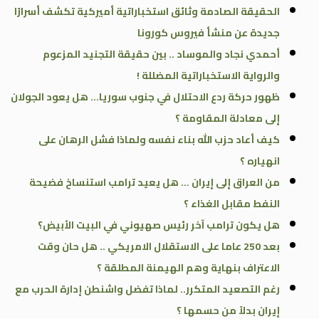
الحقيقة الصادمة وثائق استخباراتية أميركية تكشف أسرارًا
جديدة عن منشأ فيروس كورونا
أحمدي نجاد والموساد .. بين حقيقة التجنيد المزعوم
والرواية الاستخباراتية المضللة !
ظهور حركة ردع الاحتلال في جنوب سوريا… هل يعود الجولان
إلى معادلة المقاومة ؟
كيف أعاد حزب الله بناء نفسه ولماذا فشل الرهان على
انهياره ؟
من العراق إلى إيران … هل يعيد ترامب استنساخ فضيحة
النفط مقابل الغذاء ؟
هل يكون ترامب آخر رئيس صهيوني في البيت الأبيض؟
بعد 250 عاما على الاستقلال الامريكي .. هل حان وقت
الاعتراف بنهاية وهم الهيمنة المطلقة ؟
رغم التصعيد المتكرر.. لماذا تفضل واشنطن إدارة الحرب مع
إيران بدلاً من حسمها ؟