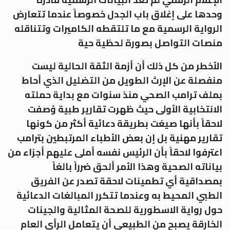
وحدها على إغلاق باب الجدل خصوصاً عندما تتعارض
الرواية الرسمية مع ما تلتقطه الكاميرات وتتناقله
منصات التواصل بصورة لحظية حية
الأخطر من كل ذلك أن أزمة الثقة الحالية ليست
منفصلة عن الإرث الطويل من التضليل الذي أحاط
بملف ترامب الصحي منذ سنوات مع بداية حملته
الانتخابية الأولى حيث ظهرت تقارير طبية وُصفت
لاحقاً بأنها صيغت بطريقة دعائية أكثر من كونها
تقارير مهنية بل إن بعض الأطباء المرتبطين بترامب
اعترفوا لاحقاً بأن الرئيس نفسه أملى عليهم أجزاء من
بياناته الصحية وهذا الأمر ألحق ضرراً بالغاً
بمصداقية أي تطمينات لاحقة تصدر عن الفريق
الطبي المحيط به وعندما تتكرر المبالغات الدعائية
حول رواية الاسطورية للصحة المثالية والجينات
الخارقة يصبح من الطبيعي أن يتعامل الرأي العام