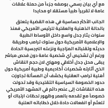
مع أي بيان رسمي بوصفه جزءاً من حملة علاقات
عامة لا تقريراً طبياً مستقلا او محايدا
الجانب الأكثر حساسية في هذه القضية يتعلق
بالحالة الذهنية والعقلية للرئيس الأمريكي فمنذ
سنوات يثار جدل واسع داخل الأوساط الطبية
والإعلامية الأمريكية حول سلوك ترامب وطريقة
حديثه وتقلباته المزاجية ونزعته النرجسية الحادة
ورغم أن تشخيص أي شخصية عامة دون فحص مباشر
يبقى محل جدل أخلاقي ومهني لان حجم النقاش
الذي أثارته شخصيات أكاديمية وطبية أمريكية حول
أهلية ترامب العقلية يكشف أن المسألة تجاوزت
حدود الخصومة السياسية التقليدية وقد تحولت
هذه النقاشات إلى عنصر دائم في المشهد الأمريكي
خصوصاً مع تقدمه بالعمر وظهور لحظات ارتباك أو
تلعثم أو انفعالات حادة خلال خطاباته العلنية