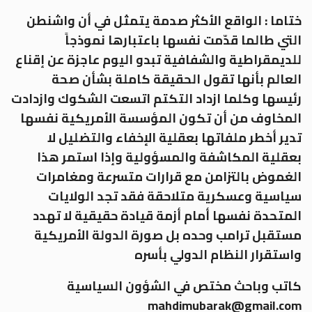
ختاما : الواقع الأكثر صدمة يتمثل في أن واشنطن
التي طالما قدّمت نفسها باعتبارها نموذجاً
للديمقراطية والشفافية تبدو اليوم عاجزة عن إقناع
العالم بأنها تقول الحقيقة كاملة بشأن صحة
رئيسها وكلما ازداد التكتم اتسعت الشكوك وازدادت
المخاوف من أن تكون المؤسسة الأمريكية نفسها
تدير أخطر ملفاتها بعقلية الإخفاء والتضليل لا
بعقلية المكاشفة والمسؤولية وإذا استمر هذا
الغموض بالتزامن مع قرارات متسرعة ومغامرات
سياسية وعسكرية متلاحقة فقد تجد الولايات
المتحدة نفسها أمام أزمة قيادة حقيقية لا تهدد
مستقبل ترامب وحده بل صورة الدولة الأمريكية
واستقرار النظام الدولي بأسره
كاتب وباحث مختص في الشؤون السياسية
mahdimubarak@gmail.com