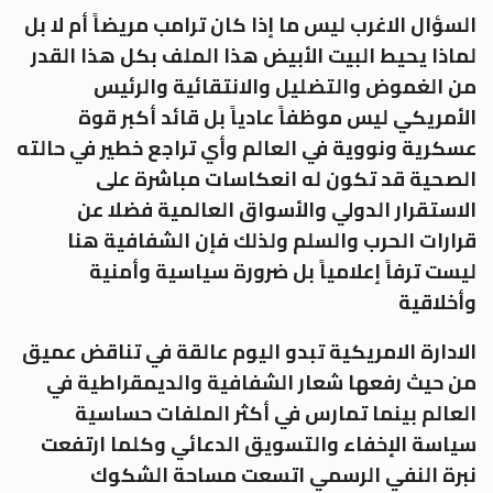
السؤال الاغرب ليس ما إذا كان ترامب مريضاً أم لا بل
لماذا يحيط البيت الأبيض هذا الملف بكل هذا القدر
من الغموض والتضليل والانتقائية والرئيس
الأمريكي ليس موظفاً عادياً بل قائد أكبر قوة
عسكرية ونووية في العالم وأي تراجع خطير في حالته
الصحية قد تكون له انعكاسات مباشرة على
الاستقرار الدولي والأسواق العالمية فضلا عن
قرارات الحرب والسلم ولذلك فإن الشفافية هنا
ليست ترفاً إعلامياً بل ضرورة سياسية وأمنية
وأخلاقية
الادارة الامريكية تبدو اليوم عالقة في تناقض عميق
من حيث رفعها شعار الشفافية والديمقراطية في
العالم بينما تمارس في أكثر الملفات حساسية
سياسة الإخفاء والتسويق الدعائي وكلما ارتفعت
نبرة النفي الرسمي اتسعت مساحة الشكوك