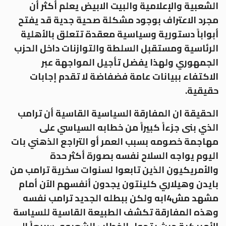
الشعبية والإعلامية والبيت الابيض يعلم أكثر أن
مجرد الاعتراف بوجود مشكلة صحية جدية قد يفتح
أبواباً دستورية وسياسية معقدة تتعلق بالأهلية
الرئاسية ومستقبل السلطة والتوازنات داخل الحزب
الجمهوري ولهذا يفضل تأجيل المواجهة عبر
الاكتفاء ببيانات عامة فضفاضة لا تقدم إجابات
حقيقية.
الحقيقة ان المفارقة السياسية القاسية أن ترامب
الذي بنى جزءاً كبيراً من خطابه السياسي على
مهاجمة خصومه بسبب العمر أو التراجع الذهني بات
اليوم يواجه السلاح نفسه بصورة أكثر حدة
والأمريكيون الذين تابعوا لسنوات سخرية ترامب من
بايدن وهيلاري كلينتون يجدون أنفسهم الآن أمام
مشهد مش4ابه ولكن ببطله الجديد ترامب نفسه
وهذه المفارقة تكشف الطبيعة القاسية للسياسة