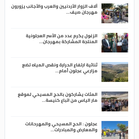
آلاف الزوار الأردنيين والعرب والأجانب يزورون
مهرجان صيف…
الزغول يكرم عدد من الأسر العجلونية
المنتجة المشاركة بمهرجان…
ثنائية ارتفاع الحرارة ونقص المياه تضع
مزارعي عجلون أمام…
المئات يشاركون بالحج المسيحي لموقع
مار الياس من اتباع كنيسة…
عجلون : الحج المسيحي والمهرحانات
والمعارض والمبادرات…