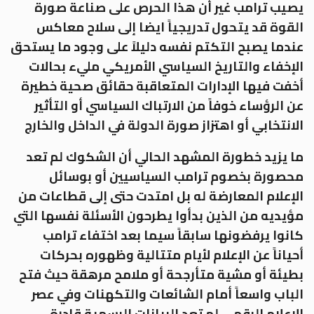
يصيب ترامب غير أن هذا الحرص على صناعة صورة
القوة قد يتحول تدريجياً ايضا إلى سلاح معاكس
عندما يصبح التكتم نفسه دليلاً على وجود ما يستحق
الإخفاء والتاريخ السياسي الأمريكي مليء بحالات
أخفت فيها الإدارات المتعاقبة حقائق صحية خطيرة
عن الرؤساء خوفاً من الارتباك السياسي أو التأثير
الانتخابي أو اهتزاز صورة الدولة في الداخل والخارج
ما يزيد خطورة المشهد الحالي أن الشكوك لم تعد
محصورة بخصوم ترامب السياسيين أو بوسائل
الإعلام المعارضة له بل امتدت حتى إلى قطاعات من
مؤيديه من الذين بدأوا يطرحون الأسئلة نفسها التي
كانوا يرفضونها سابقاً سيما بعد اختفاء ترامب
أحياناً عن الإعلام لأيام متتالية وظهوره بحركات
بطيئة أو مشية متأرجحة أو ملامح مرهقة حيث فتح
الباب واسعاً أمام الشائعات والتكهنات وفي عصر
الإعلام الرقمي لم تعد البيانات الرسمية قادرة