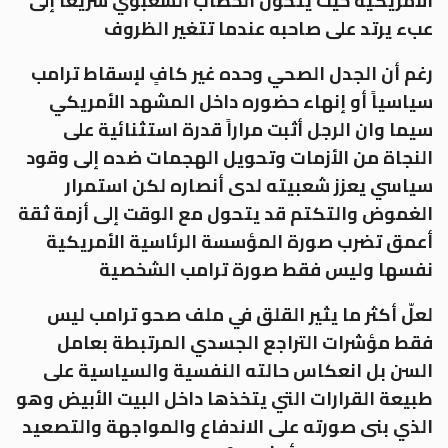
الأمريكية حيث يتحول الخطاب الشعبوي سريعاً إلى
عبء يرتد على صاحبه عندما تتغير الظروف
رغم أن الجدل الصحي وحده غير كافٍ لإسقاط ترامب
سياسياً أو إنهاء حضوره داخل المشهد الأمريكي
سيما وان الرجل أثبت مراراً قدرة استثنائية على
النجاة من الأزمات وتحويل الهجمات ضده إلى وقود
سياسي يعزز شعبيته لدى أنصاره لكن استمرار
الغموض والتكتم قد يتحول مع الوقت إلى أزمة ثقة
أعمق تضرب صورة المؤسسة الرئاسية الأمريكية
نفسها وليس فقط صورة ترامب الشخصية
لعلّ أكثر ما يثير القلق في ملف صحو ترامب ليس
فقط مؤشرات التراجع الجسدي المرتبطة بعامل
السن بل انعكاس حالته النفسية والسياسية على
طبيعة القرارات التي يتخذها داخل البيت الأبيض وهو
الذي بنى صورته على الاندفاع والمواجهة والتصعيد