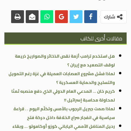
شارك
مقالات أُخرى للكاتب
هل استخدم ترامب أزمة نقص الذخائر والصواريخ ذريعة
لوقف التصعيد مع إيران ؟
لماذا فشل مشروع العصابات العميلة في غزة رغم التمويل
والتسليح والحماية العسكرية ؟
كريم خان … المدعي العام الدولي الذي دفع منصبه ثمنًا
لمحاولة محاسبة إسرائيل !!
لماذا صمت جبريل الرجوب بالأمس وتكلّم اليوم . . قراءة
سياسية في انفجار صراع الخلافة داخل حركة فتح
رحيل المناضل الأممي الياباني كوزو أوكاموتو … وبقاء