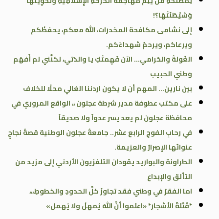
لِمَصْلَحَةِ مَنْ يَتِمُّ مُهَاجَمَةُ الحَرَكَةِ الإِسْلَامِيَّةِ وَتَخْوِينُهَا
وَشَيْطَنَتُهَا؟!
إلى نشامى مكافحةِ المخدرات، اللهُ معكم، يحفظُكم
ويرعاكم، ويرحمُ شهداءَكم.
الغُولةُ والحَرامي… الآن فَهِمتُكِ يا والدَتي، لكنَّني لم أَفهَم
وَطني الحبيب
بين نارين… المهم أن لا يكون اردننا الغالي محلًا للخلاف
على مكتب عطوفة مدير شرطة عجلون ،، الواقع المروري في
محافظة عجلون لم يعد يسر عدواً ولا صديقاً
في رحابِ الفوجِ الرابع عشر.. جامعةُ عجلون الوطنية قصةُ نجاحٍ
عنوانُها الإصرارُ والعزيمة.
الطراونة والبواريد يقودان التلفزيون الأردني إلى مزيد من
التألق والإبداع
اما الفقرُ في وطني فقد تجاوزَ كلَّ الحدودِ والخطوطِ،،،
*قَتَلَةُ الأَشجار* «اِعلَموا أنَّ اللهَ يُمهِلُ ولا يُهمِل»