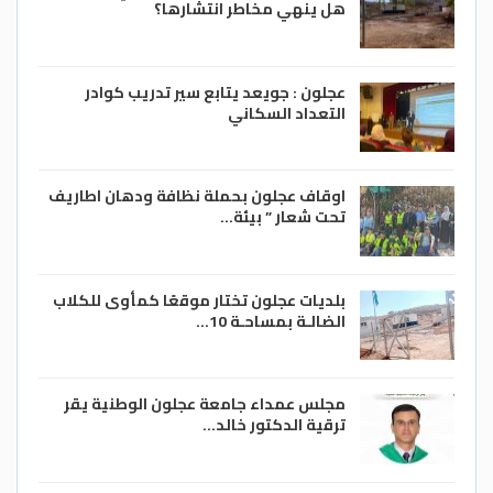
هل ينهي مخاطر انتشارها؟
عجلون : جويعد يتابع سير تدريب كوادر
التعداد السكاني
اوقاف عجلون بحملة نظافة ودهان اطاريف
تحت شعار ” بيئة…
بلديات عجلون تختار موقعًا كمأوى للكلاب
الضالـة بمساحـة 10…
مجلس عمداء جامعة عجلون الوطنية يقر
ترقية الدكتور خالد…