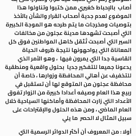
أصاب بالإحباط كغيري ممن كتبوا وتناولوا هذا
الموضوع لعدم جدية أصحاب القرار والشأن بالأخذ
بتوصيات ومخرجات ما يتم طرحه هو الموجة الكبيرة
التي أصبحت تشهدها مدينة عجلون من مخالفات
السير التي أصبحت تُثقل كاهل المواطنين فوق كل
المعاناة التي يواحهونها نتيجة ظروف الحياة
القاسية جدا التي يمرون فيها ، وهو الأمر الذي
يدعونا جميعا للتفكير جديا بحلول واقعية ومنطقية
للتخفيف عن أهالي المحافظة وزوارها ، خاصة أن
محافظة عجلون من المتوقع لها أن تستقبل في
ربيع هذا العام وصيفه أعدادا كبيرة من الزوار تفوق
الأعداد التي زارت المحافظة وأماكنها السياحية خلال
العام الماضي ، ومن هذه الحلول والإقتراحات على
سبيل المثال لا الحصر ما يلي
أولا : من المعروف أن أكثر الدوائر الرسمية التي