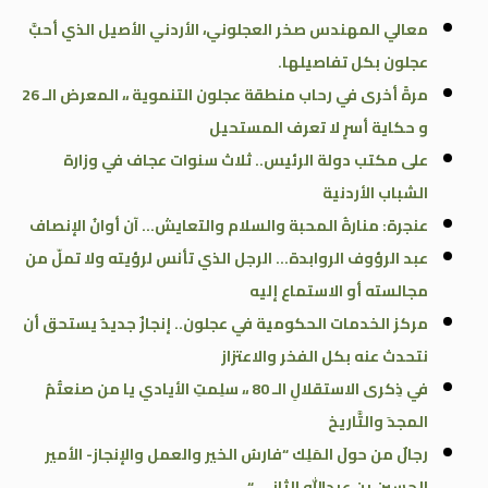
معالي المهندس صخر العجلوني، الأردني الأصيل الذي أحبَّ
عجلون بكل تفاصيلها.
مرةً أخرى في رحاب منطقة عجلون التنموية ،، المعرض الـ 26
و حكاية أسرٍ لا تعرف المستحيل
على مكتب دولة الرئيس.. ثلاث سنوات عجاف في وزارة
الشباب الأردنية
عنجرة: منارةُ المحبة والسلام والتعايش… آن أوانُ الإنصاف
عبد الرؤوف الروابدة… الرجل الذي تأنس لرؤيته ولا تملّ من
مجالسته أو الاستماع إليه
مركز الخدمات الحكومية في عجلون.. إنجازٌ جديدٌ يستحق أن
نتحدث عنه بكل الفخر والاعتزاز
في ذِكرى الاستقلالِ الـ 80 ،، سلِمتِ الأيادي يا من صنعتُمُ
المجدَ والتَّاريخ
رجالٌ من حولَ المَلِك “فارسُ الخير والعمل والإنجاز- الأمير
الحسين بن عبدالله الثاني “