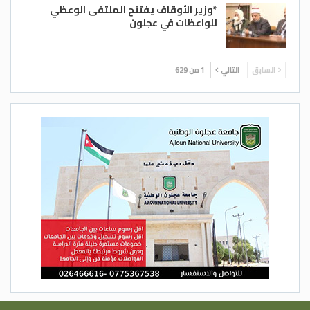
*وزير الأوقاف يفتتح الملتقى الوعظي
للواعظات في عجلون
السابق
التالي
1 من 629