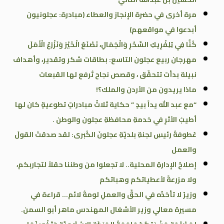
مرة أخرى في حضرة الإنجاز والعطاء (مبادرة: عجلونيون
أبدعوا في مواقعهم)
كُنَّا فِي تِلِفْرِيكِ السِّحْرِ وَالْجَمَالِ، نَصْنَعُ الْخَيْرَ وَنَزْرَعُ الْأَمَلَ
مهرجان ربيع عجلون التاسع: بطاقات شكر وتقدير، وأهداف
نبيلة بدأت تتحقّق ، وقصص نجاح تُرفع لها القبعات
ماذا يريدون من الأردن والملك؟!
“مع عبد الله يداً بيدٍ ” حكاية ثلاثُ مبادراتٍ تطوعيةٍ كان لها
أطيبُ الأثرِ في خدمةِ محافظةِ عجلون والوطن .
عُطوفةُ رئيسِ لجنةِ بلديّةِ عجلونَ الكُبرى: لقد صدقتَ القولَ
والعمل
إصلاحُ الإدارةِ المحلية.. لا تجعلوا من وطننا حقلاً لتجاربكم،
ولا مزرعةً لأعطياتكم وهباتكم
وزيرٌ لا تأخذُه في الحقِّ والعملِ لومةُ لائم… قراءة في
مسيرة معالي وزير الأشغال المهندس ماهر أبو السمن.