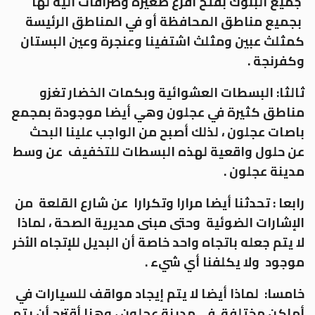
جميع البنوك بفتح أفرع صغيرة وصرافات ألية لها
بجميع مناطق المحافظة أو في المناطق الرئيسة
كمثلث عبين ومثلث اشتفينا وعنجرة وعين البستان
وكفرنجة .
ثالثا: البسطات العشوائية وبكمات الخضار تغزو
مناطق كثيرة في عجلون وهي أيضا موجودة بمجمع
باصات عجلون ، لذلك أصبح من الواجب علينا البحث
عن حلول واقعية لهذه البسطات للتخفيف عن وسط
مدينة عجلون .
رابعا : تحدثنا أيضا مرارا وتكرارا عن شارع القلعة من
الإشارات الضوئية وحتى مبنى مديرية الصحة ، لماذا
لا يتم جعله باتجاه واحد خاصة أن البديل للإتجاه الأخر
موجود ولا يكلفنا أي شيء .
خامسا: لماذا أيضا لا يتم إيجاد مواقف للسيارات في
أماكن مختلفة في مدينة عجلون ، وهنا أقترح أن يتم