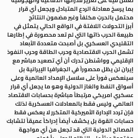
تعمل فيه على تعزيز قدراتها الدفاعية والهجومية
بما يرسخ معادلة الردع المتبادل ويجعل أي قرار
محتمل بالحربً مكلفاً وغير مضمون النتائج
أبرز التحولات اللافتة في الواقع الحالي يتمثل في
طبيعة الحرب ذاتها التي لم تعد محصورة في إطارها
التقليدي العسكري بل أصبحت متعددة الأبعاد
تشمل الحرب الاقتصادية وحرب الطاقة وحرب النفوذ
الإقليمي وواشنطن تدرك أن أي تصعيد مباشر مع
إيران لن يظل محصوراً في الجغرافيا الإيرانية بل
سينعكس فوراً على سلاسل الإمداد العالمية وعلى
أسواق النفط والغاز الدولية وهو ما يجعل أي قرار
عسكري امريكي مرتبطاً مباشرة بحسابات الاقتصاد
العالمي وليس فقط بالمعادلات العسكرية لذلك
فإن تردد الإدارة الأميركية المتكرر لا يعكس فقط
حسابات القوة بل يكشف أيضاً إدراكاً عميقاً لتشابك
المصالح الدولية التي قد تجعل من أي مواجهة