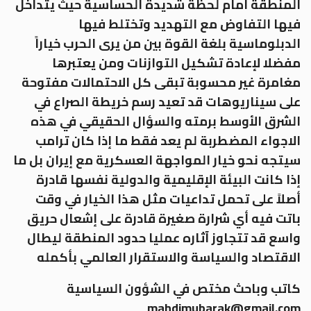
المنطقة أمام لحظة شديدة الحساسية حيث يتداخل
فيها التفاوض مع التهديد وتختلط فيها
الدبلوماسية بلغة القوة بين من يرى الحرب خياراً
مفضلا لإعادة تشكيل التوازنات ومن يعتبرها
مغامرة غير محسوبة تبقى كل الاحتمالات مفتوحة
على سيناريوهات قد تعيد رسم خريطة الصراع في
الشرق الأوسط برمته والسؤال الحقيقي في هذه
الاجواء المضطربة لم يعد فقط ما إذا كان ترامب
سيتجه نحو خيار المواجهة العسكرية مع إيران بل ما
إذا كانت البيئة الإقليمية والدولية نفسها قادرة
أصلاً على تحمل تداعيات مثل هذا الخيار في وقت
باتت فيه أي شرارة صغيرة قادرة على إشعال حريق
واسع قد تتجاوز آثاره عمليا حدود المنطقة ليطال
الاقتصاد والسياسة والاستقرار العالمي بأكمله
كاتب وباحث مختص في الشؤون السياسية
mahdimubarak@gmail.com