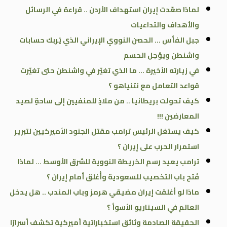
لماذا صعّدت إيران استهداف الأردن .. قراءة في الرسائل
والأهداف والتداعيات
جبل الفأس … الحصن النووي الإيراني الذي يُربك حسابات
واشنطن ويؤجل الحسم
في زيارته الأخيرة … ما الذي تغيّر في واشنطن حتى تغيّرت
قواعد التعامل مع نتنياهو ؟
كيف تحولت بريطانيا .. من ملاذٍ للمنفيين إلى ساحةٍ لصيد
المعارضين !!!
كيف يستغل الرئيس ترامب مقتل الجنود الأميركيين لتبرير
استمرار الحرب على إيران ؟
ترامب يعيد رسم الخريطة النووية للشرق الأوسط … لماذا
فُتح باب التخصيب للسعودية وأُغلق أمام إيران ؟
ماذا لو أغلقت إيران مضيقي هرمز وباب المندب .. هل يدخل
العالم في السيناريو الأسوأ ؟
الحقيقة الصادمة وثائق استخباراتية أميركية تكشف أسرارًا