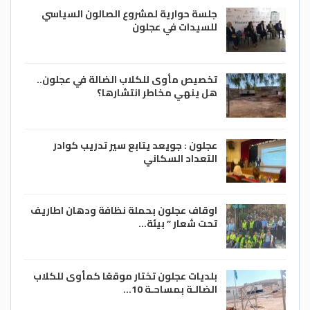
جلسة حوارية لمشروع الصالون السياسي
للسيدات في عجلون
تخصيص مأوى للكلاب الضالة في عجلون..
هل ينهي مخاطر انتشارها؟
عجلون : جويعد يتابع سير تدريب كوادر
التعداد السكاني
اوقاف عجلون بحملة نظافة ودهان اطاريف
تحت شعار ” بيئة…
بلديات عجلون تختار موقعًا كمأوى للكلاب
الضالـة بمساحـة 10…