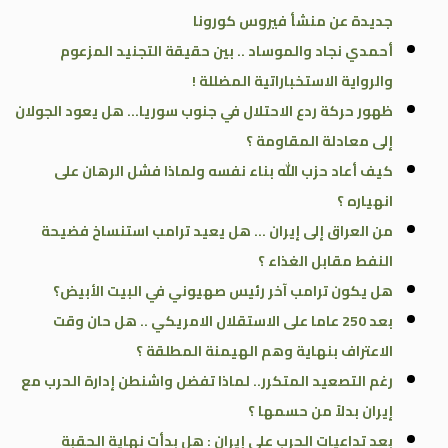
جديدة عن منشأ فيروس كورونا
أحمدي نجاد والموساد .. بين حقيقة التجنيد المزعوم
والرواية الاستخباراتية المضللة !
ظهور حركة ردع الاحتلال في جنوب سوريا… هل يعود الجولان
إلى معادلة المقاومة ؟
كيف أعاد حزب الله بناء نفسه ولماذا فشل الرهان على
انهياره ؟
من العراق إلى إيران … هل يعيد ترامب استنساخ فضيحة
النفط مقابل الغذاء ؟
هل يكون ترامب آخر رئيس صهيوني في البيت الأبيض؟
بعد 250 عاما على الاستقلال الامريكي .. هل حان وقت
الاعتراف بنهاية وهم الهيمنة المطلقة ؟
رغم التصعيد المتكرر.. لماذا تفضل واشنطن إدارة الحرب مع
إيران بدلاً من حسمها ؟
بعد تداعيات الحرب على إيران : هل بدأت نهاية الحقبة