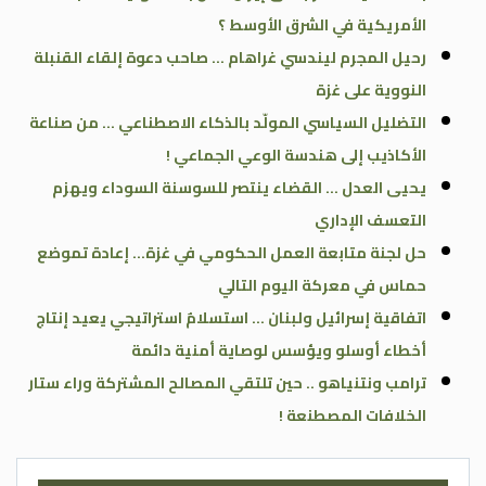
الأمريكية في الشرق الأوسط ؟
رحيل المجرم ليندسي غراهام … صاحب دعوة إلقاء القنبلة
النووية على غزة
التضليل السياسي المولّد بالذكاء الاصطناعي … من صناعة
الأكاذيب إلى هندسة الوعي الجماعي !
يحيى العدل … القضاء ينتصر للسوسنة السوداء ويهزم
التعسف الإداري
حل لجنة متابعة العمل الحكومي في غزة… إعادة تموضع
حماس في معركة اليوم التالي
اتفاقية إسرائيل ولبنان … استسلامٌ استراتيجي يعيد إنتاج
أخطاء أوسلو ويؤسس لوصاية أمنية دائمة
ترامب ونتنياهو .. حين تلتقي المصالح المشتركة وراء ستار
الخلافات المصطنعة !