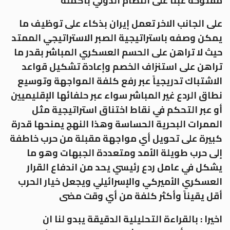
مفتوحة عبئاً على النظام الدولي بأكمله
على الجانب الاخر تعمل إيران بذكاء على توظيف ما
يمكن وصفه باستراتيجية الصبر الاستراتيجي الممتد
حيث لا تراهن على الحسم العسكري المباشر بقدر ما
تراهن على استنزاف الخصم وإعادة تشكيل قواعد
الاشتباك تدريجياً عبر رفع كلفة المواجهة وتوسيع
نطاق الردع غير المباشر سواء عبر حلفائها الإقليميين
أو عبر التحكم في نقاط اختناق استراتيجية مثل
الممرات البحرية الحساسة وهذا النهج يمنحها قدرة
كبيرة على تحويل أي مواجهة مقبلة من حرب خاطفة
إلى حرب طويلة الأمد ومتعددة الجبهات وهو ما
يشكل في عامل ردع رئيسي يحد من اندفاع القرار
العسكري الأميركي والإسرائيلي ويجعل خيار الحرب
أقل يقيناً وأكثر كلفة من أي وقت مضى
اخيرا : بالقراءة التحليلية الدقيقة يبدو لنا ان