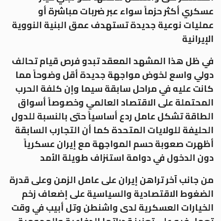
عسكري أكثر حزماً سواء عبر ضربات مباشرة أو
عمليات نوعية جديدة تستهدف عمق البنية النووية
الإيرانية
في ظل هذا المشهد المعقد تبدو فرص قيام تحالف
دولي واسع لخوض مواجهة جديدة أقل وضوحاً مما
كانت عليه في مراحل سابقة سيما وإن كلفة الحرب
المحتملة على الاقتصاد العالمي وخصوصاً أسواق
الطاقة تشكل عامل ردع أساسياً حتى بالنسبة للدول
الحليفة للولايات المتحدة كما أن التجارب السابقة
أظهرت صعوبة حسم المواجهة مع إيران عسكرياً
دون الدخول في دوامة استنزاف طويلة الأمد
من جانب آخر تراهن إيران على عامل الزمن وعلى قدرة
الضغوط الاقتصادية والسياسية على إضعاف زخم
الخيارات العسكرية لدى واشنطن وتل أبيب في وقت