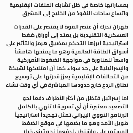
بمساراتها خاصة في ظل تشابك الملفات الإقليمية
واتساع ساحات النفوذ من الخليج إلى المشرق
طهران تدرك أن عنصر القوة لا يقتصر على القدرات
العسكرية التقليدية بل يمتد إلى أوراق ضغط
استراتيجية أبرزها التحكم بمضيق هرمز والتأثير على
أسواق الطاقة العالمية وهو ما يمنحها هامشاً
واسعاً للمناورة في مواجهة الضغوط الأميركية
والإسرائيلية على حد سواء كما أن امتلاكها لشبكة
من التحالفات الإقليمية يعزز قدرتها على توسيع
نطاق الردع خارج حدودها المباشرة في أي وقت تشاء
اما إسرائيل فتظل من أكثر الأطراف دفعاً نحو
التصعيد معتبرة أن أي تسوية لا تنهي بالكامل
البرنامج النووي الإيراني تمثل تهديداً استراتيجياً
طويل الأمد وهو ما يضعها في موقع الضغط
المستمر على واشنطن لدفعها نحو تبني خيار