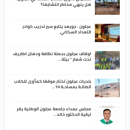
هل ينهي مخاطر انتشارها؟
عجلون : جويعد يتابع سير تدريب كوادر
التعداد السكاني
اوقاف عجلون بحملة نظافة ودهان اطاريف
تحت شعار ” بيئة…
بلديات عجلون تختار موقعًا كمأوى للكلاب
الضالـة بمساحـة 10…
مجلس عمداء جامعة عجلون الوطنية يقر
ترقية الدكتور خالد…