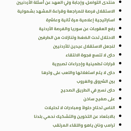
منتدى التواصل، وإجابة وليّ العهد عن أسئلة الأردنيين
الاستقلال فرصة للمراجعة وقراءة المشهد بشمولية
استراتيجية إعلامية مرة ثانية وعاشرة
رفع العقوبات عن سوريا والفرصة الأردنية
الاحتلال تحت الضغط وتنازلات من الطرفين
لنجعل الاستقلال عيدين للأردنيين
حتى لا تتسع فجوة الالتقاء
قرارات تطمينية وإجراءات تصبيرية
حتى لا يتم استغلالها واللعب على وترها
بين الشروق والغروب
حتى نسير في الطريق الصحيح
على صفيح ساخن
الناس تحتاج حلولاً ومبادرات لا تحليلات
بالابتعاد عن التخوين والتشكيك نحمي بلدنا
ترامب ونتن ياهو واللقاء المرتقب