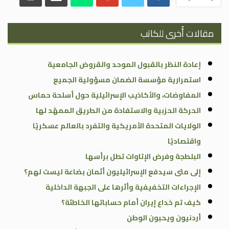
مقالات أُخرى للكاتب
إعادة النظر بالقبول الموحد والقروض الجامعية
استمرارية مؤسسة الضمان مسؤولية الجميع
المفاوضات، والأكاذيب الإسرائيلية حول أسلحة حماس
الحركة الحزبية والاستفادة من الطريق الممهّد لها
الولايات المتحدة الأمريكية والتفرد بالعالم عسكريًا
واقتصاديًا
البلطجة وفرض الإتاوات تطل برأسها
إلى متى سيدفع الإسرائيليون أثمان بضاعة ليست لهم؟
الإجراءات التخفيفية وأثرها على الجبهة الداخلية
كيف تم خداع إيران أمام حساباتها الخاطئة؟
أردنيون ويحبون الوطن