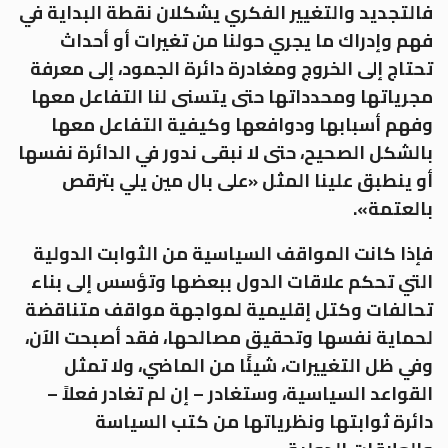
فالتجديد والتغيير الفكري يشكلان نقطة البداية في
فهم وإدراك ما يجري حولنا من تغيرات أو أحداث
تحتاج إلى الخروج ومغادرة دائرة الجمود، إلى معرفة
مجرياتها ومحدداتها حتى يتسنى لنا التفاعل معها
وفهم أسبابها ودوافعها وكيفية التفاعل معها
بالشكل الصحيح، حتى لا نبقى ندور في الدائرة نفسها
أو ينطبق علينا المثل «على بال مين يلي بترقص
بالعتمة».
فإذا كانت المواقف السياسية من الثوابت الدولية
التي تحكم علاقات الدول ببعضها وتؤسس إلى بناء
تحالفات وكتل إقليمية لمواجهة مواقف متناقضة
لحماية نفسها وتحقيق مصالحها، فقد أصبحت الآن،
وفي ظل التغييرات، شيئًا من الماضي، ولا تمثل
القواعد السياسية، وستغادر – إن لم تغادر فعلاً –
دائرة ثوابتها ونظرياتها من كتب السياسة