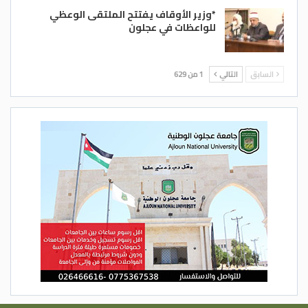
*وزير الأوقاف يفتتح الملتقى الوعظي
للواعظات في عجلون
السابق
التالي
1 من 629