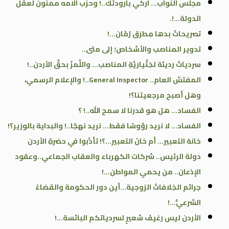
مجلس النواب… اركي بارودتك..! وحزب الامه ممنون لعقل
الدولة…!.
تصريحاتٌ بدها مِطرَق رُمّان…!
تدوير المناصب والأشخاص؛ إلى متى..
سردياتُ رديئة لخِتِّياريَّةِ المناصب… واللَّمزُ بحقِّ الأردن..!
المفتش العام.. General Inspector..! والإعلام الرسمي،
وهل أصبح مرجعيتنا؟!
الفساد… هل هو قدرنا لا سمح الله..! ؟
الفساد… لا نريد رؤوسًا فقط… نريد نهجًا..! والبداية بالوزير؟!
خانهُ التعبير… أم خانَ التعبير…؟! تأدَّبوا في حضرةِ الأردن
دولة الرئيس.. شركات الكهرباء والعقاب الجماعي..وعقود
الإذعان.. من يحمي المواطن…!
جرائم الخِلافاتُ الزوجية…أين دور الحكومة والقضاءُ
الشرعيُّ…!
الأردن ليس رغيفَ شعيرٍ لسردياتكم البائسة…!