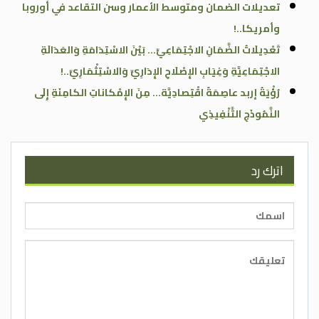
تعديلات الضمان ومتوسط الأعمار وسن التقاعد في أوروبا
وأمريكا..!
تَعْدِيلَاتُ الضَّمَانِ الاجْتِمَاعِيِّ… بَيْنَ الاسْتِدَامَةِ وَالعَدَالَةِ
الاجْتِمَاعِيَّةِ وَغِيَابِ الإِصْلَاحِ الإِدَارِيِّ وَالاسْتِثْمَارِيِّ..!
رُؤْيَةُ إربد عاصِمَةً اقْتِصادِيَّة… مِنَ الإِمْكاناتِ الكامِنَةِ إِلَى
النَّمُوذَجِ التَّنْفِيذِي
اترك رد