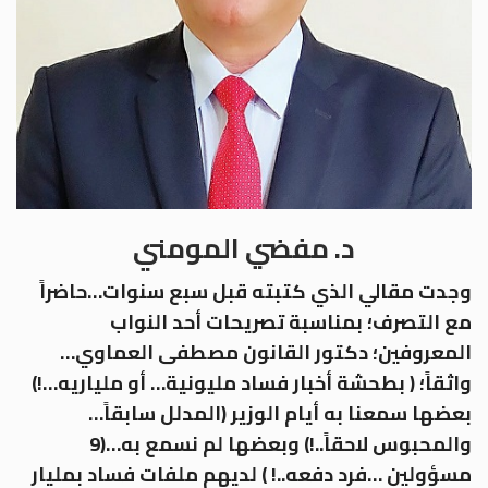
د. مفضي المومني
وجدت مقالي الذي كتبته قبل سبع سنوات…حاضراً
مع التصرف؛ بمناسبة تصريحات أحد النواب
المعروفين؛ دكتور القانون مصطفى العماوي…
واثقاً؛ ( بطحشة أخبار فساد مليونية… أو ملياريه…!)
بعضها سمعنا به أيام الوزير (المدلل سابقاً…
والمحبوس لاحقاً..!) وبعضها لم نسمع به…(9
مسؤولين …فرد دفعه..! ) لديهم ملفات فساد بمليار