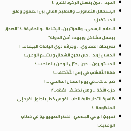
العيد… حين يتسلل الركود للفرح..!
الإستقلال الثمانون… والتعليم العالي بين الطموح وقلق
المستقبل!
الاعلام الرسمي.. والمؤثرين.. الإشاعة…والحقيقة..! “الصدق
بيعمل مشاكل وبيهدد أمن الدولة”
تصريحات العماوي… وجرائمُ ذوي الياقاتِ البيضاء…!
الحسين إربد… حين يفرح الشمال ويبتسم الوطن..!
المستوزرون… حين يختزل الوطن بالمنصب..!
فقهُ التَّقشُّفِ في زمنِ التَّكَشُّف…!
صَح بدنك…في يوم العمال العالمي … !
حزبُ الأُمّة… وهل تكشفُ الغُمّة..؟!
ظاهرة انتحار طلبة الطب ناقوس خطر يتجاوز الفرد إلى
المنظومة..!
تغييبُ الوعيِ الجمعيِّ.. لخطرِ الصهيونيةِ في خطابِ
الوطنيةِ..!