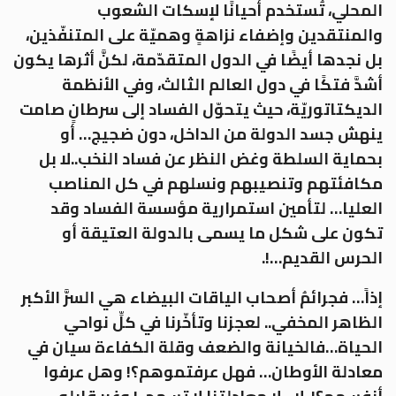
المحلي، تُستخدم أحيانًا لإسكات الشعوب
والمنتقدين وإضفاء نزاهةٍ وهميّة على المتنفّذين،
بل نجدها أيضًا في الدول المتقدّمة، لكنَّ أثرها يكون
أشدَّ فتكًا في دول العالم الثالث، وفي الأنظمة
الديكتاتوريّة، حيث يتحوّل الفساد إلى سرطانٍ صامت
ينهش جسد الدولة من الداخل، دون ضجيج… أو
بحماية السلطة وغض النظر عن فساد النخب..لا بل
مكافئتهم وتنصيبهم ونسلهم في كل المناصب
العليا… لتأمين استمرارية مؤسسة الفساد وقد
تكون على شكل ما يسمى بالدولة العتيقة أو
الحرس القديم…!.
إذاً… فجرائمُ أصحاب الياقات البيضاء هي السرَّ الأكبر
الظاهر المخفي.. لعجزنا وتأخّرنا في كلِّ نواحي
الحياة…فالخيانة والضعف وقلة الكفاءة سيان في
معادلة الأوطان… فهل عرفتموهم؟! وهل عرفوا