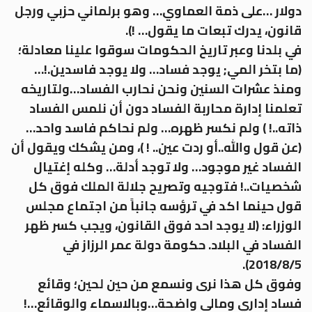
دولار …على ذمة العماوي… وهو برلماني حزبي ورجل
قانون، يدرك تبعات ما يقول… !).
في بلدنا وعبر تاريخ الحكومات سوقوا علينا معادلة؛
(ما بتخر المي; يوجد فساد… ولا يوجد فاسدين.!…
ومنذ عشرات السنين ونحن نحارب الفساد…ولتاريخه
تعلمنا إدارة محاربة الفساد دون أن نلمس الفساد
ذاته..! ) ولم نكسر ظهره… ولم نحاكم فاسد واحد…
(عن قول والله..أو ردت عين.. ! )، ومن يشكك ويقول أن
الفساد غير موجود… ولا توجد أدلة… وكله إغتيال
شخصيات..! فتوجيه وتصريح جلالة الملك فوق كل
قول حينما اكد في ترؤسه جانباً من اجتماع مجلس
الوزراء: (لا يوجد احد فوق القانون، ويجب كسر ظهر
الفساد في البلاد. حكومة دولة عمر الرزاز في
2018/8/5).
وفوق كل هذا نرى ونسمع من حين لحين؛ وقائع
فساد إداري ومالي واضحة…وبالاسماء والوقائع…!