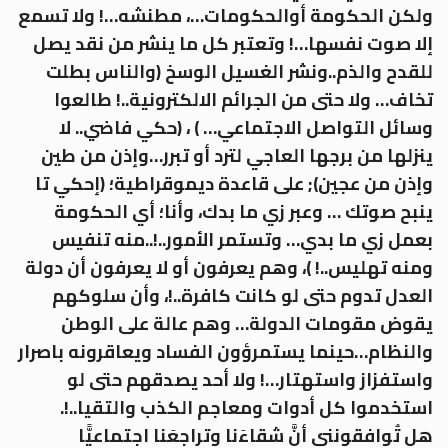
ولكن الحكومة أوالحكومات…، مطنشه…! ولا تسمع
إلا صوت نفسها…! وتعتبر كل ما ينشر من نقد يصل
للقدح والذم..ونشر الغسيل الوسخ (والناس بطلت
تخاف… ولا حتى من الجرائم الالكترونية..! طالعوا
وسائل التواصل الاجتماعي… ) ، (حكي فاضي.. لا
ينزلها من برجها العاجي لترد أو تبرر…وإذن من طين
وإذن من عجين); على قاعدة ديموقراطية؛ (إحكي تا
ينبح صوتك … وعبر زي ما بدك، وأنا؛ أي الحكومة
بعمل زي ما بدي… وتستمر الأمور..!..منه تنفيس
ومنه تهليس..! )، وهم يعرفون أو لا يعرفون أن دولة
العدل تدوم حتى لو كانت كافرة..!، وأن سلوكهم
يقوض مقومات الدولة… وهم عالة على الوطن
والنظام…حينما يستمرؤون الفساد ويعاقرونه باصرار
واستفزاز واستهتار…! ولا أحد يصدقهم حتى لو
استخدموا كل أدوات ومعاجم الكذب والتقيا..!.
هل تُوافقونني أنَّ شقاءَنا وتراجعَنا اجتماعيًّا