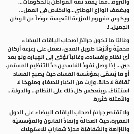
والثروة…مما يفقد ثقة المواطن بالحكومات…
ويضعف الوازع الوطني…والاخلاص في العمل…
ويكرس مفهوم المزرعة التعيسة عوضاً عن الوطن
الجميل..!.
وغالبًا ما تكون جرائمُ أصحاب الياقات البيضاء
مخفيّةً وأثرُها طويلَ المدى، تعمل على زعزعة أركان
أيِّ نظامٍ وإفساده، وغالباً تؤدّي إلى انهياره ولو بعد
حين… إذا وصل نفوذُ الفاسدين حدَّ التنظيم المستمر،
أو ما يُسمّى بمؤسّسة الفساد، حيث يصبح الفساد
ثقافةً لا حالة، وإرث من الكبار للصغار، ومنهجًا لا
استثناءً…وينعكس كل ذلك على النظام… والدولة…
والأمثلة كثيرة.
ولا تقتصر جرائمُ أصحاب الياقات البيضاء على الدول
الفقيرة، حيث العدالةُ وإنفاذُ القانون والمؤسسيّة
والنزاهة والشفافيّة مجرّدُ شعاراتٍ للاستهلاك