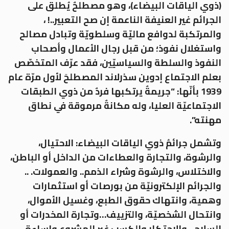
(ذوي الياقات البيضاء)، وهو مصطلحٌ يُطلق على
الجرائم غير العنيفة الناعمة إن صح التعبير..! ،
والمرتكبة لدوافع ماليّة وسلطويّة وتبادل مصالح
واستغلال نفوذ؛ من قبل رجال الأعمال وأصحاب
النفوذ والسلطة والسياسيّين، فقد عرّف المتخصّص
بعلم الاجتماع إدوين سذرلاند المصطلحَ لأول مرّة عام
1939 بأنّها: “جريمةٌ يرتكبها فردٌ من ذوي الطبقات
الاجتماعيّة العليا، وله مكانةٌ مرموقة في نطاق
مهنته”.
وتشمل جرائمُ ذوي الياقات البيضاء: الاحتيال،
والرشوة، والتجارة والعطاءات من الداخل أو الباطن،
والاختلاس، والرشوة وشراء الذمم.. والعمولات. ..
والجرائم الإلكترونيّة من بورصات أو استثمارات
وهمية، وانتهاك حقوق الطبع، وغسيل الأموال،
وانتحال الشخصيّة، والتزييف…وتجارة المخدرات أو
السلاح…والاحتكار والكسب غير المشروع وإساءة