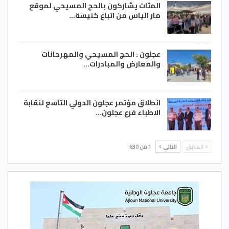
المئات يشاركون بالحج المسيحي لموقع
مار الياس من اتباع كنيسة…
عجلون : الحج المسيحي والمهرحانات
والمعارض والمبادرات…
انطلاق مؤتمر عجلون الدولي التاسع لنقابة
الاطباء فرع عجلون…
السابق
التالي
1 من 630