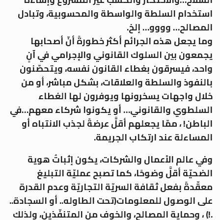
استخدام السلطة والواسطة والمحسوبية، وتبادل
المصالح… وووو… إلخ.
وما يجعل هذه الجرائم أكثر خطورةً أنّ أصحابها
يجمعون بين السلوك القانوني والإجرامي في آنٍ
واحد، فيسرقون بغطاء القانون نفسه، ويتحصّنون
بالنفوذ والسلطة والعلاقات، بشكل مباشر، أو من
خلال واجهات يسخرونها ويوفرون لها الغطاء
السلطوي والقانوني… أو يكونوا شركاء معهم…في
الباطن! ، ممّا يجعلهم أقلَّ عرضةً لجذب الانتباه أو
المساءلة عند ارتكاب الجريمة.
وفي عالم الأعمال والشركات، يكون إثباتُ هوية
الضحيّة أقلَّ وضوحًا، كما تصبح عمليّة التبليغ
معقّدةً بفعل ثقافة السريّة التجاريّة وعدم القدرة
على الوصول للمعلومات(تحت الطاوله.. أو السجادة..
.!) ، وحماية المصالح، والخوف من المتنفّذين، ولذلك