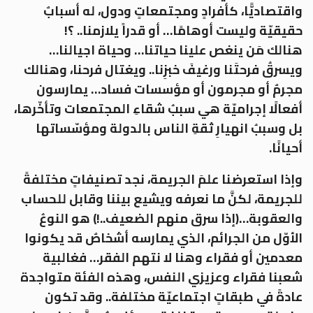
واقتصاديًّا، كأفرادٍ ومجتمعاتٍ ودول، له أسبابٌ
حقيقيّة وليست أوهامًا… أو قدراً يلازمنا.. ؟!
هنالك مَن ينغص علينا حياتنا… وحياة اجيالنا…
ويسرقُ فرحتَنا ورغيفَ خبزِنا.. ويغتال فرحنا، وهنالك
مجرمٌ أو مجرمون أو مؤسسات فساد… يمارسون
أفعالًا إجراميّة هي سببُ شقاءِ المجتمعات وتأخّرها،
بل وسببُ انهيارِ ثقةِ الناس بالدولة ومؤسّساتها
أحيانًا.
وإذا استعرضنا علمَ الجريمة، نجد تصنيفاتٍ مختلفةً
للجريمة، لكنَّ ما نعرفه ويشيع بيننا وقابل للحساب
والعقوبة…(إذا سرق منهم الضعيف..!) هو النوعُ
الأوّل من الجرائم، الذي يمارسه أشخاصٌ قد يكونوا
معدمين أو فقراء وهنا لا نتهم الفقر… فغالبية
شعبنا فقراء وعزيزي النفس، وهذه الفئة متواجدة
عادةً في طبقاتٍ اجتماعيّة مختلفة.. وقد تكون