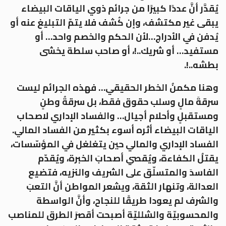
يُقدَّر أنَّ عددًا كبيرًا من جرائم ذوي الياقات البيضاء
يبقى غير مكتشف، وإن كُشف فلا يتمّ التبليغ عنه أو
يُدفن في الأدراج…لأن الحكم والخصم واحد… أو
مستفيد… أو شريك..!، أو صاحب سلطة يخشى
بطشه..!.
وهنا مكمنُ الخطر الحقيقي… فهذه الجرائم ليست
سرقةَ مالٍ وسلب حقوق فقط، بل سرقةُ وطنٍ
ومستقبلٍ وأحلام أجيال… والفساد الإداري لاصحاب
الياقات البيضاء أثره أسوء بكثير من الفساد المالي.
الفساد الإداري والمالي حين يتغلغل في المؤسّسات،
يقتلُ الكفاءة، ويُقصي أصحابَ الخبرة، ويُقدّم
الفاسدَ والمتسلّق على الشريف والنزيه، فتضيع
العدالة، وتنهار الثقة، ويشعر المواطن أنَّ التعبَ
والشرف لم يعودا طريقًا للنجاح، وأنَّ الواسطة
والمحسوبيّة والشلليّة أصبحت أقصرَ الطرق للمناصب