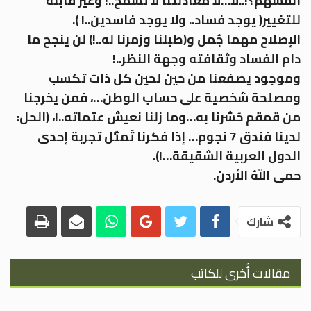
أنفسهم؟!..لا…لا معادلتنا لا تسمح..! وغير قابله
للتغيير( يوجد فساد.. ولا يوجد فاسدين..! ).
الإصلاح مهما جُمل و(طبلنا وزمرنا له..!) لن ينجح ما
دام الفساد وثقافته وجهة النظر..!
وموجود يصفعنا من حين لحين كل ذات تكسب
ومصلحة شخصية على حساب الوطن…، فمن يخرجنا
من قمقم حُشرنا به…وما زلنا نعيش عتماته..!، (الحل:
لدينا فندق 7 نجوم… إذا فكرنا تَمثُّل تجربة إحدى
الدول العربية الشقيقة…!).
حمى اللهُ الأردن.
شارك
مقالات أُخرى للكاتب