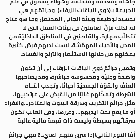
جاهلة ومعدمة ومتخلفة، وهؤلاء يُسمَّون في علم
الجريمة بـ(ذوي الياقات الزرقاء)، وجرائمُهم هي
تجسيدٌ لوظيفة وبيئة الجاني المحتمل وما هو متاحٌ
له. لذلك فإنَّ العاملين في بيئات العمل التي لا
تتطلّب مهارة، والقاطنين في المناطق الداخليّة من
المدن والأحياء المهمّشة، ليست لديهم فرصٌ كثيرة
يمكنهم من خلالها الاستثمار والتربّح والفساد.
وتميل جرائمُ ذوي الياقات الزرقاء إلى أن تكون
واضحةً وجليّة ومحسوسة مباشرة، وقد يصاحبها
العنفُ والقوّة الجسديّة أحيانًا، وتجذب انتباهَ
الشرطة وتمكّنهم غالبًا من القبض على مرتكبيها،
مثل جرائم التخريب وسرقة البيوت والمتاجر…والافراد
أو ما يقع تحت ايديهم… وغيرها، وفي الغالب تكون
سرقاتُهم بسيطةً وليست ذات قيمةٍ مالية عالية.
أمّا النوع الثاني(إذا سرق منهم الغني..!) فهي جرائمُ