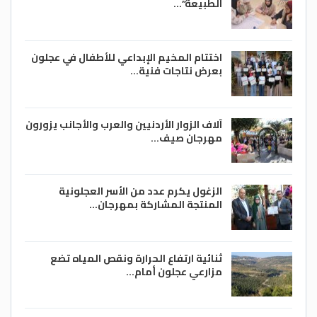
الطبيعة”…
اختتام المخيم الإبداعي للأطفال في عجلون
بعرض نتاجات فنية…
آلاف الزوار الأردنيين والعرب والأجانب يزورون
مهرجان صيف…
الزغول يكرم عدد من الأسر العجلونية
المنتجة المشاركة بمهرجان…
ثنائية ارتفاع الحرارة ونقص المياه تضع
مزارعي عجلون أمام…