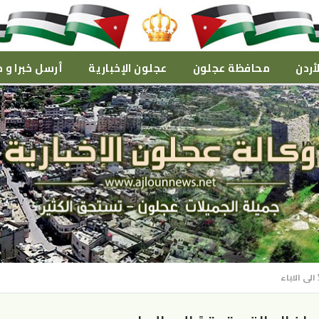
أردن
محافظة عجلون
عجلون الإخبارية
أرسل خبرا و م
الى الاباء