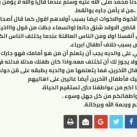
ا محمد صلى الله عليه وسلم عندما قال( والله لا يؤمن وا
..من لا يأمن جاره بوائقه).
لأخوة والاخوات ايضا بسبب أولادهم اقول كما قال أصحاب
 قاضي الاولاد شنق حاله) (والسماء جظت من قول واااخياه
نفسنا اولا ومن الناس العاقلة عندما يختلف الناس الكب
بسبب خلاف أطفال ابرياء.
ي على والديه يجب أن يتعلم أن من هو أمامك فهو جارك 
ولا يجوز لك أن تختلف معه.واذا كان طفلك مدللا فدلله في
ال الآخرين، فما يتعلمها من والديه يطبقه على مٓن حول
يك فأطفال الآخرين أيضا غاليين على اهاليهم
 اكبر من عواطفنا حتى تستقيم الحياة.
واطفالكم من كل جهل وسوء .
 ورحمة الله وبركاتة.