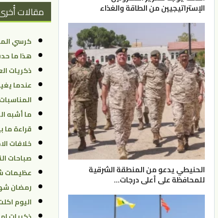
الإستراتيجيين من الطاقة والغذاء
مقالات أُخرى
كرسي الم
هذا ما حد
ذكريات الع
عندما يغيب
المناسبات
ما أشبه الي
قراءة ما ب
خلافات الاط
صباحات ال
الحنيطي يدعو من المنطقة الشرقية
عظيمات شأ
للمحافظة على أعلى درجات…
رمضان شهر
اليوم اكلت
ذكريات امٍ 