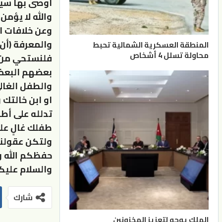
أوصى بها سيدن
والله لا يؤمن 
وعن خلافات ا
والمعرفة (أن
المنطقة العسكرية الشمالية تحبط
محاولة تسلل 4 أشخاص
فلنستحي من أ
بعضهم البعض 
والطفل الغال
او ابن خالتك 
تدلله على أطف
طفلك غالٍ عل
ولتكن عقولنا
حفظكم الله 
والسلام عليكم
شارك
الملك يوجه لتعزيز المخزونين