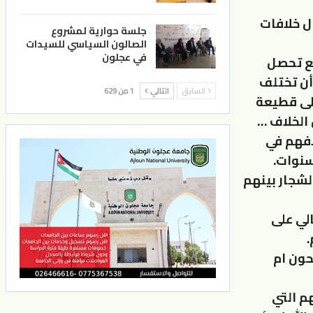
ال خلافات
جلسة حوارية لمشروع
الصالون السياسي للسيدات
في عجلون
مع تحصل
أن تختلف
السابق
التالي
1 من 629
الى قطيعة
 الخلاف …
افهم في
سنوات.
لشجار بينهم
الي على
.
حون ام
هم التي