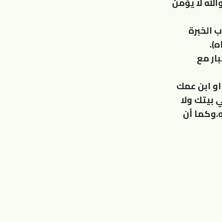
لله لا يؤمن
 الخبرة
).
ار مع
او ابن عمك
 بيتك ولا
ه.وكما أن