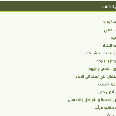
 للكاتب
سؤولية
ث معي
يد
 الكبار
 ومحبة المشاركة
وم بالبارحة
ين الأمس واليوم
فال التي تمتدً الى الاباء
ندى الطيب
نهن كبير
 المحبة والتواصل والاحسان
 مقلب مرتّب
ماتتْ