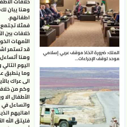
خلافات الأطفا
وهنا يبان لك 
اطفالهم.
فمثلا تجتمع ا
خلافات بين ا
الأمهات الخوا
قد تستمر اشه
الملك: ضرورة اتخاذ موقف عربي إسلامي
وهنا أتساءل 
موحد لوقف الإجراءات…
اليوم التالي
وما ينطبق عل
الى عراك بال
وكم من خلافات
الأطفال الا و
واتساءل في ن
اهاليهم الذي
فليتق الله ال