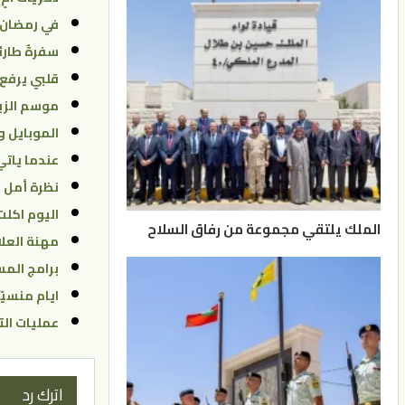
في رمضان
سفرةٌ طارئ
قلبي يرفع 
موسم الزي
الموبايل وم
عندما يات
نظرة أمل
اليوم اكلت
الملك يلتقي مجموعة من رفاق السلاح
مهنة العلا
برامج المس
ايام منسيّ
عمليات ال
اترك رد