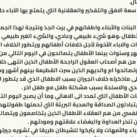
ل.
سعة الافق والتفكير والعقلانية التي يتمتع بها الآباء ح
لبنات والأبناء واطفالهم في بيت الجدً ونتيجة لهذا الج
لأطفال ،وهو شيء طبيعي وعادي، والشيء الغير طبيعي 
ت والاباء الأخوة لأجل خلافات أطفالهم ويتطور الخلاف 
ر وسنوات بينما الأطفال يتصالحون في اليوم التالي من
من هم أصحاب العقول الراجحة الأطفال الذين انتهى خل
 وتصالحوا ام والديهم الذين سرت القطيعة بينهم أشهر و
ى ماذكرته خلاف الجيران بسبب الاطفال الذي قد يتطور ا
أيدي والاسلحة بسبب مشكلة طفل مع طفل اخر .
 الأطفال التي تمدد الى الاهالي وما أن يصبح اليوم الت
يتبادلون الصداقة والمحبة البريئة التي تحملها طفولتهم
فسي من هم العقلاء الأطفال الذين يتخاصمون ويتصال
ن تنخر العداوة والبغضاء علاقتهم ومودتهم .
آباء والأمهات ولا يتركوا للشيطان طريقا في تشويه جيرت