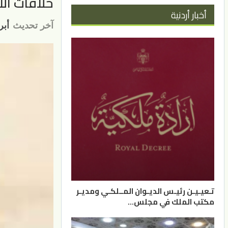
خلافات الاط
أخبار أردنية
آخر تحديث
أبريل 
تـعيـيـن رئيـس الديـوان المــلكـي ومديـر
مكتب الملك في مجلس…