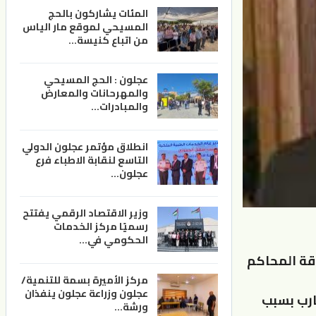
المئات يشاركون بالحج
المسيحي لموقع مار الياس
من اتباع كنيسة…
عجلون : الحج المسيحي
والمهرحانات والمعارض
والمبادرات…
انطلاق مؤتمر عجلون الدولي
التاسع لنقابة الاطباء فرع
عجلون…
وزير الاقتصاد الرقمي يفتتح
رسميًا مركز الخدمات
الحكومي في…
وقة المحاكم
مركز الأميرة بسمة للتنمية/
عجلون وزراعة عجلون ينفذان
قارب بسبب
ورشة…