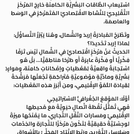
اسْتِيعابِ الطَّاقاتِ البَشَرِيَّةِ الكامِنَةِ خارِجَ المَرْكَزِ
التَّقْلِيدِيِّ لِلنَّشاطِ الاقْتِصادِيِّ المُتَمَرْكِزِ في الوَسَطِ
والعاصِمَة.
وتَطْرَحُ المُبادَرَةُ إربدَ والشَّمال، وهُنا يَبْرُزُ التَّساؤُلُ:
لِماذا إربد تَحْديدًا؟
الحَديثُ عَنْ مَرْكَزٍ اقْتِصادِيٍّ في الشَّمالِ لَيْسَ تَرَفًا
فِكْرِيًّا أَو فِكْرَةً عابِرَةً أَو طَرْحًا مَناطِقِيًّا… بَلْ هُو
اسْتِجابَةٌ واقِعِيَّةٌ لِمُعْطَياتٍ وإمْكاناتٍ كامِنَة، ومَوارِدَ
بَشَرِيَّةٍ ومادِّيَّةٍ مَوْضوعِيَّةٍ مُتَراكِمَةٍ تَجْعَلُها مُرَشَّحَةً
لِقِيادَةِ النُّمُوِّ الإقْلِيمِي، ومِن أَبْرَزِ هذِهِ المُعْطَيات:
أوَّلًا: المَوْقِعُ الجُغْرافِيُّ الاسْتِراتِيجِي
فَهِيَ تُمَثِّلُ نُقْطَةَ اتِّصالٍ حَيَوِيَّةً مَعَ مُحيطِها
الإقْلِيمِيِّ ومَساراتِ النَّقْلِ التِّجارِي، ما يَمْنَحُها مِيزَةً
لوجِسْتِيَّةً حَقِيقِيَّةً لِتَكُونَ مَرْكَزًا لِلتِّجارَةِ والخِدْماتِ
وسَلاسِلِ التَّوْريد، ورَبْطِ الإِنْتاجِ المَحَلِّيِّ بِالأَسْواقِ