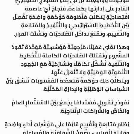
مَوْجودَةٌ وواقِعِيَّة، بَلْ في بِناءِ النَّمُوذَجِ التَّنْفِيذِيِّ
القادِرِ عَلَى إدارَتِها بِكَفاءَة. فَنَجاحُ أَيِّ عاصِمَةٍ
اقْتِصادِيَّةٍ يَتَطَلَّبُ مَنْظومَةَ حَوْكَمَةٍ واضِحَةٍ تَفْصِلُ
بَيْنَ التَّخْطيطِ الاسْتِراتِيجِيِّ والتَّنْفِيذِ والمُتابَعَةِ
والتَّقْييم، وتَمْنَعُ تَداخُلَ الصَّلاحِيّاتِ وتَشَتُّتَ القَرار.
وهذا يَعْني عَمَلِيًّا: مَرْجِعِيَّةً مُؤَسَّسِيَّةً مُوَحَّدَةً تَقودُ
المَشْروعَ وتَمْتَلِكُ الصَّلاحِيّاتِ الكامِلَةَ لِلتَّخْطيطِ
والتَّنْفِيذ، تُشَكِّلُ تَكامُلًا وتَشارُكِيَّةً مَعَ الجُهودِ
التَّنْمَوِيَّةِ الوَطَنِيَّةِ ولا تَنْعَزِلُ عَنْها.
ويَتَطَلَّبُ ذلِكَ حَوْكَمَةً مُتَعَدِّدَةَ المُسْتَوَياتِ تُنَسِّقُ بَيْنَ
السِّياساتِ الوَطَنِيَّةِ والإدارَةِ المَحَلِّيَّة.
نَمُوذَجَ تَمْويلٍ مُسْتَدامًا يَجْمَعُ بَيْنَ الاسْتِثْمارِ العامِّ
والخَاصِّ والشَّراكاتِ الإِنْتاجِيَّة.
نِظامَ مُتابَعَةٍ وتَقْييمٍ قائِمًا عَلَى مُؤَشِّراتِ أَداءٍ واضِحَةٍ
وقابِلَةٍ لِلْقِياس، يَضْمَنُ الشَّفافِيَّةَ والمُساءَلَةَ