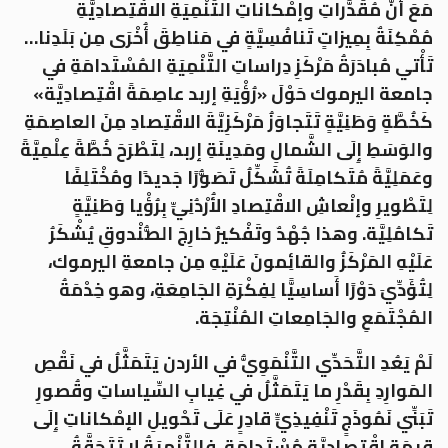
مَعَ أَنَّ مُقَدَّراتِ وإمْكاناتِ التَّنْمِيَةِ الاقْتِصادِيَّةِ
مُمْكِنَةٌ بِمِيزاتٍ تَنافُسِيَّةٍ في مَناطِقَ أُخْرَى مِن بَلَدِنا…
تَأْتي مُبادَرَةُ مَرْكَزِ دِراساتِ التَّنْمِيَةِ المُسْتَدامَةِ في
جامعة اليرموك حَوْلَ «رُؤْيَةِ إربد عاصِمَةً اقْتِصادِيَّة»
كَخُطَّةٍ وَطَنِيَّةٍ تَتَجاوَزُ مَرْكَزِيَّةَ الاقْتِصادِ مِنَ العاصِمَةِ
والوَسَطِ إِلَى الشَّمالِ ومَدِينَةِ إربد، لِتَطْرَحَ خُطَّةً عِلْمِيَّةً
وعَمَلِيَّةً مُتَكامِلَةً تُشَكِّلُ تَصَوُّرًا جَديدًا ومُخْتَلِفًا
لِتَطْويرِ وإنْعاشِ الاقْتِصادِ الأُرْدُنِيِّ بِرُؤْيا وَطَنِيَّةٍ
تَكامُلِيَّة. وهذا جُهْدٌ وتَفْكيرٌ خارِجَ الصُّنْدوقِ يُشْكَرُ
عَلَيْهِ المَرْكَزُ والقائِمونَ عَلَيْهِ مِن جامعةِ اليرموك،
لِتُؤَدِّيَ دَوْرًا أَساسِيًّا لِفِكْرَةِ الجَامِعَةِ، وهو خِدْمَةُ
المُجْتَمَعِ والجَامِعاتِ المُنْتِجَة.
لَمْ يَعُدِ التَّحَدِّي التَّنْمَوِيُّ في الأردن يَتَمَثَّلُ في نَقْصِ
المَوارِدِ بِقَدْرِ ما يَتَمَثَّلُ في غِيابِ السِّياساتِ وقُصورِ
تَبَنِّي نَمُوذَجٍ تَنْفِيذِيٍّ قادِرٍ عَلَى تَحْويلِ الإمْكاناتِ إِلَى
قِيمَةٍ اقْتِصادِيَّةٍ مُسْتَدامَة. فالتَّنْمِيَةُ لا تَتَحَقَّقُ