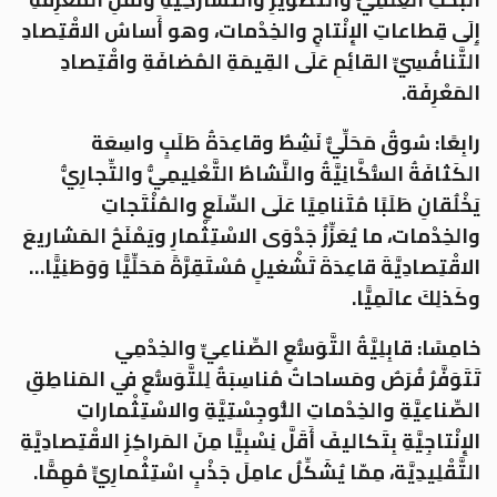
إِلَى قِطاعاتِ الإِنْتاجِ والخِدْمات، وهو أَساسُ الاقْتِصادِ
التَّنافُسِيِّ القائِمِ عَلَى القِيمَةِ المُضافَةِ واقْتِصادِ
المَعْرِفَة.
رابِعًا: سُوقٌ مَحَلِّيٌّ نَشِطٌ وقاعِدَةُ طَلَبٍ واسِعَة
الكَثافَةُ السُّكَّانِيَّةُ والنَّشاطُ التَّعْلِيمِيُّ والتِّجارِيُّ
يَخْلُقانِ طَلَبًا مُتَنامِيًا عَلَى السِّلَعِ والمُنْتَجاتِ
والخِدْمات، ما يُعَزِّزُ جَدْوَى الاسْتِثْمارِ ويَمْنَحُ المَشاريعَ
الاقْتِصادِيَّةَ قاعِدَةَ تَشْغيلٍ مُسْتَقِرَّةً مَحَلِّيًّا وَوَطَنِيًّا…
وكَذلِكَ عالَمِيًّا.
خامِسًا: قابِلِيَّةُ التَّوَسُّعِ الصِّناعِيِّ والخِدْمِي
تَتَوَفَّرُ فُرَصٌ ومَساحاتٌ مُناسِبَةٌ لِلتَّوَسُّعِ في المَناطِقِ
الصِّناعِيَّةِ والخِدْماتِ اللُّوجِسْتِيَّةِ والاسْتِثْماراتِ
الإِنْتاجِيَّةِ بِتَكاليفَ أَقَلَّ نِسْبِيًّا مِنَ المَراكِزِ الاقْتِصادِيَّةِ
التَّقْلِيدِيَّة، مِمّا يُشَكِّلُ عامِلَ جَذْبٍ اسْتِثْمارِيٍّ مُهِمًّا.