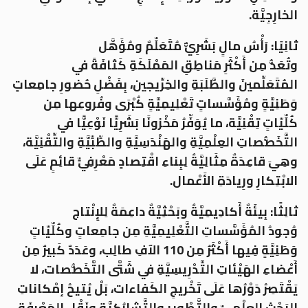
الخارِجِيَّة.
ثانِيًا: رَأْسُ مالٍ بَشَرِيٌّ مُتَعَلِّمٌ ومُؤَهَّل
وتُعَدُّ مِن أَكْثَرِ مَناطِقِ المَمْلَكَةِ كَثافَةً في
المُتَعَلِّمينَ والطَّلَبَةِ والخِرِّيجين، بِفَضْلِ حُضورِ جامِعاتٍ
وَطَنِيَّةٍ ومُؤَسَّساتٍ تَعْلِيمِيَّةٍ كُبْرَى وفُروعِها مِن
كُلِّيّاتٍ تِقْنِيَّة، ما يُوَفِّرُ مَخْزونًا بَشَرِيًّا نَوْعِيًّا في
التَّخَصُّصاتِ العِلْمِيَّةِ والهَنْدَسِيَّةِ والطِّبِّيَّةِ والتِّقْنِيَّة،
وهِيَ قاعِدَةٌ مِثَالِيَّةٌ لِبِناءِ اقْتِصادٍ مَعْرِفِيٍّ قائِمٍ عَلَى
الابْتِكارِ ورِيادَةِ الأَعْمال.
ثالِثًا: بِيئَةٌ أَكادِيمِيَّةٌ وبَحْثِيَّةٌ داعِمَةٌ لِلإِنْتاج
وُجودُ المُؤَسَّساتِ التَّعْلِيمِيَّةِ مِن جامِعاتٍ وكُلِّيّاتٍ
وَطَنِيَّةٍ فِيها أَكْثَرُ مِن 110 الآفِ طالِب، وعَدَدٌ كَبيرٌ مِن
أَعْضاءِ الهَيْئاتِ التَّدْرِيسِيَّةِ في شَتَّى التَّخَصُّصات، لا
يَقْتَصِرُ دَوْرُها عَلَى تَخْريجِ الكَفاءات، بَلْ يُتيحُ إمْكاناتِ
البَحْثِ العِلْمِيِّ والتَّطْويرِ والتَّشارُكِيَّةِ ونَقْلِ المَعْرِفَةِ