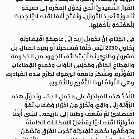
القَرارُ التَّنْفِيذِيُّ الَّذِي يُحَوِّلُ الفِكْرَةَ إِلَى حَقِيقَةٍ
تَنْموِيَّةٍ تُعيدُ التَّوازُن، وتَفْتَحُ أُفُقًا اقْتِصادِيًّا جَديدًا
لِلْمَمْلَكَةِ بِأَكْمَلِها.
في الخِتام، إِنَّ تَحْويلَ إربد إِلَى عاصِمَةٍ اقْتِصادِيَّةٍ
بِحُلولِ 2030 لَيْسَ حُلْمًا مُسْتَحيلًا أَو بَعيدَ المَنال، بَلْ
مَشْروعٌ وَطَنِيٌّ يَتَطَلَّبُ تَكاتُفَ الجُهودِ مِنَ الحُكومَةِ
والقِطاعِ الخاصِّ ومَجْلِسِ النُّوّابِ وجَميعِ القِطاعاتِ
المُؤَثِّرَة. وتُشْكَرُ جامعةُ اليرموك لِطَرْحِ هذِهِ المُبادَرَة،
وهِيَ النَّواةُ لِهذَا التَّغْييرِ والتَّطْوير.
لِنَأْخُذْ هذِهِ المُبادَرَةَ عَلَى مَحْمَلِ الجِدّ… ونُحَوِّلْ هذِهِ
الرُّؤْيَةَ إِلَى واقِع، ونَخْرُجْ مِنِ اجْتِرارِ وَصَفاتِ نُمُوٍّ
اقْتِصادِيٍّ لَمْ تُسْعِفْ وَطَنَنا إِلَى تارِيخِهِ… لِنَبْنِي أُرْدُنًّا
مُتَوازِنًا اقْتِصادِيًّا يَسْتَغِلُّ الإمْكاناتِ الكامِنَةَ
ويُوَظِّفُها بِخُطَطٍ تَنْفِيذِيَّةٍ تُحْدِثُ الفَرْقَ وتَضْمَنُ