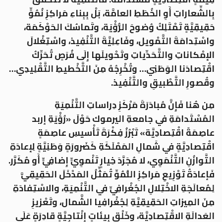
بِالشِّعاراتِ أَوِ الخُطَطِ العامَّة، بَلْ بِبِناءِ مَراكِزِ نُمُوٍّ
حَقِيقِيَّةٍ تَمْتَلِكُ وُضوحَ الرُّؤْيَة، وتَماسُكَ الحَوْكَمَة،
واسْتِدامَةَ التَّمْويل، وفَاعِلِيَّةَ التَّنْفِيذ، واسْتِغْلالَ
الإمْكاناتِ والتَّحَدِّياتِ وتَحْويلَها إِلَى فُرَصٍ تُحَرِّكُ
اقْتِصادَنا الوَطَنِي… وتُخْرِجُهُ مِنَ التَّخْطيطِ التَّقْلِيدِي…
وقُصورِ التَّطْبيقِ والتَّنْفِيذ.
مِن هُنا فَإِنَّ مُبادَرَةَ مَرْكَزِ دِراساتِ التَّنْمِيَةِ
المُسْتَدامَةِ في جامعةِ اليرموك حَوْلَ «رُؤْيَةِ إربد
عاصِمَةً اقْتِصادِيَّة» تَبْرُزُ فِكْرَةَ تَأْسيسِ عاصِمَةٍ
اقْتِصادِيَّةٍ في شَمالِ المَمْلَكَةِ كَضَرورَةٍ وَطَنِيَّةٍ لِإعادَةِ
التَّوازُنِ التَّنْمَوِي، لا مُجَرَّدَ خِيارٍ تَنْموِيٍّ إِضافِيٍّ أَو مُكَرَّر.
فَإعادَةُ تَوْزِيعِ مَراكِزِ النُّمُوِّ تُمَثِّلُ المَدْخَلَ الحَقِيقِيَّ
لِمُعالَجَةِ الاخْتِلالِ الجُغْرافِيِّ في التَّنْمِيَةِ، والاسْتِفادَةِ
مِنَ المِيزاتِ الحَقِيقِيَّةِ لِجُغْرافِيا الشَّمال، وتَعْزيزِ
العَدالَةِ الاقْتِصادِيَّة، وخَلْقِ بِيئاتٍ إِنْتاجِيَّةٍ قادِرَةٍ عَلَى