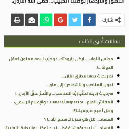
التَّطَوُّرَ والازْدِهارَ لِوَطَنِنا الحَبيب… حَمَى اللهُ الأردن.
شارك
مقالات أُخرى للكاتب
مجلس النواب… اركي بارودتك..! وحزب الامه ممنون لعقل
الدولة…!.
تصريحاتٌ بدها مِطرَق رُمّان…!
تدوير المناصب والأشخاص؛ إلى متى..
سردياتُ رديئة لخِتِّياريَّةِ المناصب… واللَّمزُ بحقِّ الأردن..!
المفتش العام.. General Inspector..! والإعلام الرسمي،
وهل أصبح مرجعيتنا؟!
الفساد… هل هو قدرنا لا سمح الله..! ؟
الفساد… لا نريد رؤوسًا فقط… نريد نهجًا..! والبداية بالوزير؟!