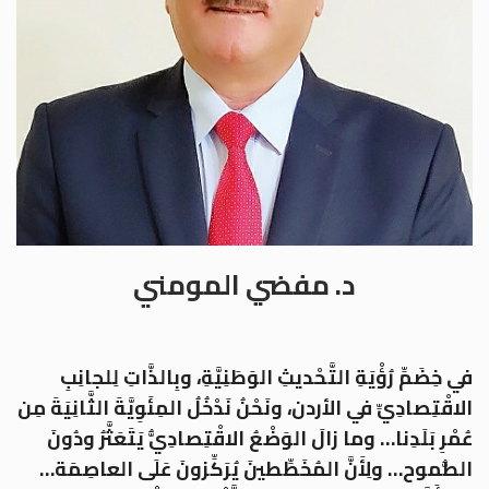
د. مفضي المومني
في خِضَمِّ رُؤْيَةِ التَّحْديثِ الوَطَنِيَّةِ، وبِالذَّاتِ لِلجانِبِ
الاقْتِصادِيِّ في الأردن، ونَحْنُ نَدْخُلُ المِئَوِيَّةَ الثَّانِيَةَ مِن
عُمْرِ بَلَدِنا… وما زالَ الوَضْعُ الاقْتِصادِيُّ يَتَعَثَّرُ ودُونَ
الطُّموح… ولِأَنَّ المُخَطِّطينَ يُرَكِّزونَ عَلَى العاصِمَة…