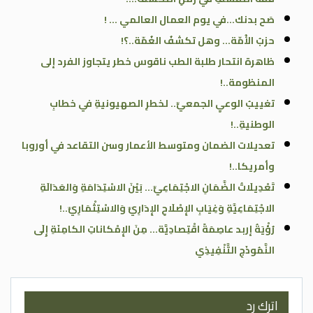
صَح بدنك…في يوم العمال العالمي … !
حزبُ الأُمّة… وهل تكشفُ الغُمّة..؟!
ظاهرة انتحار طلبة الطب ناقوس خطر يتجاوز الفرد إلى
المنظومة..!
تغييبُ الوعيِ الجمعيِّ.. لخطرِ الصهيونيةِ في خطابِ
الوطنيةِ..!
تعديلات الضمان ومتوسط الأعمار وسن التقاعد في أوروبا
وأمريكا..!
تَعْدِيلَاتُ الضَّمَانِ الاجْتِمَاعِيِّ… بَيْنَ الاسْتِدَامَةِ وَالعَدَالَةِ
الاجْتِمَاعِيَّةِ وَغِيَابِ الإِصْلَاحِ الإِدَارِيِّ وَالاسْتِثْمَارِيِّ..!
رُؤْيَةُ إربد عاصِمَةً اقْتِصادِيَّة… مِنَ الإِمْكاناتِ الكامِنَةِ إِلَى
النَّمُوذَجِ التَّنْفِيذِي
اترك رد