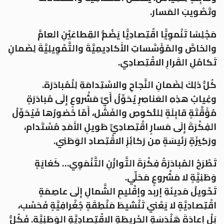
وتَصْويبَ المَسار.
مَجْلِسًا تَنْموِيًّا اقْتِصادِيًّا يَضُمُّ القِطاعَيْنِ العامَّ
والخاصَّ والمُؤَسَّساتِ الأَكادِيمِيَّةَ والتَّمْوِيلِيَّةَ لِضَمانِ
تَكامُلِ القَرارِ الاقْتِصادِي.
كُلُّ ذلِكَ لِضَمانِ النَّجاحِ والاسْتِدامَةِ لِلْمُبادَرَة.
وغِيابُ هذِهِ العَناصِرِ يُحَوِّلُ أَيَّ مَشْروعٍ إِلَى مُبادَرَةٍ
مُؤَقَّتَةٍ قابِلَةٍ لِلنُّكوصِ والفَشَل، أَمّا حُضورُها فَيُحَوِّلُ
الفِكْرَةَ إِلَى مَسارٍ اقْتِصادِيٍّ طَويلِ الأَمَدِ مُسْتَدام،
ورَكِيزَةٍ رَئيسَةٍ مِن رَكائِزِ الاقْتِصادِ الوَطَنِي.
تَطْرَحُ المُبادَرَةُ فِكْرَةَ التَّوازُنِ التَّنْمَوِي… كَغايَةٍ
وَطَنِيَّةٍ لا مَشْروعٍ مَحَلِّي.
تَحْويلُ مَدِينَةِ إربد وإقْليمِ الشَّمالِ إِلَى عاصِمَةٍ
اقْتِصادِيَّةٍ لا يَعْني تَنْشيطَ مَنْطِقَةٍ جُغْرافِيَّةٍ فَحَسْب،
بَلْ إعادَةَ هَنْدَسَةِ الخَريطَةِ الاقْتِصادِيَّةِ الوَطَنِيَّة. فَكُلُّ