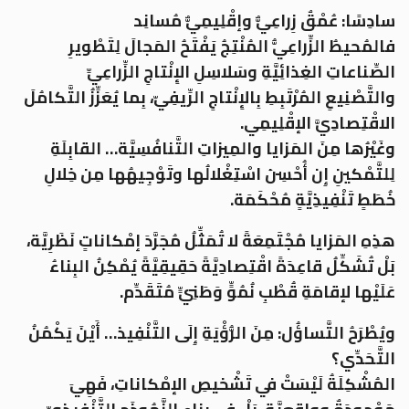
سادِسًا: عُمْقٌ زِراعِيٌّ وإقْلِيمِيٌّ مُسانِد
فالمُحيطُ الزِّراعِيُّ المُنْتِجُ يَفْتَحُ المَجالَ لِتَطْويرِ
الصِّناعاتِ الغِذائِيَّةِ وسَلاسِلِ الإِنْتاجِ الزِّراعِيِّ
والتَّصْنِيعِ المُرْتَبِطِ بِالإِنْتاجِ الرِّيفِيّ، بِما يُعَزِّزُ التَّكامُلَ
الاقْتِصادِيَّ الإقْلِيمِي.
وغَيْرُها مِنَ المَزايا والمِيزاتِ التَّنافُسِيَّة… القابِلَةِ
لِلتَّمْكينِ إِن أُحْسِنَ اسْتِغْلالُها وتَوْجِيهُها مِن خِلالِ
خُطَطٍ تَنْفِيذِيَّةٍ مُحْكَمَة.
هذِهِ المَزايا مُجْتَمِعَةً لا تُمَثِّلُ مُجَرَّدَ إمْكاناتٍ نَظَرِيَّة،
بَلْ تُشَكِّلُ قاعِدَةً اقْتِصادِيَّةً حَقِيقِيَّةً يُمْكِنُ البِناءُ
عَلَيْها لإقامَةِ قُطْبِ نُمُوٍّ وَطَنِيٍّ مُتَقَدِّم.
ويُطْرَحُ التَّساؤُل: مِنَ الرُّؤْيَةِ إِلَى التَّنْفِيذ… أَيْنَ يَكْمُنُ
التَّحَدِّي؟
المُشْكِلَةُ لَيْسَتْ في تَشْخيصِ الإمْكاناتِ، فَهِيَ