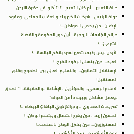
خانهُ التعبير… أم خانَ التعبير…؟! تأدَّبوا في حضرةِ الأردن
دولة الرئيس.. شركات الكهرباء والعقاب الجماعي..وعقود
الإذعان.. من يحمي المواطن…!
جرائم الخِلافاتُ الزوجية…أين دور الحكومة والقضاءُ
الشرعيُّ…!
الأردن ليس رغيفَ شعيرٍ لسردياتكم البائسة…!
العيد… حين يتسلل الركود للفرح..!
الإستقلال الثمانون… والتعليم العالي بين الطموح وقلق
المستقبل!
الاعلام الرسمي.. والمؤثرين.. الإشاعة…والحقيقة..! “الصدق
بيعمل مشاكل وبيهدد أمن الدولة”
تصريحات العماوي… وجرائمُ ذوي الياقاتِ البيضاء…!
الحسين إربد… حين يفرح الشمال ويبتسم الوطن..!
المستوزرون… حين يختزل الوطن بالمنصب..!
فقهُ التَّقشُّفِ في زمنِ التَّكَشُّف…!