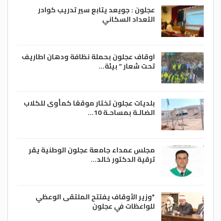
عجلون : جويعد يتابع سير تدريب كوادر
التعداد السكاني
اوقاف عجلون بحملة نظافة ودهان اطاريف
تحت شعار ” بيئة…
بلديات عجلون تختار موقعًا كمأوى للكلاب
الضالـة بمساحـة 10…
مجلس عمداء جامعة عجلون الوطنية يقر
ترقية الدكتور خالد…
*وزير الأوقاف يفتتح الملتقى الوعظي
للواعظات في عجلون