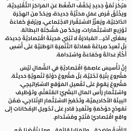
مَرْكَزِ نُمُوٍّ جَديدٍ يُخَفِّفُ الضَّغْطَ عَنِ المَراكِزِ التَّقْلِيدِيَّة،
ويَخْلُقُ فُرَصَ عَمَلٍ مَحَلِّيَّةً جَديدَة، ويَحُدُّ مِنَ الهِجْرَةِ
الدّاخِلِيَّة، ويُعَزِّزُ الاسْتِقْرارَ الاجْتِماعِي، ويَرْفَعُ كَفاءَةَ
تَوْزِيعِ الاسْتِثْمارات، ويَحُدُّ مِن مُشْكِلَةِ البِطالَة.
بِمَعْنًى آخَر… المُبادَرَةُ لا تَبْنِي مَدِينَةً اقْتِصادِيَّةً جَديدَة،
بَلْ تُعيدُ صِياغَةَ مُعادَلَةِ التَّنْمِيَةِ الوَطَنِيَّةِ عَلَى أُسُسٍ
أَكْثَرَ عَدالَةً وكَفاءَةً واسْتِدامَة.
إِنَّ تَأْسيسَ عاصِمَةٍ اقْتِصادِيَّةٍ في الشَّمالِ لَيْسَ
مَشْروعَ بِنْيَةٍ تَحْتِيَّة، بَلْ مَشْروعُ دَوْلَةٍ تَنْموِيَّةٍ حَديثَة.
مَشْروعٌ يَقومُ عَلَى تَفْعيلِ المَوْقِعِ الاسْتِراتِيجِي،
واسْتِثْمارِ رَأْسِ المالِ البَشَرِيِّ المُتَعَلِّم، وتَوْظيفِ
البِيئَةِ الأَكادِيمِيَّة، وتَحْفيزِ الاسْتِثْمارِ الإِنْتاجِي، ضِمْنَ
نَمُوذَجِ حَوْكَمَةٍ وتَنْفِيذٍ قادِرٍ عَلَى تَحْويلِ الإمْكاناتِ إِلَى
واقِعٍ اقْتِصادِيٍّ مُنْتِجٍ ومُسْتَدام.
الرُّؤْيَةُ واضِحَة… والمَزايا قائِمَة… وما يَنْقُصُنا هُو