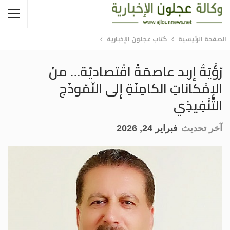
الصفحة الرئيسية
كتاب عجلون الإخبارية
رُؤْيَةُ إربد عاصِمَةً اقْتِصادِيَّة… مِنَ
الإِمْكاناتِ الكامِنَةِ إِلَى النَّمُوذَجِ
التَّنْفِيذِي
آخر تحديث
فبراير 24, 2026