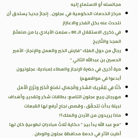
مجالسته أو الاستماع إليه
مركز الخدمات الحكومية في عجلون.. إنجازٌ جديدٌ يستحق أن
نتحدث عنه بكل الفخر والاعتزاز
في ذِكرى الاستقلالِ الـ 80 ،، سلِمتِ الأيادي يا من صنعتُمُ
المجدَ والتَّاريخ
رجالٌ من حولَ المَلِك “فارسُ الخير والعمل والإنجاز- الأمير
الحسين بن عبدالله الثاني “
مرة أخرى في حضرة الإنجاز والعطاء (مبادرة: عجلونيون
أبدعوا في مواقعهم)
كُنَّا فِي تِلِفْرِيكِ السِّحْرِ وَالْجَمَالِ، نَصْنَعُ الْخَيْرَ وَنَزْرَعُ الْأَمَلَ
مهرجان ربيع عجلون التاسع: بطاقات شكر وتقدير، وأهداف
نبيلة بدأت تتحقّق ، وقصص نجاح تُرفع لها القبعات
ماذا يريدون من الأردن والملك؟!
“مع عبد الله يداً بيدٍ ” حكاية ثلاثُ مبادراتٍ تطوعيةٍ كان لها
أطيبُ الأثرِ في خدمةِ محافظةِ عجلون والوطن .