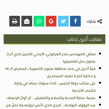
شارك
مقالات أُخرى للكاتب
معالي المهندس صخر العجلوني، الأردني الأصيل الذي أحبَّ
عجلون بكل تفاصيلها.
مرةً أخرى في رحاب منطقة عجلون التنموية ،، المعرض الـ 26
و حكاية أسرٍ لا تعرف المستحيل
على مكتب دولة الرئيس.. ثلاث سنوات عجاف في وزارة
الشباب الأردنية
عنجرة: منارةُ المحبة والسلام والتعايش… آن أوانُ الإنصاف
عبد الرؤوف الروابدة… الرجل الذي تأنس لرؤيته ولا تملّ من