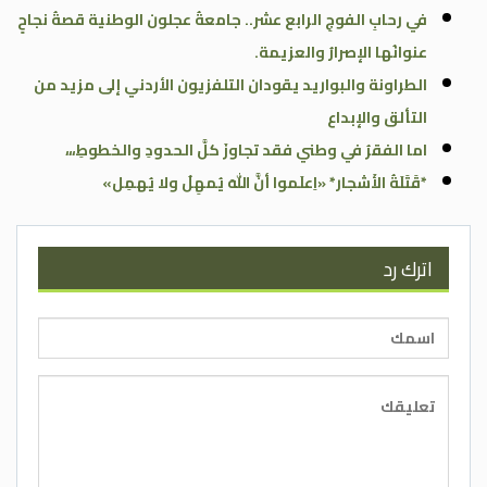
في رحابِ الفوجِ الرابع عشر.. جامعةُ عجلون الوطنية قصةُ نجاحٍ
عنوانُها الإصرارُ والعزيمة.
الطراونة والبواريد يقودان التلفزيون الأردني إلى مزيد من
التألق والإبداع
اما الفقرُ في وطني فقد تجاوزَ كلَّ الحدودِ والخطوطِ،،،
*قَتَلَةُ الأَشجار* «اِعلَموا أنَّ اللهَ يُمهِلُ ولا يُهمِل»
اترك رد