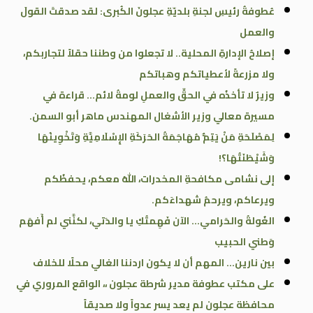
عُطوفةُ رئيسِ لجنةِ بلديّةِ عجلونَ الكُبرى: لقد صدقتَ القولَ
والعمل
إصلاحُ الإدارةِ المحلية.. لا تجعلوا من وطننا حقلاً لتجاربكم،
ولا مزرعةً لأعطياتكم وهباتكم
وزيرٌ لا تأخذُه في الحقِّ والعملِ لومةُ لائم… قراءة في
مسيرة معالي وزير الأشغال المهندس ماهر أبو السمن.
لِمَصْلَحَةِ مَنْ يَتِمُّ مُهَاجَمَةُ الحَرَكَةِ الإِسْلَامِيَّةِ وَتَخْوِينُهَا
وَشَيْطَنَتُهَا؟!
إلى نشامى مكافحةِ المخدرات، اللهُ معكم، يحفظُكم
ويرعاكم، ويرحمُ شهداءَكم.
الغُولةُ والحَرامي… الآن فَهِمتُكِ يا والدَتي، لكنَّني لم أَفهَم
وَطني الحبيب
بين نارين… المهم أن لا يكون اردننا الغالي محلًا للخلاف
على مكتب عطوفة مدير شرطة عجلون ،، الواقع المروري في
محافظة عجلون لم يعد يسر عدواً ولا صديقاً