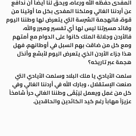
المفدى حفظه الله ورعاه، ويحق لنا أيضاً أن ندافع
عن أردننا الغالي وملكنا المفدى بكل ما أوتينا من
قوة، فالهجمة الشرسة التي يتعرض لها وطننا اليوم
وقائد مسيرتنا ليس لها أي تفسير ومبرر والله،
فالأردن وجلالة الملك كانوا على الدوام مع أمتهم
ومع كل من ضاقت بهم السبل في أوطانهم، فهل
هذا جزاء الأردن الذي يتعرض اليوم لأبشع وأنذل
هجمة عبر تاريخه؟
سلمت الأيادي يا ملك البلاد وسلمت الأيادي التي
صنعت الإستقلال ، وبارك الله في أردننا الغالي وفي
كل من عَمِلَ ويعمل لِيَبْقَى وطننا الغالي حراً شامخاً
عزيزاً مهاباً رغم كيد الكائدين والحاقدين.