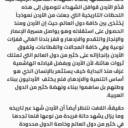
قَدَّمَ الأردن قوافل الشهداء للوصول إلى هذه
اللحظات التاريخية التي جعلت من الأردن نموذجاً
يُحْتَذى بين كافة دول العالم، حيث إن الأردن ومنذ
الحصول على استقلاله وهو يواصل مسيرة الإعمار
والإنجاز والتقدم والازدهار و قفز بلدنا الغالي قفزات
نوعية وفي كافة المجالات والقطاعات، وتفوق
الأردن بإنجازاته على كثير من دول العالم التي تمتلك
ثروات هائلة، لأن الأردن وبفضل قيادته الهاشمية
عَرَفَ منذ البداية كيف يستثمر بالإنسان الذي هو
أساس التنمية والازدهار، فلم يكتفِ الأردنيون ببناء
وطنهم بل ساهموا ببناء ونهضة كثير من الدول
العربية.
حقيقةً، اللافت للنظر أيضاً أن الأردن شَهِدَ عبر تاريخه
وما يزال يشهد حالة فريدة من نوعها قلما تجدها
في كثير من دول العالم وخاصة الدول محدودة