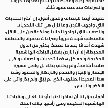
داخلية وخارجية ومحيط ملتهب لم تغادره الحروب
والصراعات منذ عدة عقود خَلَتْ.
حقيقةً أيضاً للإنصاف وللحق أقول، إن أكثر التحديات
التي واجهت الأردن وما تزال هي تلك التحديات
والصعاب التي تواجهنا حالياً ومنذ عقدين على الأقل،
فالمنطقة شهدت حروباً وصراعات مدمرة، والمنطقة
شهدت أحداثاً جِساماً عَصَفَتْ بكثير من الدول
المحيطة، إلا أن الأردن بفضل قيادته الهاشمية
الحكيمة واجه كل هذه التحديات والصعاب وبقي
صامداً شامخاً، ولم يكتفِ بذلك بل واصل مسيرة
الإعمار والإنجاز والتقدم والازدهار والصمود وَسْطَ
هذا المحيط الملتهب الذي لم يُبْقِ ولم يَذَرْ وآتى على
الأخضر واليابس.
أخيراً، يحق لنا أن نفاخر الدنيا بأردننا الغالي وبقيادتنا
الهاشمية الحكيمة وعلى رأسها جلالة الملك