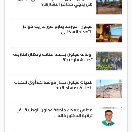
هل ينهي مخاطر انتشارها؟
عجلون : جويعد يتابع سير تدريب كوادر
التعداد السكاني
اوقاف عجلون بحملة نظافة ودهان اطاريف
تحت شعار ” بيئة…
بلديات عجلون تختار موقعًا كمأوى للكلاب
الضالـة بمساحـة 10…
مجلس عمداء جامعة عجلون الوطنية يقر
ترقية الدكتور خالد…