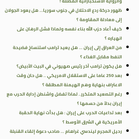
والرواية الاستخباراتية المضللة !
ظهور حركة ردع الاحتلال في جنوب سوريا… هل يعود الجولان
إلى معادلة المقاومة ؟
كيف أعاد حزب الله بناء نفسه ولماذا فشل الرهان على
انهياره ؟
من العراق إلى إيران … هل يعيد ترامب استنساخ فضيحة
النفط مقابل الغذاء ؟
هل يكون ترامب آخر رئيس صهيوني في البيت الأبيض؟
بعد 250 عاما على الاستقلال الامريكي .. هل حان وقت
الاعتراف بنهاية وهم الهيمنة المطلقة ؟
رغم التصعيد المتكرر.. لماذا تفضل واشنطن إدارة الحرب مع
إيران بدلاً من حسمها ؟
بعد تداعيات الحرب على إيران : هل بدأت نهاية الحقبة
الأمريكية في الشرق الأوسط ؟
رحيل المجرم ليندسي غراهام … صاحب دعوة إلقاء القنبلة