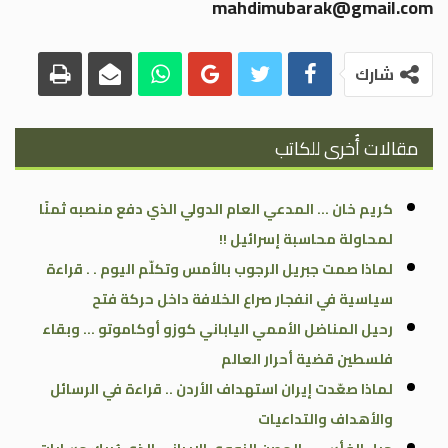
mahdimubarak@gmail.com
شارك
مقالات أُخرى للكاتب
كريم خان … المدعي العام الدولي الذي دفع منصبه ثمنًا
لمحاولة محاسبة إسرائيل !!
لماذا صمت جبريل الرجوب بالأمس وتكلّم اليوم . . قراءة
سياسية في انفجار صراع الخلافة داخل حركة فتح
رحيل المناضل الأممي الياباني كوزو أوكاموتو … وبقاء
فلسطين قضية أحرار العالم
لماذا صعّدت إيران استهداف الأردن .. قراءة في الرسائل
والأهداف والتداعيات