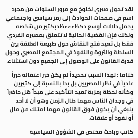
لقد تحول صبري نخنوخ مع مرور السنوات من مجرد
اسم في صفحات الحوادث إلى رمز سياسي واجتماعي
يحمل دلالات أوسع دكظءءءظدبكثير من شخصه
ولذلك فإن القضية الحالية لا تتعلق بمصيره الفردي
فقط بل تعيد فتح النقاش حول طبيعة العلاقة بين
السلطة والثروة والنفوذ في المجتمع المصري وحول
قدرة القانون على الوصول إلى الجميع دون استثناء.
ختاما : لهذا السبب تحديداً لم يكن خبر اعتقاله خبراً
عادياً في نظر المصريين بل بدا بالنسبة إلى كثيرين
وكأنه لحظة رمزية تعيد التأكيد على مبدأ ظل حاضراً
في وجدان الناس مهما طال الزمن وهو أن لا أحد
ينبغي أن يكون فوق القانون مهما امتلك من مال
أو نفوذ أو علاقات.
كاتب وباحث مختص في الشؤون السياسية