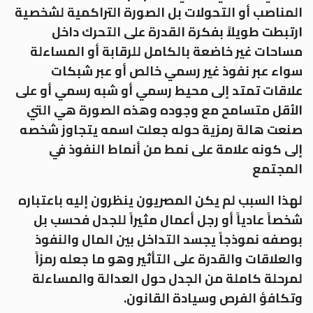
المناصب أو التحولات بل الصورة التراكمية لشخصية
ارتبطت طويلاً بفكرة القدرة على التحرك داخل
مساحات غير خاضعة بالكامل للرقابة أو المساءلة
سواء عبر نفوذ غير رسمي خالص أو عبر شبكات
علاقات تمتد إلى محيط رسمي أو شبه رسمي أو على
الأقل متسامح مع وجوده وهذه الصورة هي التي
صنعت هالة رمزية حوله جعلت اسمه يتجاوز شخصه
إلى كونه علامة على نمط من أنماط النفوذ في
المجتمع
لهذا السبب لم يكن المصريون ينظرون إليه باعتباره
شخصاً عادياً أو رجل أعمال مثيراً للجدل فحسب بل
بوصفه نموذجاً يجسد التداخل بين المال والنفوذ
والعلاقات والقدرة على التأثير وهو ما جعله رمزاً
لمرحلة كاملة من الجدل حول العدالة والمساءلة
وتكافؤ الفرص وسيادة القانون.