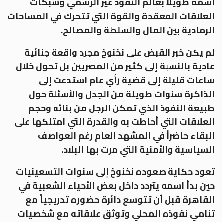
اسمه طويلاً بعالم النفوذ غير الرسمي وشبكات
العلاقات المعقدة والقوة التي تتحرك في المساحات
الرمادية بين المال والسلطة والمصالح.
لم يكن خبر القبض على نخنوخ مجرد واقعة جنائية
عادية بالنسبة إلى كثير من المصريين بل تحول خلال
ساعات قليلة إلى قضية رأي عام استدعت إلى
الذاكرة سنوات طويلة من الجدل والأسئلة حول
طبيعة النفوذ الذي تمكن الرجل من بنائه وحجم
العلاقات التي أحاطت به والقدرة التي امتلكها على
البقاء حاضراً في المشهد العام رغم العواصف
السياسية والأمنية التي مرت بها البلاد.
تعود حكاية صعوده نخنوخ إلى سنوات التسعينيات
حين بدأ اسمه يتردد داخل بعض الأحياء الشعبية في
القاهرة قبل أن تتوسع دائرة حضوره تدريجياً مع
تنامي نفوذه المحلي وتوثق علاقاته مع شخصيات