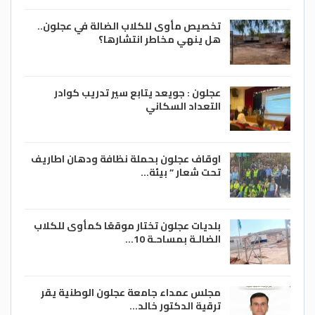
تخصيص مأوى للكلاب الضالة في عجلون..
هل ينهي مخاطر انتشارها؟
عجلون : جويعد يتابع سير تدريب كوادر
التعداد السكاني
اوقاف عجلون بحملة نظافة ودهان اطاريف
تحت شعار ” بيئة…
بلديات عجلون تختار موقعًا كمأوى للكلاب
الضالـة بمساحـة 10…
مجلس عمداء جامعة عجلون الوطنية يقر
ترقية الدكتور خالد…