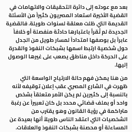
بعد مع عودته إلى دائرة التحقيقات والاتهامات في
القضية الأخيرة استعاد المصريون كثيراً من الأسئلة
القديمة التي ظلت معلقة لسنوات طويلة. فالقضية
الجديدة لم تُقرأ باعتبارها حادثة منفصلة أو خلافاً
عابراً بل بوصفها امتداداً لمسار طويل من الجدل
حول شخصية ارتبط اسمها بشبكات النفوذ والقدرة
على الحركة داخل مناطق يصعب على غيرها الوصول
إليها.
من هنا يمكن فهم حالة الارتياح الواسعة التي
ظهرت في الشارع المصري عقب إعلان توقيفه لأنه
بالنسبة إلى كثيرين لم يكن الأمر متعلقاً بشخص
واحد أو بملف قضائي محدد بل كان تعبيراً عن رغبة
متراكمة في رؤية القانون وهو يقترب من
الشخصيات التي اعتقد الناس طويلاً أنها بعيدة عن
المساءلة أو محصنة بشبكات النفوذ والعلاقات.