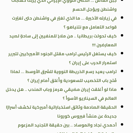
جبل الفأس … الحصن النووي الإيراني الذي يُربك حسابات
واشنطن ويؤجل الحسم
في زيارته الأخيرة … ما الذي تغيّر في واشنطن حتى تغيّرت
قواعد التعامل مع نتنياهو ؟
كيف تحولت بريطانيا .. من ملاذٍ للمنفيين إلى ساحةٍ لصيد
المعارضين !!!
كيف يستغل الرئيس ترامب مقتل الجنود الأميركيين لتبرير
استمرار الحرب على إيران ؟
ترامب يعيد رسم الخريطة النووية للشرق الأوسط … لماذا
فُتح باب التخصيب للسعودية وأُغلق أمام إيران ؟
ماذا لو أغلقت إيران مضيقي هرمز وباب المندب .. هل يدخل
العالم في السيناريو الأسوأ ؟
الحقيقة الصادمة وثائق استخباراتية أميركية تكشف أسرارًا
جديدة عن منشأ فيروس كورونا
أحمدي نجاد والموساد .. بين حقيقة التجنيد المزعوم