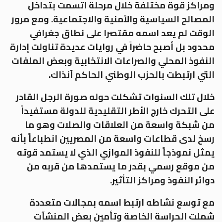
ومراكز قوة مختلفة خلال مرحلة اتسمت بتداخل
المصالح السياسية والأمنية والاجتماعية. ومع مرور
الوقت لم يعد اسمه مقتصراً على نطاق جغرافي
محدود بل أصبح حاضراً في روايات عديدة تناولت إدارة
النفوذ المحلي والصراعات الانتخابية وبعض الملفات
التي ارتبطت بالحزب الوطني الحاكم آنذاك.
خلال تلك السنوات تشكلت حوله صورة الرجل القادر
على التحرك خارج الأطر التقليدية للدولة مستفيداً
من شبكة واسعة من العلاقات والصلات وهو ما
رسخ لدى قطاعات واسعة من المصريين انطباعاً بأنه
يمثل نموذجاً للنفوذ الموازي الذي لا يستمد قوته
من موقع رسمي بقدر ما يستمدها من قربه من
دوائر النفوذ ومراكز التأثير.
مع توسع نشاطه ارتبط اسمه بمجالات متعددة
شملت الحراسة الخاصة وتأمين بعض المنشآت