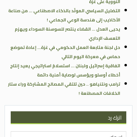
النووية على غزة
التضليل السياسي المولّد بالذكاء الاصطناعي … من صناعة
الأكاذيب إلى هندسة الوعي الجماعي !
يحيى العدل … القضاء ينتصر للسوسنة السوداء ويهزم
التعسف الإداري
حل لجنة متابعة العمل الحكومي في غزة… إعادة تموضع
حماس في معركة اليوم التالي
اتفاقية إسرائيل ولبنان … استسلامٌ استراتيجي يعيد إنتاج
أخطاء أوسلو ويؤسس لوصاية أمنية دائمة
ترامب ونتنياهو .. حين تلتقي المصالح المشتركة وراء ستار
الخلافات المصطنعة !
اترك رد