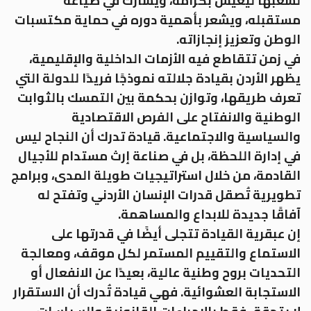
لشعبها ليعيش بكرامة، ويشارك في صياغة
مستقبله، ويشعر بأهمية دوره في حماية مكتسبات
الوطن وتعزيز إنجازاته.
في زمن تتقاطع فيه الأزمات الداخلية والإقليمية،
يظهر الأردن بقيادة جلالته نموذجًا فريدًا للدولة التي
تعرف طريقها، وتوازن بحكمة بين التمسك بالثوابت
الوطنية والانفتاح على الفرص الاقتصادية
والسياسية والاجتماعية. قيادة تدرك أن النجاح ليس
في إدارة اللحظة، بل في صناعة إرث مستدام للأجيال
القادمة، من خلال استراتيجيات طويلة المدى، وبرامج
تطويرية تُصقل قدرات الإنسان الأردني وتفتح له
آفاقًا جديدة للابداع والمساهمة.
إن عبقرية القيادة تتجلى أيضًا في قدرتها على
الاستماع والتقييم المستمر لكل موقف، ومعالجة
التحديات بروح وطنية عالية، بعيدًا عن الانفعال أو
الاستجابة العشوائية. فهي قيادة تُدرك أن الاستقرار