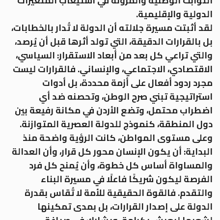
الثوابت الوطنية والمرونة في استيعاب المتغيرات
الدولية والإقليمية.
لقد أثبتت مسيرة جلالته أن الدولة لا تُدار بالخطابات،
بل بالقرارات الدقيقة، التي تولد أثرها قبل أن يُرصد،
والتي تراعي كل بعد من أبعاد الاستقرار: السياسي،
الاقتصادي، الاجتماعي، والإنساني. فالقرارات ليست
مجرد ردود أفعال على أزمة محددة، بل أدوات
استراتيجية تبني صرح الوطن، وتحصنه ضد أي
اضطراب محتمل، وتضع الأردن في مكانة رفيعة بين
دول المنطقة، كنموذج للدولة العصرية المتوازنة.
وعلى مستوى المواطن، كانت الرؤية واضحة منذ
البداية: أن يكون الإنسان محور كل قرار، وأن العدالة
والمساواة أساس كل خطوة، وأن يُمنح كل فرد
الفرصة ليكون شريكًا فاعلًا في مسيرة البناء
والتقدم. فالقوة الحقيقية للأمة لا تُقاس بقدرة
الدولة على إصدار القرارات، بل بمدى تمكينها