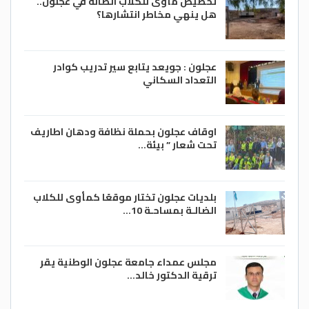
تخصيص مأوى للكلاب الضالة في عجلون..
هل ينهي مخاطر انتشارها؟
عجلون : جويعد يتابع سير تدريب كوادر
التعداد السكاني
اوقاف عجلون بحملة نظافة ودهان اطاريف
تحت شعار ” بيئة…
بلديات عجلون تختار موقعًا كمأوى للكلاب
الضالـة بمساحـة 10…
مجلس عمداء جامعة عجلون الوطنية يقر
ترقية الدكتور خالد…