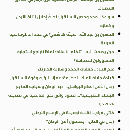
الانضباط
سواعدُ المجدِ وحصنُ الاستقرار: تحيةُ إجلالٍ لِبُناةِ الأردن
وحُماتِه
الحسين بن عبد الله.. سيفٌ هاشميٌّ في غمد الدبلوماسية
العربية
حين يصمت الرد… تتكلم الأسئلة: لماذا تتراجع استجابة
المسؤولين للصحافة؟
علم البلاد.. خفقات المجد وسارية الكبرياء
قيادة جلالة الملك الحكيمة: عمق الرؤية وقوة الاستقرار
رجال الأمن العام البواسل… درع الوطن وسياجه المنيع
البلقاء التطبيقية”… صعود واثق نحو العالمية في تصنيف
QS 2026
كاثي فراج… نقلــة نوعيــة في الإعلام الأردني
رجال في الظل… يصنعون أمن الوطن”
تدريس المواد الجامعية المكثفة… المرونة المطلوبة أم