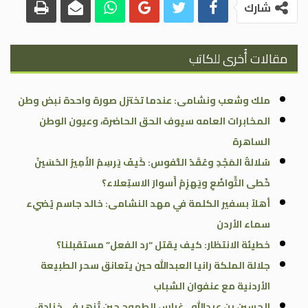
شارك
مقالات أُخرى للكاتب
ملك وشعب ونشامى: عندما تختزل صورة واحدة نبض وطن
المخابرات العامه سيوف الحق الحاضرة، وعيون الوطن
الساهرة
سُلالةُ المَجْدِ وعُقَدُ النُّفوس: كَيفَ يَرسِمُ الأَمِيرُ الحُسَينُ
خُطى التَّواضُعِ ويَهزِمُ أَسوارَ الاستِعلاء؟
أهلاً بسفير الكلمة في مهد النشامى: خالد جاسم يُضيء
سماء الأردن
خطيئة الانتظار: كيف يقتل “رد الفعل” مستقبلنا؟
جلالة الملكة رانيا العبدالله حين يتعانق سحر الطبيعة
الأردنية مع عنفوان الشباب
الحسين بن عبدالله.. غراس الطموح حين تُزهر في خنادق