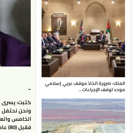
الملك: ضرورة اتخاذ موقف عربي إسلامي
–
موحد لوقف الإجراءات…
كتبت: يسرى اب
الخامس والعش
فقبل 