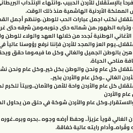
رحاً بالإستقلال للأردن الحبيب ،وانتهاء الإنتداب البريطان
 المملكة الأردنية الهاشمية منذ ذلك الوقت.
تقلال نكتب اجمل عبارات الحب للوطن ،وننظم أجمل القصائ
ضه وترابه الطهور ،من شماله حتى جنوبه،ومن شرقه حتى غ
الأغاني الوطنية نُجدد من خلالها العهد والولاء للوطن ول
قلال..يوم العز والمجد للأردن فإننا نرفع رؤوسنا عالياً ف
هين بالوطن الجميل والغالي وكل ما فيه،وما حقق ويح
فة مناحي الحياة.
تقلال كل عام ونحن والوطن بكل خير..وكل عام ونحن نش
دن الغالي ..وكل عام والأردن بخير..
قلال كل عام والأردن واحة للأمن والأمان..وبيتاً للكرم 
عام والأردن
والاستقرار..وكل عام والأردن شوكة في حلق من يحاول ا
ن الغالي قوياً عزيزاً.. وحفظ أرضه وجوه ..بحره وبره..غوره
 وقُراه..وأدام رايته عالية خفاقة.