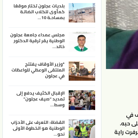
بلديات عجلون تختار موقعًا
كمأوى للكلاب الضالـة
بمساحـة 10…
مجلس عمداء جامعة عجلون
الوطنية يقر ترقية الدكتور
خالد…
*وزير الأوقاف يفتتح
الملتقى الوعظي للواعظات
في عجلون
الإقبال الكثيف يدفع إلى
تمديد “صيف عجلون”
وسط…
صادف في
القضاة: التعرف على الأحزاب
ى حبه.
الوطنية هو الخطوة الأولى
فرفرت راية
نحو…