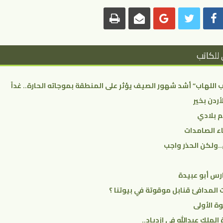
 للكاتب
اللهاب” أشد شهور الصيف يؤثر على المنطقة بموجاته الحارة.. غداً
أردن بخير
م بلادي
ء الصامدات
.ولكن الحذر واجب
رس أبو عبيدة
المدافئ قنابل موقوتة في بيوتنا ؟
ة الأولى
الملك عبدالله في ازدياد..