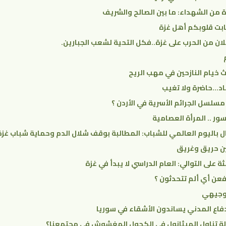
 من الشهداء: ما بين الصالح والشريف
ابت قلوبكم أهل غزة
ان من الحرب على غزة..فكل التحية لشعب الجبارين.
لث خيام النازحين في مهب الريح
ُباد…حاضرة ولا تغيب
لسل الجرائم الأسرية في الأردن ؟
ور .. المرأة العصامية
ل باليوم العالمي للشباب: المطالبة بوقف شلال الدم وحماية شباب غزة
ثة على التوالي: العام الدراسي لا يبدأ في غزة
عن أي ألم تتحدثون ؟
توجيهي
فاع المدني يساندون الأشقاء في سوريا
لة تناول الميثانول في الكحول المغشوش في مجتمعنا؟