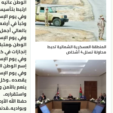
الوطن عاليه ف
ارتبط بتأسيس
وفي يوم الإس
وحُباً في أر
بالعالي أجمل 
وفي يوم الإست
الوطن ،ومتبا
المنطقة العسكرية الشمالية تحبط
إنجازات في كا
محاولة تسلل 4 أشخاص
وفي يوم الإس
إسم الوطن الأر
وفي يوم الإست
يقصده ..وكل 
ينعم بالأمن 
واستقراره..
حفظ الله الأرد
وبواديه..مُدنه