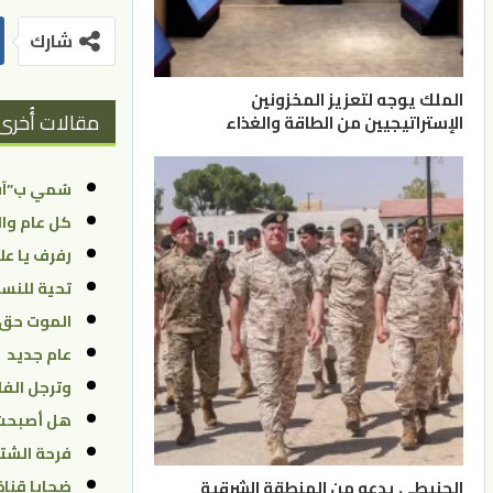
شارك
الملك يوجه لتعزيز المخزونين
مقالات أُخرى
الإستراتيجيين من الطاقة والغذاء
سُمي ب”آب 
كل عام وال
رفرف يا عل
تحية للنسا
الموت حق.
عام جديد
وترجل الفا
هل أصبحت 
فرحة الشتو
الحنيطي يدعو من المنطقة الشرقية
ضحايا قناة 