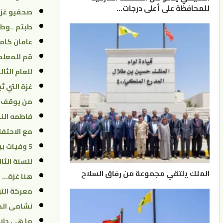
للمحافظة على أعلى درجات…
صحفيو غزة
طبتم ..وط
عامان كامل
قم للمعلم
للعام الثا
غزة التي ت
من يوقف مس
فاطمه النس
مع الاحتفا
5 وفيات بين حريق وغريق
للسنة الثال
الملك يلتقي مجموعة من رفاق السلاح
هنا غزة… ف
معركة ال
نشامى الد
ما هي دلا