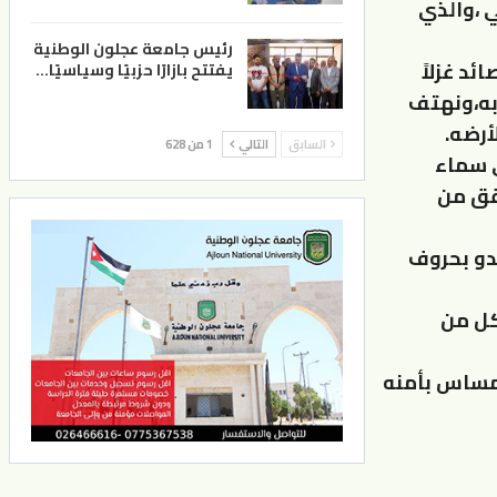
ي ،والذي
رئيس جامعة عجلون الوطنية
د غزلاً
يفتتح بازارًا حزبيًا وسياسيًا…
ربه،ونهتف
أرضه.
السابق
التالي
1 من 628
ي سماء
قق من
دو بحروف
لكل من
لمساس بأمنه