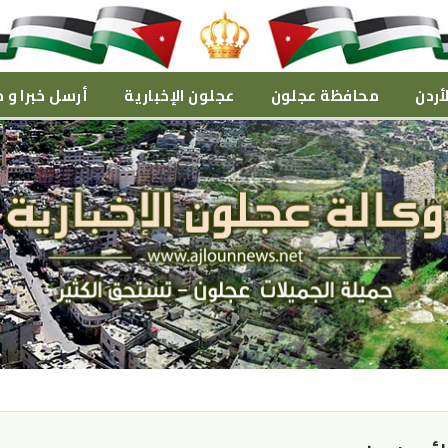
أردن
محافظة عجلون
عجلون الإخبارية
أرسل خبرا و م