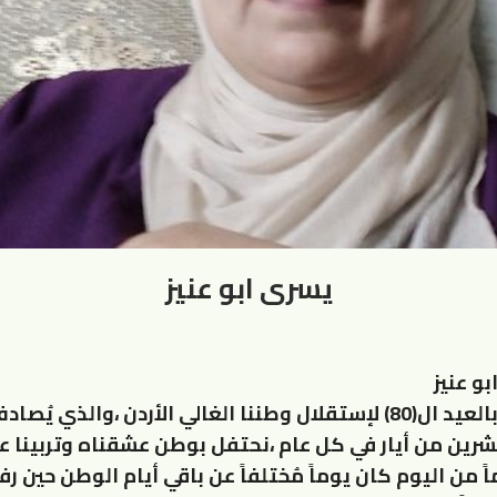
يسرى ابو عنيز
و عنيز
ونحن نحتفل بالعيد ال(80) لإستقلال وطننا الغالي الأردن ،والذي يُ
رين من أيار في كل عام ،نحتفل بوطن عشقناه وتربينا عل
(80) عاماً من اليوم كان يوماً مُختلفاً عن باقي أيام الوطن حين ر