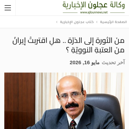
الصفحة الرئيسية
كتاب عجلون الإخبارية
منَ الثورةِ إلى الذرّةِ .. هلِ اقتربتْ إيرانُ
منَ العتبةِ النوويّةِ ؟
آخر تحديث
مايو 16, 2026