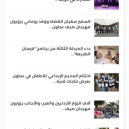
السفير سفيان القضاه ووفد روماني يزورون
مهرجان صيف عجلون…
بدء المرحلة الثالثة من برنامج “فرسان
الطبيعة”…
اختتام المخيم الإبداعي للأطفال في عجلون
بعرض نتاجات فنية…
آلاف الزوار الأردنيين والعرب والأجانب يزورون
مهرجان صيف…