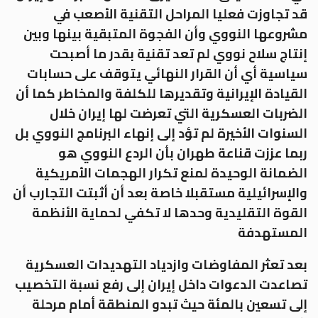
قد تجاوزت فعليا المراحل التقنية الأصعب في
مشروعها النووي وأن الفجوة المتبقية بينها وبين
إنتاج سلاح نووي لم تعد تقنية بقدر ما أصبحت
سياسية أي أن القرار النهائي يتوقف على حسابات
القيادة الإيرانية وتقديرها للكلفة والمخاطر كما أن
الضربات العسكرية التي تعرضت لها إيران خلال
السنوات الأخيرة لم تؤد إلى إنهاء البرنامج النووي بل
ربما عززت قناعة طهران بأن الردع النووي هو
الضمانة الوحيدة لمنع تكرار الهجمات الأمريكية
والإسرائيلية مستقبلا خاصة بعد أن أثبتت التجارب أن
القوة التقليدية وحدها لا تكفي لحماية الأنظمة
المستهدفة
بعد تعثر المفاوضات وازدياد التهديدات العسكرية
تصاعدت الدعوات داخل إيران إلى رفع نسبة التخصيب
إلى تسعين بالمئة حيث تبدو المنطقة أمام مرحلة