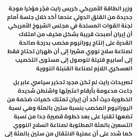
وزير الطاقة الأمريكي كريس رايت فجّر مؤخرا موجة
جديدة من القلق الدولي عندما أكد خلال جلسة أمام
لجنة القوات المسلحة في مجلس الشيوخ الأمريكي
أن إيران أصبحت قريبة بشكل مخيف من امتلاك
القدرة على إنتاج يورانيوم مخصب بدرجة صالحة
لصناعة سلاح نووي مشيرا إلى أن طهران تحتاج فقط
إلى أسابيع قليلة للوصول إلى مستوى التخصيب
العسكري اللازم لصناعة القنبلة النووية
تصريحات رايت لم تكن مجرد تحذير سياسي عابر بل
جاءت مدعومة بأرقام اعتبرتها واشنطن شديدة
الخطورة حيث أكد أن إيران تمتلك كميات ضخمة من
اليورانيوم المخصب بنسبة ستين بالمئة وهي نسبة
تضعها تقنيا على بعد خطوة قصيرة جدا من نسبة
التسعين بالمئة المطلوبة لصناعة السلاح النووي
كما شدد على أن عملية الانتقال من ستين بالمئة إلى