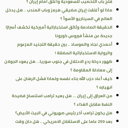
فُتح باب التخصيب للسعودية وأُغلق أمام إيران ؟
ماذا لو أغلقت إيران مضيقي هرمز وباب المندب .. هل يدخل
العالم في السيناريو الأسوأ ؟
الحقيقة الصادمة وثائق استخباراتية أميركية تكشف أسرارًا
جديدة عن منشأ فيروس كورونا
أحمدي نجاد والموساد .. بين حقيقة التجنيد المزعوم
والرواية الاستخباراتية المضللة !
ظهور حركة ردع الاحتلال في جنوب سوريا… هل يعود الجولان
إلى معادلة المقاومة ؟
كيف أعاد حزب الله بناء نفسه ولماذا فشل الرهان على
انهياره ؟
من العراق إلى إيران … هل يعيد ترامب استنساخ فضيحة
النفط مقابل الغذاء ؟
هل يكون ترامب آخر رئيس صهيوني في البيت الأبيض؟
بعد 250 عاما على الاستقلال الامريكي .. هل حان وقت