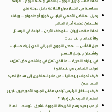
لماذا صمت جبريل الرجوب بالأمس وتكلّم اليوم . . قراءة
سياسية في انفجار صراع الخلافة داخل حركة فتح
رحيل المناضل الأممي الياباني كوزو أوكاموتو … وبقاء
فلسطين قضية أحرار العالم
لماذا صعّدت إيران استهداف الأردن .. قراءة في الرسائل
والأهداف والتداعيات
جبل الفأس … الحصن النووي الإيراني الذي يُربك حسابات
واشنطن ويؤجل الحسم
في زيارته الأخيرة … ما الذي تغيّر في واشنطن حتى تغيّرت
قواعد التعامل مع نتنياهو ؟
كيف تحولت بريطانيا .. من ملاذٍ للمنفيين إلى ساحةٍ لصيد
المعارضين !!!
كيف يستغل الرئيس ترامب مقتل الجنود الأميركيين لتبرير
استمرار الحرب على إيران ؟
ترامب يعيد رسم الخريطة النووية للشرق الأوسط … لماذا