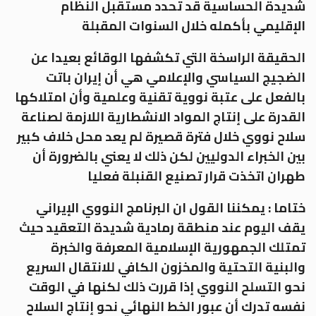
شديدة الحساسية قد تحدد مستقبل النظام
الإقليمي بأكمله خلال السنوات المقبلة
الحقيقة الراسخة التي تكشفها الوقائع بعيدا عن
الضجيج السياسي والإعلامي هي أن إيران باتت
بالفعل على عتبة نووية تقنية وعلمية وأن امتلاكها
القدرة على إنتاج المواد الانشطارية اللازمة لصناعة
سلاح نووي خلال فترة قصيرة لم يعد محل خلاف كبير
بين الخبراء الدوليين لكن ذلك لا يعني بالضرورة أن
طهران اتخذت قرار تصنيع القنبلة فعليا
ختاما : يمكننا القول ان البرنامج النووي الإيراني
يقف اليوم عند منطقة رمادية شديدة التعقيد حيث
تمتلك الجمهورية الإسلامية المعرفة والخبرة
والبنية التحتية والمخزون الكافي للانتقال السريع
نحو التسلح النووي إذا قررت ذلك لكنها في الوقت
نفسه تدرك أن عبور الخط النهائي نحو إنتاج السلاح