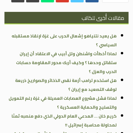
مقالات أُخرى للكاتب
هل يعيد نتنياهو إشعال الحرب على غزة لإنقاذ مستقبله
السياسي ؟
لماذا أخطأت واشنطن وتل أبيب في الاعتقاد أن إيران
ستقاتل وحدها ؟ وكيف أربك محور المقاومة حسابات
الحرب والعزل ؟
هل استخدم ترامب أزمة نقص الذخائر والصواريخ ذريعة
لوقف التصعيد مع إيران ؟
لماذا فشل مشروع العصابات العميلة في غزة رغم التمويل
والتسليح والحماية العسكرية ؟
كريم خان … المدعي العام الدولي الذي دفع منصبه ثمنًا
لمحاولة محاسبة إسرائيل !!