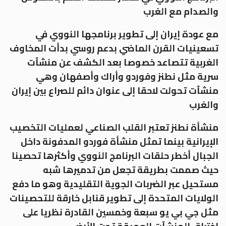
والصدام مع الغرب
مع عودة إيران إلى تطوير برنامجها النووي في
تسعينيات القرن الماضي بدعم روسي بدأت المخاوف
الغربية تتصاعد خصوصا بعد الكشف عن منشآت
سرية مثل نطنز وفوردو وأراك وأصفهان وهي
منشآت تحولت لاحقا إلى عنوان دائم للصراع بين إيران
والغرب
منشأة نطنز تعتبر القلب الصناعي لعمليات التخصيب
الإيرانية بينما تمثل منشأة فوردو المدفونة داخل
الجبال أخطر حلقات البرنامج النووي وأكثرها تحصينا
حيث صممت بطريقة تجعل من تدميرها شبه
مستحيل عبر الضربات الجوية التقليدية وهو ما دفع
الولايات المتحدة إلى تطوير قنابل خارقة للتحصينات
مثل جي بي يو سبعة وخمسين القادرة نظريا على