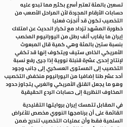
تسعين بالمئة تعتبر أسرع بكثير مما تبدو عليه
حسابات الأرقام المجردة لأن المراحل الأصعب من
التخصيب تكون قد أُنجزت فعليا
خطورة المشهد تزداد مع تكرار الحديث عن امتلاك
إيران ما يقارب ألف رطل من اليورانيوم المخصب
بنسبة ستين بالمئة وهي كمية قال المبعوث
الأمريكي الخاص ستيف ويتكوف إنها قد تكفي
لإنتاج إحدى عشرة قنبلة نووية إذا جرى رفع نسبة
التخصيب إلى المستوى العسكري إلى جانب وجود
أحد عشر طنا إضافيا من اليورانيوم منخفض التخصيب
وهو ما يجعل القلق الأمريكي والغربي يتجاوز حدود
المخاوف النظرية إلى حسابات الردع الحقيقية
في المقابل تتمسك إيران بروايتها التقليدية
القائمة على أن برنامجها النووي مخصص للأغراض
السلمية فقط وأن عمليات التخصيب تندرج ضمن