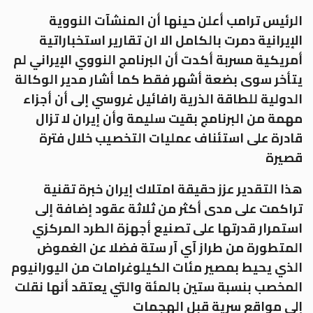
الرئيس ترامب أعلن حينها أن المنشآت النووية
الإيرانية دمرت بالكامل الا ان تقارير استخباراتية
أمريكية مسربة أكدت أن البرنامج النووي الإيراني لم
يتأخر سوى بضعة أشهر فقط كما أشار مدير الوكالة
الدولية للطاقة الذرية رافائيل غروسي إلى أن أجزاء
مهمة من البرنامج بقيت سليمة وأن إيران لا تزال
قادرة على استئناف عمليات التخصيب خلال فترة
قصيرة
هذا التقدير عزز حقيقة امتلاك إيران خبرة تقنية
تراكمت على مدى أكثر من ثلاثة عقود إضافة إلى
استمرار قدرتها على تصنيع أجهزة الطرد المركزي
المتطورة من طراز آي آر ستة فضلا عن الغموض
الذي يحيط بمصير مئات الكيلوغرامات من اليورانيوم
المخصب بنسبة ستين بالمئة والتي يعتقد أنها نقلت
إلى مواقع سرية قبل الهجمات