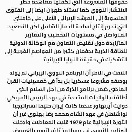
حقوقها المشروعة التي تكفلها معاهدة حظر
الانتشار النووي كما تستند طهران ايضا إلى الفتوى
المنسوبة إلى المرشد الإيراني الأعلى علي خامنئي
التي تحرم إنتاج أسلحة الدمار الشامل لكن التصعيد
المتواصل في مستويات التخصيب والتقارير
المتزايدة حول تقليص التعاون مع الوكالة الدولية
للطاقة الذرية يدفعان كثيرا من العواصم الغربية إلى
التشكيك في حقيقة النوايا الإيرانية
اللافت في الامر أن البرنامج النووي الإيراني لم يولد
بوصفه مشروعا عسكريا بل بدأ في خمسينيات القرن
الماضي ضمن برنامج الذرة من أجل السلام الذي
أطلقته الولايات المتحدة في عهد الرئيس الأمريكي
دوايت أيزنهاور عندما كانت إيران حليفا استراتيجيا
لواشنطن في عهد الشاه محمد رضا بهلوي غير أن
الثورة الإيرانية عام 1979 قلبت المعادلات وأدخلت
البرنامج النووي في مسار مختلف اتسم بالغموض