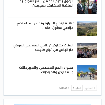
الزغول يكرم عدد من الأسر العجلونية
المنتجة المشاركة بمهرجان…
ثنائية ارتفاع الحرارة ونقص المياه تضع
مزارعي عجلون أمام…
المئات يشاركون بالحج المسيحي لموقع
مار الياس من اتباع كنيسة…
عجلون : الحج المسيحي والمهرحانات
والمعارض والمبادرات…
السابق
التالي
1 من 630