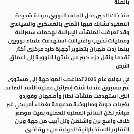
بالمئة
منذ ذلك الحين دخل الملف النووي مرحلة شديدة
التعقيد تشابك فيها الأمني بالعسكري والسياسي
وقد تعرضت المنشآت الإيرانية لهجمات سيبرانية
وعمليات تخريب واغتيالات استهدفت علماء نوويين
بينما ردت طهران بتطوير أجهزة طرد مركزي أكثر
تقدما ونقل جزء كبير من بنيتها النووية إلى أعماق
الأرض
في يونيو عام 2025 تصاعدت المواجهة إلى مستوى
غير مسبوق عندما شنت إسرائيل عملية الأسد الصاعد
التي استهدفت منشآت نطنز وأصفهان وفوردو
بضربات جوية وصاروخية مدعومة بغطاء أمريكي غير
مباشر لكن النتائج الفعلية للعملية بقيت موضع
خلاف واسع بين واشنطن وتل أبيب من جهة وبين
التقارير الاستخباراتية الدولية من جهة أخرى