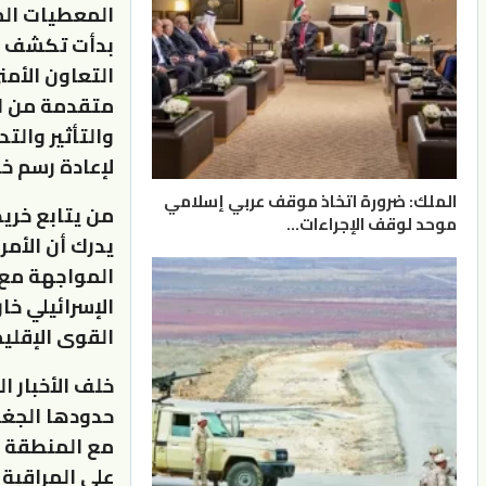
المعطيات المت
بدأت تكشف عن
التعاون الأم
متقدمة من الم
والتأثير وال
لإعادة رسم خ
الملك: ضرورة اتخاذ موقف عربي إسلامي
من يتابع خريط
موحد لوقف الإجراءات…
يدرك أن الأمر
المواجهة مع 
الإسرائيلي خا
القوى الإقلي
خلف الأخبار ا
حدودها الجغر
مع المنطقة ب
على المراقبة 