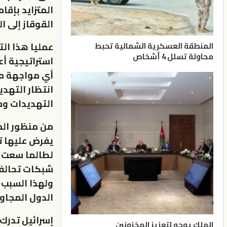
المتزايد بإق
القوقاز إلى ا
عمليا هذا ال
المنطقة العسكرية الشمالية تحبط
محاولة تسلل 4 أشخاص
استراتيجية أ
أي مواجهة مست
انتظار التهد
التهديدات ومر
من منظور المؤ
يفرض عليها ت
لطالما سعت ا
شبكات تحالفا
ولهذا السبب ل
الدول المجاور
إسرائيل تدرك 
الملك يوجه لتعزيز المخزونين