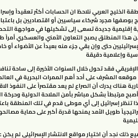
طقة الخليج العربي نلاحظ ان الحسابات أكثر تعقيداً وإسرائ
ج بوصفها مجرد شركاء سياسيين أو اقتصاديين بل باعتبار
 إقليمية جديدة تسعى إلى تشكيلها في مواجهة التحد
 هذا المنطلق يصبح التعاون الأمني والعسكري أمراً طبي
لإسرائيليين حتى وإن بقي جزء منه بعيداً عن الأضواء أو خاض
ية وإعلامية دقيقة
الإفريقي فقد تحول خلال السنوات الأخيرة إلى ساحة تنا
وقعه المشرف على أحد أهم الممرات البحرية في العالم
رية هناك يدرك أن الصراع لم يعد مقتصراً على النفوذ الا
صبح مرتبطاً بشكل مباشر بأمن الملاحة الدولية وحركة ال
ا تنظر إسرائيل إلى أي موطئ قدم في تلك المنطقة باعت
راتيجياً طويل الأمد يمنحها قدرة أكبر على حماية مصالحه
ليمية
ع ذلك نجد أن اختيار مواقع الانتشار الإسرائيلي لم يكن ع