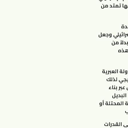
ها تمتد من
دة
رائيلي وجعل
لاً من
هذه
لة العبرية
يجي لذلك
بر بناء
البديل
 المحتلة أو
ب
لى القدرات