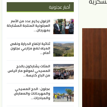
عسكرية
أخبار عجلونية
الزغول يكرم عدد من الأسر
العجلونية المنتجة المشاركة
بمهرجان…
ثنائية ارتفاع الحرارة ونقص
المياه تضع مزارعي عجلون
أمام…
المئات يشاركون بالحج
المسيحي لموقع مار الياس
من اتباع كنيسة…
عجلون : الحج المسيحي
والمهرحانات والمعارض
والمبادرات…