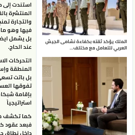
استندت إلى ح
المنتشرة بالق
والتجارة تمنح
فيها وهو ما 
بل يشمل ايضا
الملك يؤكد ثقته بكفاءة نشامى الجيش
عند الحاج.
العربي للتعامل مع مختلف…
التحركات الا
المنطقة وإسرا
بل باتت تسعى
تفوقها العسك
بإقامة شبكات
استراتيجياً
كما تكشف هذ
فبعد عقود كا
داخل نطاق جغ