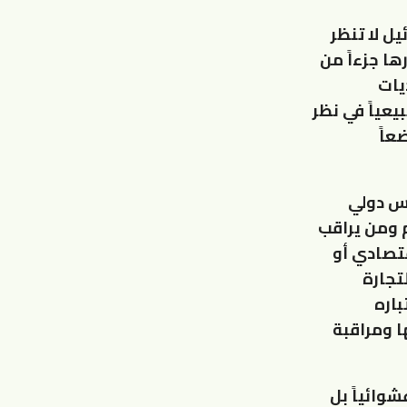
يل لا تنظر
ها جزءاً من
يات
عياً في نظر
عاً
فس دولي
 ومن يراقب
قتصادي أو
تجارة
باره
ا ومراقبة
شوائياً بل