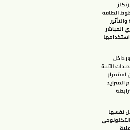
تكاز
خطوط الطاقة
والتأثير
ي المباشر
استخدامها
ر داخل
يدات الآنية
 استمرار
 المتزايد
رابطة
ل نفسها
التكنولوجي
نية