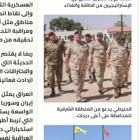
العسكرية الت
الإستراتيجيين من الطاقة والغذاء
وإلى نقاط انط
مناطق مثل أذر
ومراقبة التح
تحقيقه من م
ربما لا يقتصر
الحديثة التي 
والاختراقات ا
ازدادت فعالي
العراق يمثل 
إيران وسوريا
الحنيطي يدعو من المنطقة الشرقية
الواسعة يستط
للمحافظة على أعلى درجات…
التي تربط أط
استخباراتي دا
العراقية نفس