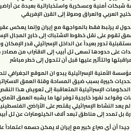
امة شبكات أمنية وعسكرية واستخباراتية بعيدة عن أراضي
لخليج العربي والعراق وصولاً إلى القرن الإفريقي
تحول لا يرتبط فقط بالمواجهة مع إيران وإنما يعكس عقي
عمق تقوم على نقل خطوط الاشتباك إلى خارج المجال الإس
قبلية تدور بعيداً عن الداخل الإسرائيلي قدر الإمكان وبد
يدات على حدودها تسعى تل أبيب إلى الاقتراب من مصادر 
اقبتها والتأثير عليها قبل أن تتحول إلى خطر مباشر
سسة الأمنية الإسرائيلية يبدو ان الموقع الجغرافي للدو
حديات كبيرة بسبب ضيق المساحة وقلة العمق الاسترات
لحكومات الإسرائيلية المتعاقبة إلى تعويض هذا النقص ع
ت وقواعد نفوذ خارجية توفر لها ما يشبه العمق الأمني 
م يعد النشاط الإسرائيلي يقتصر على الأراضي الفلسطينية
ة بل تمدد إلى مناطق تبعد آلاف الكيلومترات عن تل أبي
جيدا أن أي صراع كبير مع إيران لا يمكن حسمه اعتماداً ع