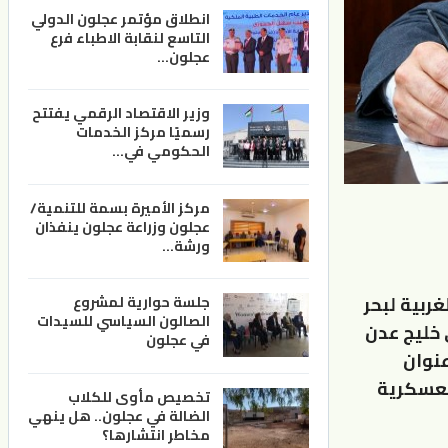
انطلاق مؤتمر عجلون الدولي
التاسع لنقابة الاطباء فرع
عجلون…
وزير الاقتصاد الرقمي يفتتح
رسميًا مركز الخدمات
الحكومي في…
مركز الأميرة بسمة للتنمية/
عجلون وزراعة عجلون ينفذان
ورشة…
ربية لبحر
جلسة حوارية لمشروع
الصالون السياسي للسيدات
 خليج عدن
في عجلون
عنوان
لعسكرية
تخصيص مأوى للكلاب
الضالة في عجلون.. هل ينهي
مخاطر انتشارها؟