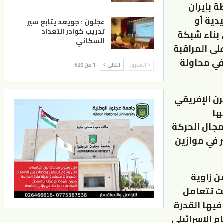
ة بإيران
دية أو
عجلون : جويعد يتابع سير
تدريب كوادر التعداد
 بناء شبكة
السكاني
لى المراقبة
في محاولة
السابق
التالي
1 من 629
رن الإفريقي
ها
مجال الحركة
ر في موازين
ن زاوية
تت تتعامل
يها القدرة
م الإسرائيلي