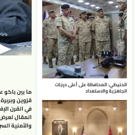
الحنيطي: المحافظة على أعلى درجات
الجاهزية والاستعداد
ما بين باكو ع
قزوين وبربرة 
في القرن الإف
المقال لعرض 
والأمنية الس