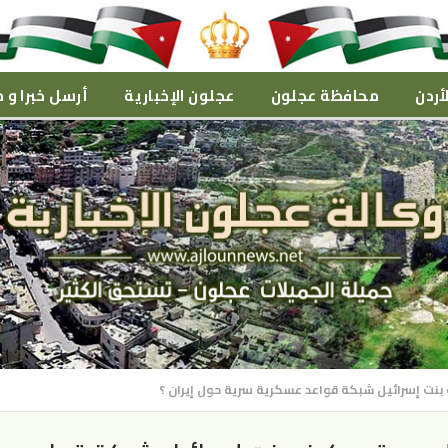
أردن
محافظة عجلون
عجلون الإخبارية
أرسل خبرا و م
 بنت إسرائيل شبكة قواعد عسكرية سرية حول إيران ؟