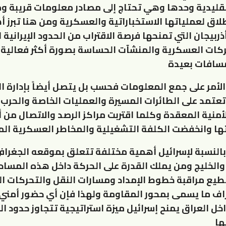
قليدية وحدها وهي تحتاج إلى مصادر معلومات قريبة 
لاق لعملياتها الاستخباراتية والعسكرية ومن هنا تبرز 
بيجان التي تمنحها فرصة الاقتراب من الحدود الإيرانية 
ركات العسكرية والمنشآت الحساسة بصورة أكثر فعالية
سافات بعيدة
 الأمر على جمع المعلومات فحسب بل يتصل أيضاً بإدارة ا
تعتمد على الطائرات المسيرة والعمليات الخاصة والحرب ا
لأمنية المعقدة وكلما اقتربت مراكز الرصد والاتصال من 
تها وانخفضت الكلفة التشغيلية والمخاطر العسكرية الم
بالنسبة لإسرائيل أهمية مختلفة تتعلق بموقعه الجغرافي
 والخليج ومن يملك القدرة على الحركة داخل هذه المساح
يع مراقبة خطوط الإمداد ومسارات النقل والتحركات ا
راف ما يسمى بمحور المقاومة ولهذا فإن أي حضور أمني 
خل العراق يمنح إسرائيل ميزة استراتيجية تتجاوز حدود ا
ها