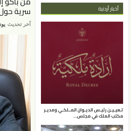
من باكو إ
أخبار أردنية
سرية حول إ
آخر تحديث
يونيو 
تـعيـيـن رئيـس الديـوان المــلكـي ومديـر
مكتب الملك في مجلس…