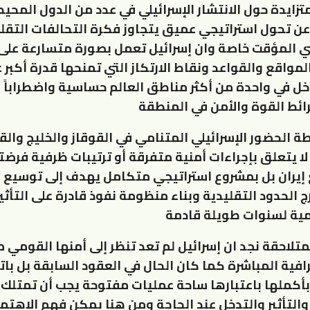
زايدة حول الانتشار الإسرائيلي في عدد من الدول المحيط
 تحول استراتيجي عميق يتجاوز فكرة التحالفات التقلي
ني المؤقت خاصة وان إسرائيل تعمل بصورة متسارعة على
واقع والقواعد ونقاط الارتكاز التي تمنحها قدرة أكبر ع
تدخل في واحدة من أكثر مناطق العالم حساسية واضطراباً 
رائط القوة والأمن في المنطقة
ة الحضور الإسرائيلي المتنامي في القوقاز والخليج والق
 لا يتعلق بإجراءات أمنية متفرقة أو ترتيبات ظرفية فرضت
إيران بل بمشروع استراتيجي متكامل يهدف إلى توسيع 
رج الحدود التقليدية وبناء منظومة نفوذ قادرة على التأثي
مية لسنوات طويلة قادمة
لمتلاحقة نجد ان إسرائيل لم تعد تنظر إلى أمنها القومي م
افية المباشرة كما كان الحال في العقود السابقة بل با
أكملها باعتبارها ساحة عمليات مفتوحة يجب أن تمتلك ف
والتأثير والتدخل عند الحاجة ومن هنا يمكن فهم الاهتما