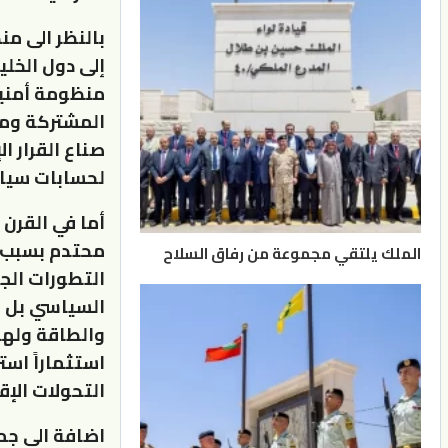
بالنظر الى من
إلى دول الخلي
منظومة أمنية
المشتركة ومن
صناع القرار ا
لحسابات سياس
أما في القرن 
محتدم بسبب م
الملك يلتقي مجموعة من رفاق السلاح
التطورات الجا
السياسي بل أ
والطاقة ولهذ
استثماراً است
التحولات الإق
اضافة الى جمي