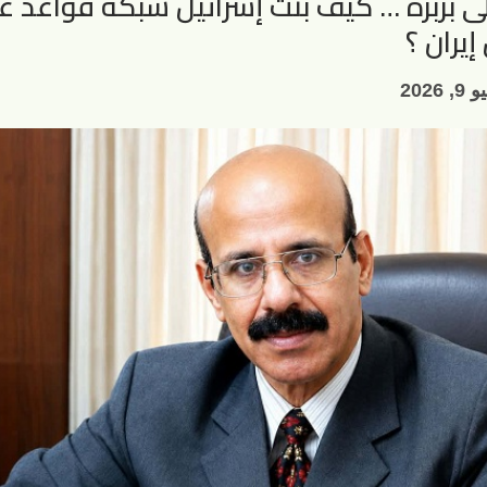
لى بربرة … كيف بنت إسرائيل شبكة قواعد 
يران ؟
9, 2026