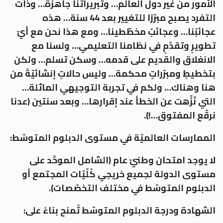
الأمور من غير دول العالم… وتبريراتُنا جاهزة… وذاتُ
التفرد يصبح مبرّرًا للتغيير بعد 44 سنة… هذه
عجائبُنا… وعجائبُ مخطّطينا… ومع هذا نحن مع أيّ
تطويرٍ وتقدّمٍ في نظامنا التعليمي… ولسنا مع
الانغلاق والقديم على قدمه… وسكن تسلم… ولكن
بتخطيطٍ ومبرّراتٍ محكمة… وليس حالاتٍ إنشائيّةً من
هنا وهناك… ولكم في تجربة التوجيهي الماثلة…
التي نُزِّهت عن الخطأ عند إقرارها… وبعد سنتين (عدنا
نرقّع المفتوق…!).
الممارسات العالميّة في مستوى الدبلوم المتوسّط:
لا يوجد امتحان وطنيّ عام (الشامل الموحَّد على
مستوى الدولة لجميع خريجي كُلّيّات المجتمع أو
الدبلوم المتوسّط في مختلف التخصّصات).
الشهادة ودرجة الدبلوم المتوسّط تُمنح بناءً على: