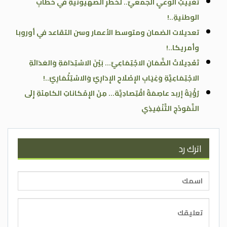
تغييبُ الوعيِ الجمعيِّ.. لخطرِ الصهيونيةِ في خطابِ
الوطنيةِ..!
تعديلات الضمان ومتوسط الأعمار وسن التقاعد في أوروبا
وأمريكا..!
تَعْدِيلَاتُ الضَّمَانِ الاجْتِمَاعِيِّ… بَيْنَ الاسْتِدَامَةِ وَالعَدَالَةِ
الاجْتِمَاعِيَّةِ وَغِيَابِ الإِصْلَاحِ الإِدَارِيِّ وَالاسْتِثْمَارِيِّ..!
رُؤْيَةُ إربد عاصِمَةً اقْتِصادِيَّة… مِنَ الإِمْكاناتِ الكامِنَةِ إِلَى
النَّمُوذَجِ التَّنْفِيذِي
اترك رد