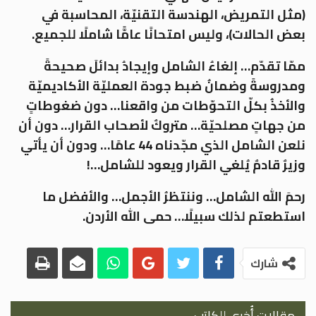
(مثل التمريض، الهندسة التقنيّة، المحاسبة في
بعض الحالات)، وليس امتحانًا عامًّا شاملًا للجميع.
ممّا تقدّم… إلغاءُ الشامل وإيجادُ بدائلَ صحيحةً
ومدروسةً وضمانُ ضبط جودة العمليّة الأكاديميّة
والأخذُ بكلّ التحوّطات من واقعنا… دون ضغوطاتٍ
من جهاتٍ مصلحيّة… متروكٌ لأصحاب القرار… دون أن
نلعن الشامل الذي مجّدناه 44 عامًا… ودون أن يأتي
وزيرٌ قادمٌ يُلغي القرار ويعود للشامل…!
رحمَ الله الشامل… وننتظرُ الأجمل… والأفضل ما
استطعتم لذلك سبيلًا… حمى الله الأردن.
شارك
مقالات أُخرى للكاتب