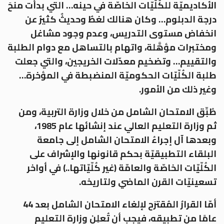
الأكاديميّة للكُلّيّات الخاصّة في حينه… التي بدأت منحَ
درجة الدبلوم… وكان هنالك لغطٌ وحديثٌ كثيرٌ عن
انخفاض مستوى التدريس، وعدم وجود مشاغل
ومختبرات مؤهَّلة، واتهام بالتساهل مع دوام الطلبة
والتقييم… وتضخيم معدّلات الخريجين، والتي جعلت
طلبة الكُلّيّات الحكوميّة المنضبطة في المؤخرة…
وغير ذلك من الأمور.
طُبِّق الامتحان الشامل من خلال وزارة التربية، ومن
ثم وزارة التعليم العالي عند إنشائها عام 1985،
وبعدها آل إجراءُ الامتحان الشامل إلى جامعة
البلقاء التطبيقيّة بحكم قانونها والإشراف على
الكُلّيّات الخاصّة والعامّة (غير كُلّيّاتها..) في أواخر
تسعينيّات القرن الماضي ولتاريخه.
أمّا القرارُ المُقترَح لإلغاء الامتحان الشامل بعد 44
عامًا من تطبيقه، فيجب أن تُعلِن وزارة التعليم