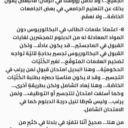
الجميع…! ولا ندفن رؤوسنا في الرمال؛ فالبعض يقول
بذلك عن التعليم الجامعي في بعض الجامعات
الخاصّة… ولا نعمّم.
8- اعتمادُ علامات الطالب في البكالوريوس دون
المواد المعادلة له من الدبلوم للمجسّرين لغايات
القبول في الماجستير… قد يكون عادلًا… ولكن
القبول في البكالوريوس تجسير بحاجةٍ لآليّة تواجه
تضخيم العلامات المتوقّع… لغير الكُلّيّات
الحكوميّة… وهنا البديل امتحان قبولٍ لمن يرغب في
التجسير… وقد لا يكون مناسبًا حصرُه بطلبة الكُلّيّات
الخاصّة… وهنا يُعاد الشامل ولكن بطريقةٍ أخرى…
وكما أسلفت امتحانٌ للتجسير أو التوظيف… ولمن
يرغب… وليس شرطًا لنيل درجة الدبلوم كما في
الامتحان الشامل.
من هنا… صحيحٌ أنّنا نتفرّد في بلدنا في كثيرٍ من