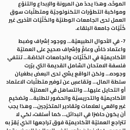
الموحَّد، وهذا يحدّ من المرونة والإبداع والتنوّع
ومواكبة التطوّرات التكنولوجيّة ومتطلّبات سوق
العمل لدى الجامعات الوطنيّة والكُلّيّات الأخرى غير
كُلّيّات جامعة البلقاء.
7- في الأحوال الطبيعيّة… ووجود إشراف وضبط
واعتماد خاصٍّ وعامٍّ وإشراف صحيح على العمليّة
الأكاديميّة في الكُلّيّات والجامعات الخاصّة… تنتفي
فلسفة الامتحان الشامل القديمة التي برّرت
وجوده… ولكن الواقع يشي لدى البعض بطغيان
سلطة المال… وتقاعسٍ عن توفير متطلّبات الاعتماد
أو التحايل عليها… والتساهل في العمليّة
الأكاديميّة والتدريسيّة والحضور للطلبة… وتضخيمٍ
غير واقعيّ لعلامات وتقادير المتخرّجين… وهذا يجب
أن يكون حاضرًا في البدائل… كما أسلفت، لكي لا
تتراجع العمليّة الأكاديميّة فوق تراجعها الذي يُقِرّ به