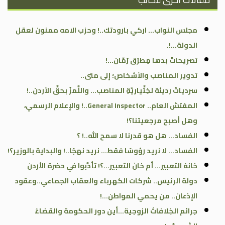
مجلس النواب… اركي بارودتك..! وحزب الامه ممنون لعقل
الدولة…!.
تصريحاتٌ بدها مِطرَق رُمّان…!
تدوير المناصب والأشخاص؛ إلى متى..
سردياتُ رديئة لخِتِّياريَّةِ المناصب… واللَّمزُ بحقِّ الأردن..!
المفتش العام.. General Inspector..! والإعلام الرسمي،
وهل أصبح مرجعيتنا؟!
الفساد… هل هو قدرنا لا سمح الله..! ؟
الفساد… لا نريد رؤوسًا فقط… نريد نهجًا..! والبداية بالوزير؟!
خانهُ التعبير… أم خانَ التعبير…؟! تأدَّبوا في حضرةِ الأردن
دولة الرئيس.. شركات الكهرباء والعقاب الجماعي..وعقود
الإذعان.. من يحمي المواطن…!
جرائم الخِلافاتُ الزوجية…أين دور الحكومة والقضاءُ