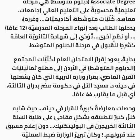
Associate Degree (دبلوم متوسّط) هي مرحلةٌ
تعليميّةٌ محسوبةٌ على التعليم العالي (جامعات،
معاهد، كُلّيّات متوسّطة، أكاديميّات… وغيره)،
يدخلها الطالب بعد إنهاءِ المرحلة المدرسيّة (12 عامًا)
… أو نظمٍ أخرى… تُؤدّي إلى شهادة الثانويّة العامّة
كشرطٍ للقبول في مرحلة الدبلوم المتوسّط.
بدايةً، يعود إقرارُ الامتحان العام لكُلّيّات المجتمع
(الدبلوم المتوسّط) في الأردن إلى مطلع ثمانينيّات
القرن الماضي، بقرار وزارة التربية التي كان يشغلها
في حينه د. سعيد التل في حكومة مضر بدران الثالثة،
أي قبل ما يقارب 44 عامًا.
وحصلت معارضةٌ كبيرةٌ للقرار في حينه… حيث شابه
خللٌ كبيرٌ لتطبيقه بشكلٍ مفاجئ على طلبة السنة
الثالثة الخريجين في البوليتكنيك… دون إعلامٍ مسبق
عند قبولهم..! وكان تبريرُ الوزارة ضبطَ العمليّة