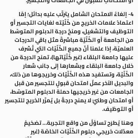
أو امتحاناتٍ للقبول في الجامعات والتجسير.
4- إلغاءُ الامتحان الشامل يترتّب عليه بدائل؛ إمّا
اعتمادُ علامات الخريج من كُلّيّته لغايات التجسير أو
التوظيف والتشغيل، ومنحُ درجة الدبلوم المتوسّط
من الجامعة أو الكُلّيّة مباشرةً مثل باقي الدرجات
العلميّة، إذا علمنا أنّ جميع الكُلّيّات التي تُشرف
عليها جامعة البلقاء (غير كُلّيّاتها)، تمنح الدرجة من
خلال جامعة البلقاء وبشعارها إلى جانب شعار
الكُلّيّة، وتستفيد هذه الكُلّيّات وخريجوها من ذلك،
والبديل الآخر عملُ امتحان قبولٍ للتجسير من قبل
الجامعات من غير خريجيها حملة الدبلوم المتوسّط،
أو امتحان وطنيّ لا يمنح درجةً بل يُمرِّر الخريج للتجسير
أو التوظيف.
وهنا يُطرَح تساؤلٌ من واقع التجربة… تضخيمُ
معدّلات خريجي دبلوم الكُلّيّات الخاصّة (غير