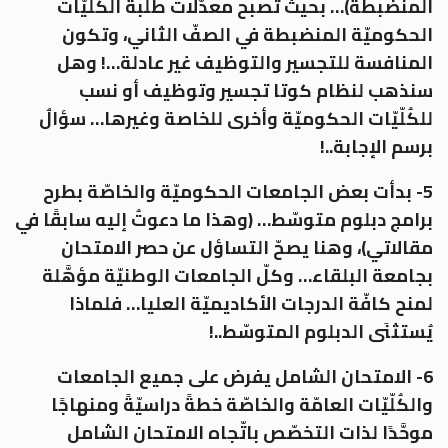
المنضبطة)… بحيث تصبح معدّلات طلبة الكُلّيّات
الحكوميّة المنضبطة في الصفّ الثاني، وتكون
المنافسة للتجسير والتوظيف غير عادلة…! وهل
سنذهب لنظام كوتا تجسير وتوظيف أو نسب
للكُلّيّات الحكوميّة وأخرى للخاصة وغيرها… سؤالٌ
برسم الإجابة..!
5- بدأت بعض الجامعات الحكوميّة والخاصّة بطرح
برامج دبلوم متوسّط… (وهذا ما دعوتُ إليه سابقًا في
مقالاتي)، وهنا يصحّ التساؤل عن حصر الامتحان
بجامعة البلقاء… وكلّ الجامعات الوطنيّة مؤهَّلة
لمنح كافّة الدرجات الأكاديميّة العليا… فلماذا
يُستثنَى الدبلوم المتوسّط..!
6- الامتحان الشامل يفرض على جميع الجامعات
والكُلّيّات العامّة والخاصّة خطةً دراسيّةً ومنهاجًا
موحَّدًا لذات التخصّص باتّجاه الامتحان الشامل