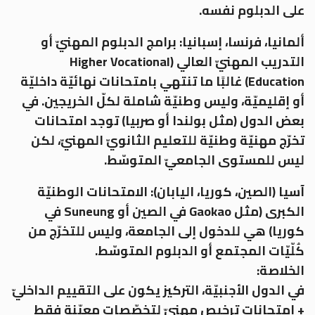
على الدبلوم نفسه.
ألمانيا، فرنسا، إسبانيا: برامج الدبلوم المهنيّ أو
التدريب المهنيّ العالي (Higher Vocational
Education) غالبًا ما تنتهي بامتحانات نهائيّة داخليّة
أو إقليميّة، وليس وطنيّة شاملة لكلّ الخريجين. في
بعض الدول (مثل بولندا أو صربيا) توجد امتحانات
تخرّج مهنيّة وطنيّة للتعليم الثانويّ المهنيّ، لكن
ليس للمستوى الجامعيّ المتوسّط.
آسيا (الصين، كوريا، اليابان): الامتحانات الوطنيّة
الكبرى (مثل Gaokao في الصين أو Suneung في
كوريا) هي للدخول إلى الجامعة، وليس للتخرّج من
كُلّيّات المجتمع أو الدبلوم المتوسّط.
الخلاصة:
في الدول الأجنبيّة، التركيز يكون على التقييم الداخليّ
+ امتحانات ترخيص مهنيّ لتخصّصات معيّنة فقط