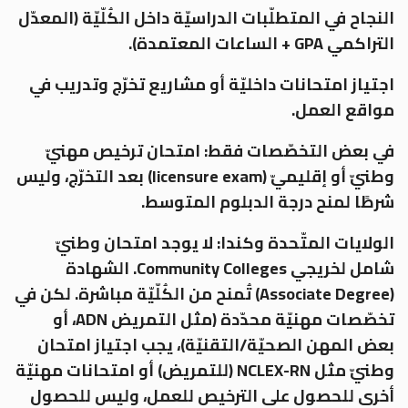
النجاح في المتطلّبات الدراسيّة داخل الكُلّيّة (المعدّل
التراكمي GPA + الساعات المعتمدة).
اجتياز امتحانات داخليّة أو مشاريع تخرّج وتدريب في
مواقع العمل.
في بعض التخصّصات فقط: امتحان ترخيص مهنيّ
وطنيّ أو إقليميّ (licensure exam) بعد التخرّج، وليس
شرطًا لمنح درجة الدبلوم المتوسط.
الولايات المتّحدة وكندا: لا يوجد امتحان وطنيّ
شامل لخريجي Community Colleges. الشهادة
(Associate Degree) تُمنح من الكُلّيّة مباشرة. لكن في
تخصّصات مهنيّة محدّدة (مثل التمريض ADN، أو
بعض المهن الصحيّة/التقنيّة)، يجب اجتياز امتحان
وطنيّ مثل NCLEX-RN (للتمريض) أو امتحانات مهنيّة
أخرى للحصول على الترخيص للعمل، وليس للحصول