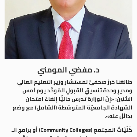
د. مفضي المومني
طالعَنا خبرٌ صحفيٌّ لمستشارِ وزيرِ التعليم العالي
ومديرِ وحدةِ تنسيقِ القبولِ المُوحَّد يوم أمس
الاثنين: «إنّ الوزارة تدرس حاليًّا إلغاءَ امتحانِ
الشهادةِ الجامعيّة المتوسّطة (الشامل) مع وضع
بدائلَ عنه».
كُلّيّاتُ المجتمع (Community Colleges) أو برامج الـ