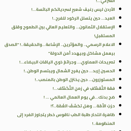
الشرعيُّ…!
الأردن ليس رغيفَ شعيرٍ لسردياتكم البائسة…!
العيد… حين يتسلل الركود للفرح..!
الإستقلال الثمانون… والتعليم العالي بين الطموح وقلق
المستقبل!
الاعلام الرسمي.. والمؤثرين.. الإشاعة…والحقيقة..! “الصدق
بيعمل مشاكل وبيهدد أمن الدولة”
تصريحات العماوي… وجرائمُ ذوي الياقاتِ البيضاء…!
الحسين إربد… حين يفرح الشمال ويبتسم الوطن..!
المستوزرون… حين يختزل الوطن بالمنصب..!
فقهُ التَّقشُّفِ في زمنِ التَّكَشُّف…!
صَح بدنك…في يوم العمال العالمي … !
حزبُ الأُمّة… وهل تكشفُ الغُمّة..؟!
ظاهرة انتحار طلبة الطب ناقوس خطر يتجاوز الفرد إلى
المنظومة..!