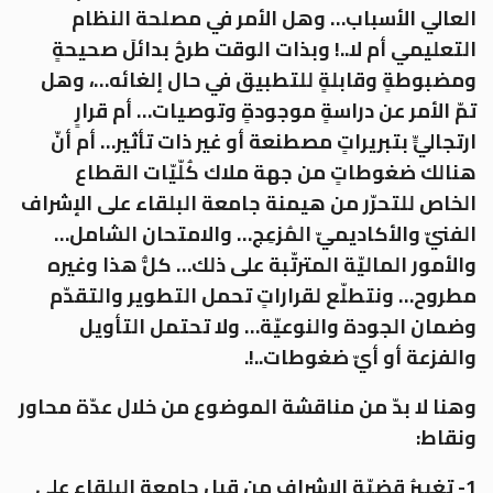
العالي الأسباب… وهل الأمر في مصلحة النظام
التعليمي أم لا..! وبذات الوقت طرحُ بدائلَ صحيحةٍ
ومضبوطةٍ وقابلةٍ للتطبيق في حال إلغائه…، وهل
تمّ الأمر عن دراسةٍ موجودةٍ وتوصيات… أم قرارٍ
ارتجاليٍّ بتبريراتٍ مصطنعة أو غير ذات تأثير… أم أنّ
هنالك ضغوطاتٍ من جهة ملاك كُلّيّات القطاع
الخاص للتحرّر من هيمنة جامعة البلقاء على الإشراف
الفنيّ والأكاديميّ المُزعِج… والامتحان الشامل…
والأمور الماليّة المترتّبة على ذلك… كلُّ هذا وغيره
مطروح… ونتطلّع لقراراتٍ تحمل التطوير والتقدّم
وضمان الجودة والنوعيّة… ولا تحتمل التأويل
والفزعة أو أيّ ضغوطات..!.
وهنا لا بدّ من مناقشة الموضوع من خلال عدّة محاور
ونقاط:
1- تغييرُ قضيّة الإشراف من قبل جامعة البلقاء على