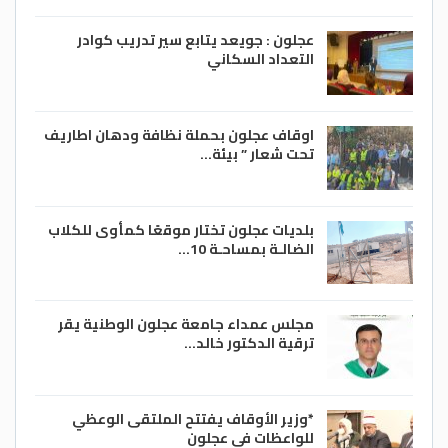
عجلون : جويعد يتابع سير تدريب كوادر
التعداد السكاني
اوقاف عجلون بحملة نظافة ودهان اطاريف
تحت شعار ” بيئة…
بلديات عجلون تختار موقعًا كمأوى للكلاب
الضالـة بمساحـة 10…
مجلس عمداء جامعة عجلون الوطنية يقر
ترقية الدكتور خالد…
*وزير الأوقاف يفتتح الملتقى الوعظي
للواعظات في عجلون