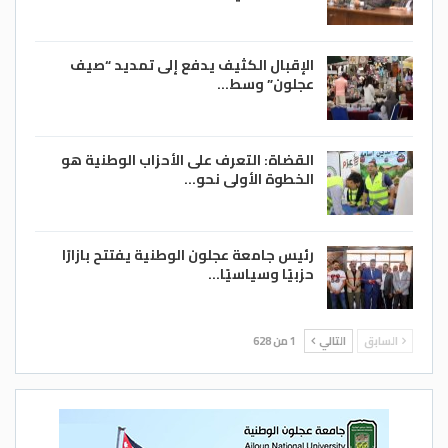
الإقبال الكثيف يدفع إلى تمديد “صيف
عجلون” وسط…
القضاة: التعرف على الأحزاب الوطنية هو
الخطوة الأولى نحو…
رئيس جامعة عجلون الوطنية يفتتح بازارًا
حزبيًا وسياسيًا…
السابق
التالي
1 من 628