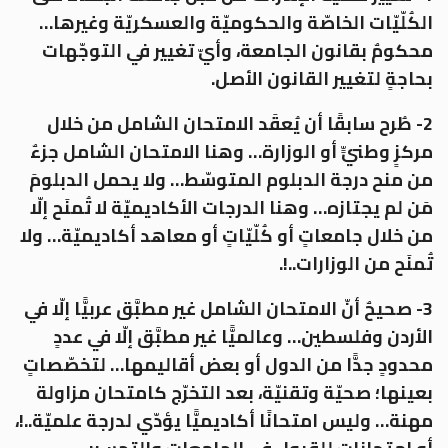
الكُلّيّات الخاصّة والحكوميّة والعسكريّة وغيرها…
محكومٌ بقانون الجامعة، وأيّ تغيير في التوجّهات
بحاجةٍ لتغيير القانون الأصل.
2- طُرح سابقًا أن يُعقَد الامتحان الشامل من خلال
مركزٍ وطنيٍّ أو الوزارة… وهنا الامتحان الشامل جزءٌ
من منح درجة الدبلوم المتوسّط… ولا يحمل الدبلومَ
مَن لم يجتازه… وهنا الدرجات الأكاديميّة لا تُمنَح إلّا
من خلال جامعاتٍ أو كُلّيّاتٍ أو معاهد أكاديميّة… ولا
تُمنَح من الوزارات..!.
3- صحيحٌ أنّ الامتحان الشامل غير مطبَّق عربيًّا إلّا في
الأردن وفلسطين… وعالميًّا غير مطبَّق إلّا في عددٍ
محدودٍ جدًّا من الدول أو بعض أقاليمها… لتخصّصاتٍ
بعينها؛ صحيّة وتقنيّة، بعد التخرّج كامتحان مزاولة
مهنة… وليس امتحانًا أكاديميًّا يؤدّي لدرجة علميّة..!،