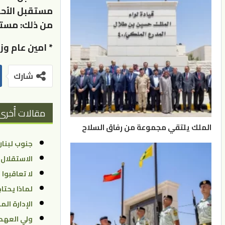
مستقبل الأحزا
من ذلك: مستقب
* امين عام وز
شارك
مقالات أُخرى
الملك يلتقي مجموعة من رفاق السلاح
جنوب لبنان
الاستقلال
لا تعاقبوا 
لماذا يحتا
الإدارة ال
ولي العهد 