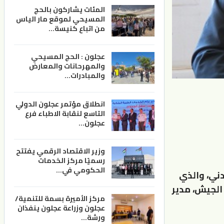
المئات يشاركون بالحج
المسيحي لموقع مار الياس
من اتباع كنيسة…
عجلون : الحج المسيحي
والمهرحانات والمعارض
والمبادرات…
انطلاق مؤتمر عجلون الدولي
التاسع لنقابة الاطباء فرع
عجلون…
وزير الاقتصاد الرقمي يفتتح
رسميًا مركز الخدمات
الحكومي في…
12) من الدستور الأردني، والذي
د الجيش، مدير
مركز الأميرة بسمة للتنمية/
عجلون وزراعة عجلون ينفذان
ورشة…