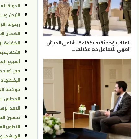
الدولة الم
الأردن وسي
زيتونة الأ
الضمان الا
الملك يؤكد ثقته بكفاءة نشامى الجيش
الكفاءة أو
العربي للتعامل مع مختلف…
الأكاديمية
أسبوع العم
حين تُعاد 
الإضطهاد 
حوكمة العل
المجلس الأ
البعد الإس
تحسين الم
التطويرال
الهاشميون