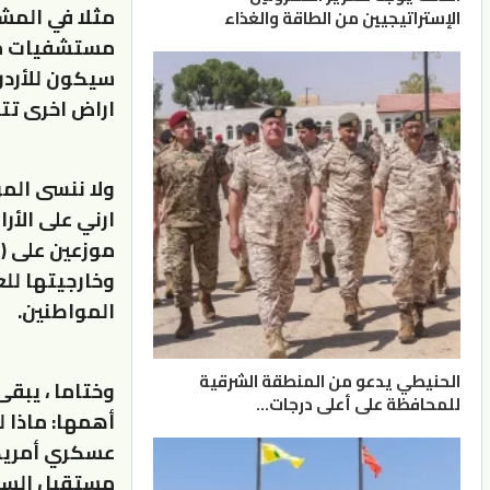
مثلا في المش
الإستراتيجيين من الطاقة والغذاء
مستشفيات ميد
سيكون للأردن 
اراض اخرى تتم
وخارجيتها لل
المواطنين.
الحنيطي يدعو من المنطقة الشرقية
وختاما ، يبق
للمحافظة على أعلى درجات…
أهمها: ماذا 
عسكري أمريكي 
مستقبل السياس