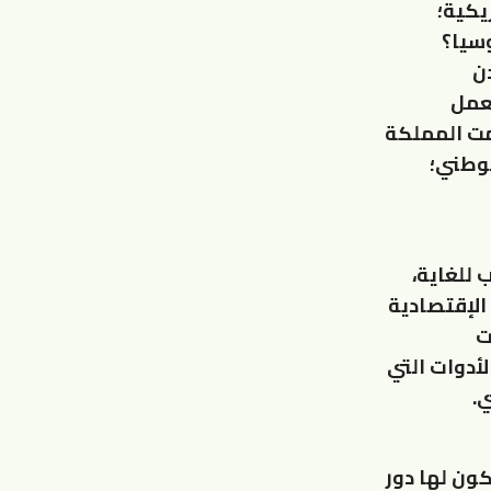
يكية؛
وسيا؟
دن
بعمل
مت المملكة
لوطني؛
 للغاية،
الإقتصادية
ت
لأدوات التي
.
ون لها دور