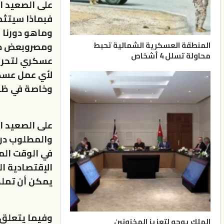
على الصعيد ا
فبماذا سيتثم
وماهو دورنا ف
المنطقة العسكرية الشمالية تحبط
ومصروبعض دول
محاولة تسلل 4 أشخاص
عسكري لتحرير
لأي عمل عسكر
وخاصة في ظل 
على الصعيد ا
والمطلوب درا
في الوقت الم
الإقتصادية ال
يمكن أن تملك
وفيما يتعلق 
الملك يوجه لتعزيز المخزونين