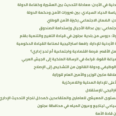
دنية في الأردن: معادلة التحديث بين العشيرة وكفاءة الدولة
اسة الحياد السيادي: بين ضرورات الأمن وحكمة الدولة
ردن: الضمان الاجتماعي ركيزة الأمن الوطني
جتماعي: بين عدالة الأجيال وإستدامة الصندوق
لاً: دروس من بلدية عجلون في قيادة التغيير والتنمية بقلم
 الأردنية للإدارة: رافعة استراتيجية لصناعة القيادة الحكومية
ل الأقصر: فرصة اقتصادية واجتماعية أم تحدٍ إداري؟
صياغة القوة: قراءة في الرسالة الملكية إلى الجيش العربي
الوظيفي ودولة القانون من التشخيص إلى الإصلاح
اقة مابين الوزير والأمين العام للوزارة
على للإدارة المحلية واللامركزية
تراتيجي للإستقلال
ستوى المعيشي للعاملين والمتقاعدين كمدخل لنجاح التحديث الإداري
سياحي لينابيع وعيون المياه في محافظة عجلون
 قادة الأمة