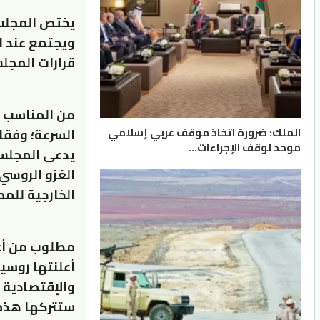
يختص المجلس 
ويجتمع عند ا
قرارات المجل
من المناسب أ
الملك: ضرورة اتخاذ موقف عربي إسلامي
موحد لوقف الإجراءات…
يدعى المجلس 
الغزو الروسي 
الخارجية للم
مطلوب من أعض
أعلنتها روسيا
والإقتصادية ،
ستتركها هذه 