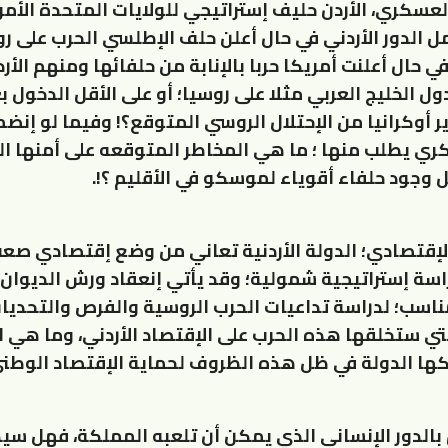
لعسكري، الأردن حليف إستراتيجي للولايات المتحدة الأمر
ل الدور الأردني في حال أعلن حلف الإطلسي الحرب على ر
ي حال أعلنت أمريكا حربا بالإنابة من حلفائها ومنهم الأر
 الخليج العربي مثلا على روسيا؛ أو على الأقل الدخول 
 أوكرانيا من الإحتلال الروسي المتوقع؟! وفيما لو إنض
ي يطلب منها ؛ ما هي المخاطر المتوقعه على أمنها ا
وجود حلفاء أقوياء لموسكو في الأقليم ؟!.
لإقتصادي؛ الدولة الأردنية تعاني من وضع إقتصادي صعب
سة إستراتيجية شمولية؛ وقد يأتي إنعقاد ورش الديوان 
ناسب؛ لدراسة تداعيات الحرب الروسية والفرص والتحديا
تي ستخلقها هذه الحرب على الإقتصاد الأردني، وما هي ا
ها الدولة في ظل هذه الظروف لحماية الإقتصاد الوطني
بالدور الإنساني الذي يمكن أن تلعبه المملكة، فهل سيك