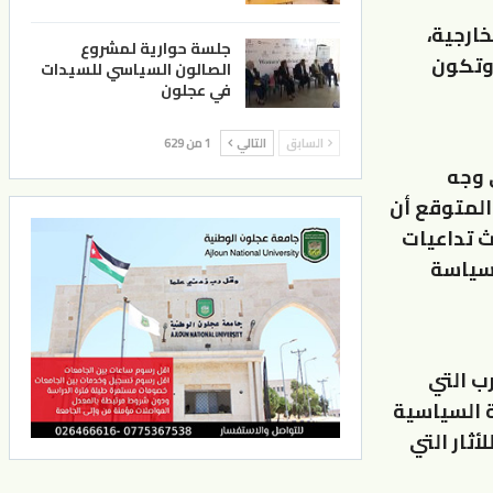
ارجية،
جلسة حوارية لمشروع
 وتكون
الصالون السياسي للسيدات
في عجلون
السابق
التالي
1 من 629
 وجه
الدستور، حيث من المتوقع أن
ث تداعيات
لسياسة
ب التي
ة السياسية
ثار التي