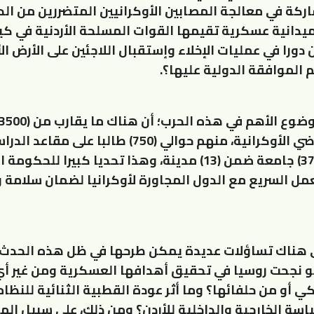
اركة في معالجة المصابين الأوكرانيين المتضررين من ال
انية عسكرية تقيمها القوات المسلحة الأردنية في ك
دورا في عمليات الإخلاء وإستقبال اللاجئين على الأرض الأ
 الموافقة الدولية عليها؟.
ارني على الأراضي الأوكرانية، منهم حوالي (750) طالبا 
موزعين على (37) جامعة ضمن (13) مدينة، وهذا تحديا كبيرا للحكوم
عمل السريع مع الدول المجاورة لأوكرانيا لضمان سلامة 
ى هناك تساؤلات عديدة يمكن طرحها في ظل هذه الحدث؛
لو نجحت روسيا في تحقيق أهدافها العسكرية ومن غير أ
أو من حلفائها؟ وما أثر عودة القطبية الثنائية للنظام
ة الخارجية والداخلية للأردن؟ ومن ذلك، على سبيل المثا