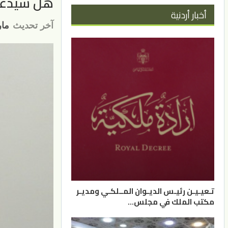
هل سيدعى 
أخبار أردنية
آخر تحديث
مارس 
تـعيـيـن رئيـس الديـوان المــلكـي ومديـر
مكتب الملك في مجلس…