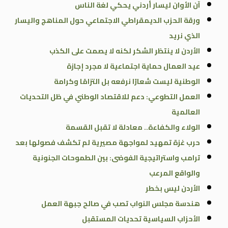
آن الأوان ليسار أردني يحكي لغة الناس
ورقة الحزب الديمقراطي الاجتماعي حول المناهج واليسار
الذي نريد
الأردن لا ينتظر الشكر لكنه لا يصمت على الكذب
عيد العمال حماية اجتماعية لا مجرد إجازة
الوطنية ليست شعارًا نرفعه بل التزامًا وكرامة
العمل التطوعي: دعم للاقتصاد الوطني في ظل التحديات
العالمية
الولاء والكفاءة.. معادلة لا تقبل القسمة
حرب غزة تمهيد لمواجهة مصيرية لم تكشف فصولها بعد
ترامب واستراتيجية الفوضى: بين الطموحات الجنونية
والواقع المرعب
الأردن ليس بخطر
هندسة مجلس النواب تصب في صالح جبهة العمل
الأحزاب السياسية تحديات المستقبل