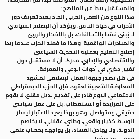
والمستقبل يبدأ من المناهج”.
هذا النوع من العمل الحزبي الجاد يعيد تعريف دور
الأحزاب في حياة الناس، ويؤكد أن الإصلاح السياسي
لا يُبنى فقط بالتحالفات، بل بالأفكار والرؤى
والمبادرات الواقعية. وهذا ما فعله الحزب عندما ربط
إصلاح التعليم بعملية التحديث السياسي
والاقتصادي والإداري، مدركًا أن لا مستقبل دون
تغيير جذري في أدوات الوعي والمعرفة.
في ظل تصدر جبهة العمل الإسلامي لمشهد
المعارضة الشعبية لعقود، فإن الحزب الديمقراطي
الاجتماعي اليوم قادر على تقديم بديل مقنع، لا يقوم
على المزايدة أو الاستقطاب، بل على عمل سياسي
حقيقي ومتواصل. وهو بهذا يعيد الاعتبار ليسار
الوسط كخيار واقعي، وطني، عقلاني، لا يخاصم
الدولة، ولا يهادن الفساد، بل يواجهه بخطاب علمي
وعملي ومسؤول.