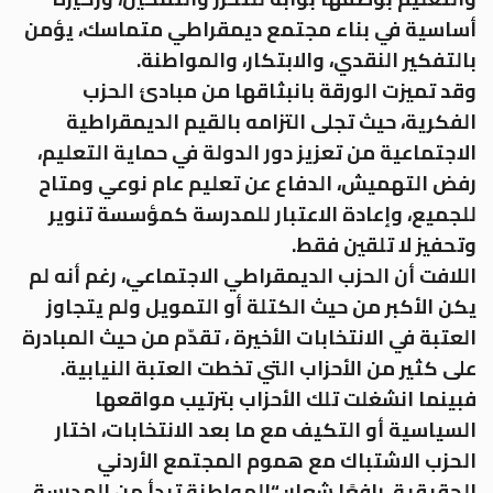
أساسية في بناء مجتمع ديمقراطي متماسك، يؤمن
بالتفكير النقدي، والابتكار، والمواطنة.
وقد تميزت الورقة بانبثاقها من مبادئ الحزب
الفكرية، حيث تجلى التزامه بالقيم الديمقراطية
الاجتماعية من تعزيز دور الدولة في حماية التعليم،
رفض التهميش، الدفاع عن تعليم عام نوعي ومتاح
للجميع، وإعادة الاعتبار للمدرسة كمؤسسة تنوير
وتحفيز لا تلقين فقط.
اللافت أن الحزب الديمقراطي الاجتماعي، رغم أنه لم
يكن الأكبر من حيث الكتلة أو التمويل ولم يتجاوز
العتبة في الانتخابات الأخيرة ، تقدّم من حيث المبادرة
على كثير من الأحزاب التي تخطت العتبة النيابية.
فبينما انشغلت تلك الأحزاب بترتيب مواقعها
السياسية أو التكيف مع ما بعد الانتخابات، اختار
الحزب الاشتباك مع هموم المجتمع الأردني
الحقيقية، رافعًا شعار: “المواطنة تبدأ من المدرسة،