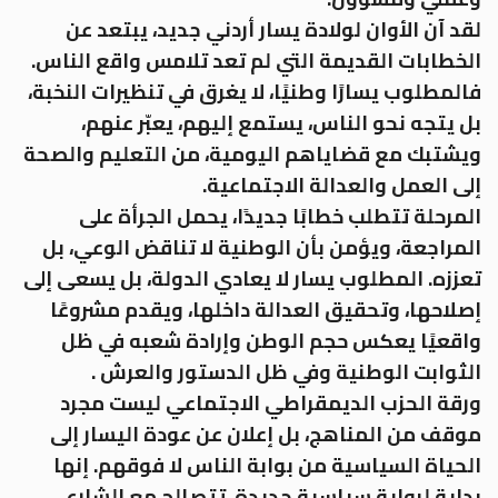
لقد آن الأوان لولادة يسار أردني جديد، يبتعد عن
الخطابات القديمة التي لم تعد تلامس واقع الناس.
فالمطلوب يسارًا وطنيًا، لا يغرق في تنظيرات النخبة،
بل يتجه نحو الناس، يستمع إليهم، يعبّر عنهم،
ويشتبك مع قضاياهم اليومية، من التعليم والصحة
إلى العمل والعدالة الاجتماعية.
المرحلة تتطلب خطابًا جديدًا، يحمل الجرأة على
المراجعة، ويؤمن بأن الوطنية لا تناقض الوعي، بل
تعززه. المطلوب يسار لا يعادي الدولة، بل يسعى إلى
إصلاحها، وتحقيق العدالة داخلها، ويقدم مشروعًا
واقعيًا يعكس حجم الوطن وإرادة شعبه في ظل
الثوابت الوطنية وفي ظل الدستور والعرش .
ورقة الحزب الديمقراطي الاجتماعي ليست مجرد
موقف من المناهج، بل إعلان عن عودة اليسار إلى
الحياة السياسية من بوابة الناس لا فوقهم. إنها
بداية لرواية سياسية جديدة، تتصالح مع الشارع،