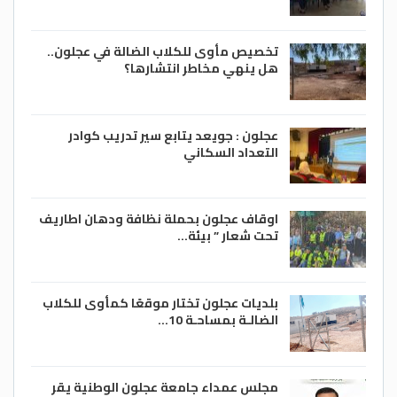
تخصيص مأوى للكلاب الضالة في عجلون..
هل ينهي مخاطر انتشارها؟
عجلون : جويعد يتابع سير تدريب كوادر
التعداد السكاني
اوقاف عجلون بحملة نظافة ودهان اطاريف
تحت شعار ” بيئة…
بلديات عجلون تختار موقعًا كمأوى للكلاب
الضالـة بمساحـة 10…
مجلس عمداء جامعة عجلون الوطنية يقر