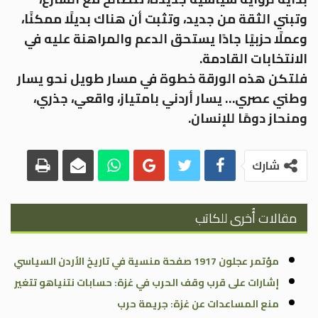
وتبني الثقة من جديد، وتثبت أن هناك بديلًا ممكنًا،
وعملًا حزبيًا جادًا يستحق الدعم والمراهنة عليه في
الانتخابات القادمة.
فلتكن هذه الورقة خطوة في مسار طويل نحو يسار
وطني عصري… يسار أردني بامتياز، واقعي، جذري،
ومنحاز دومًا للإنسان.
شارك
مقالات أُخرى للكاتب
مؤتمر عجلون 1917 صفحة منسية في تاريخ الأردن السياسي
إشارات على قرب وقف الحرب في غزة: حسابات نتنياهو تتغير
منع المساعدات عن غزة: جريمة حرب