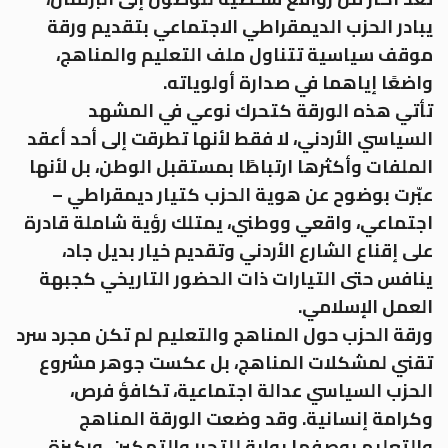
يبادر الحزب الديمقراطي الاجتماعي بتقديم ورقة
موقف سياسية تتناول ملف التعليم والمناهج،
واضعًا إياهما في صدارة أولوياته.
تأتي هذه الورقة كتحرك نوعي في المشهد
السياسي الأردني، لا فقط لأنها تطرقت إلى أحد أعقد
الملفات وأكثرها ارتباطًا بمستقبل الوطن، بل لأنها
عبّرت بوضوح عن هوية الحزب كتيار ديمقراطي –
اجتماعي، واقعي ووطني، يمتلك رؤية شاملة قادرة
على إقناع الشارع الأردني وتقديم خيار بديل جاد،
ينافس حتى التيارات ذات الحضور التاريخي كجبهة
العمل الإسلامي.
ورقة الحزب حول المناهج والتعليم لم تكن مجرد سرد
تقني لمشكلات المناهج، بل عكست جوهر مشروع
الحزب السياسي عدالة اجتماعية، تكافؤ فرص،
وكرامة إنسانية. وقد وضعت الورقة المناهج
والتعليم بوصفها بوابة للتحرر والتمكين، وركيزة