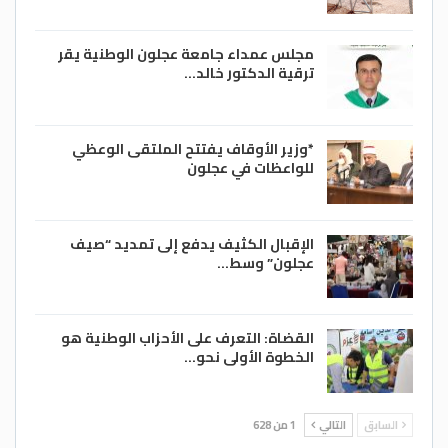
مجلس عمداء جامعة عجلون الوطنية يقر
ترقية الدكتور خالد…
*وزير الأوقاف يفتتح الملتقى الوعظي
للواعظات في عجلون
الإقبال الكثيف يدفع إلى تمديد “صيف
عجلون” وسط…
القضاة: التعرف على الأحزاب الوطنية هو
الخطوة الأولى نحو…
السابق
التالي
1 من 628