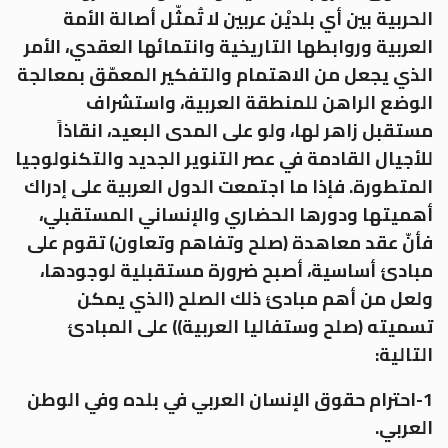
الحربية بين أي بلديْن عربين لا تُمثّل أصالة الأمة
العربية وروابطها التاريخية وانتمائها العقدي، الأمر
الذي يجعل من الاهتمام والتفكير المعمّق بمعالجة
الوضع الراهن للمنطقة العربية، واستشراف
مستقبل زاهر لها، ولو على المدى البعيد، انقاذاً
للأجيال القادمة في عصر التنوير الجديد والتكنولوجيا
المتطورة. فإذا ما اجتمعت الدول العربية على إدراك
أهميتها ودورها الحضاري والإنساني المستقبلي،
فأنّ عقد معاهدة (صلح وتفاهم وتعاون) تقوم على
مبادئ أساسية، أصبح ضرورة مستقبلية لوجودها،
ولعل من أهم مبادئ ذلك الصلح (الذي يمكن
تسميته (صلح وستفاليا العربية)) على المبادئ
التالية:
1-احترام حقوق الإنسان العربي في بلده وفي الوطن
العربي.