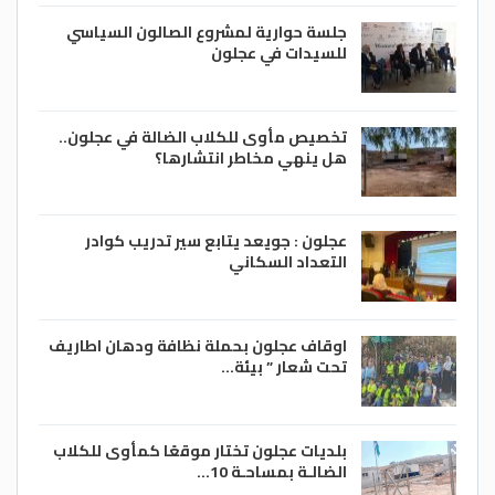
جلسة حوارية لمشروع الصالون السياسي
للسيدات في عجلون
تخصيص مأوى للكلاب الضالة في عجلون..
هل ينهي مخاطر انتشارها؟
عجلون : جويعد يتابع سير تدريب كوادر
التعداد السكاني
اوقاف عجلون بحملة نظافة ودهان اطاريف
تحت شعار ” بيئة…
بلديات عجلون تختار موقعًا كمأوى للكلاب
الضالـة بمساحـة 10…