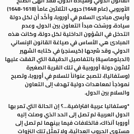
القانون الدولي وسيادة الدول، فقد أنهى الصلح
الأوروبي (عام 1648) حروب الثلاثين عاماً (1618-1648)
وأرسى مبادئ السلام في أوروبا، وأكّد أن لكل دولة
سيادة، ورسّخت مبدأ التعاون بين الدول، وعدم
التدخل في الشؤون الداخلية لكل دولة، وكانت هذه
المبادئ هي الأساس في صياغة القانون الإنساني
الدولي، وقد شرحها (كيسنجر) في كتابه الشهير
(الدبلوماسية) بالتفاصيل الدقيقة التي اتفقت عليها
ثلاثون دولة أوروبية في تلك القرية الصغيرة
(وستفاليا)، لتصبح عنواناً للسلام في أوروبا، وتصبح
نموذجاً لمعاهدات دولية تهدف إلى التعاون
والسلام بين الدول.
*وستفاليا عربية افتراضية…؟ إن الحالة التي تمر بها
الدول العربية لم تصل إلى الحد الذي وصلت إليه
أوروبا آنذاك، فالخلافات فيما بينهما لم تصل إلى
مستوى الحروب العدائية، ولا تمثّل تلك النزوات