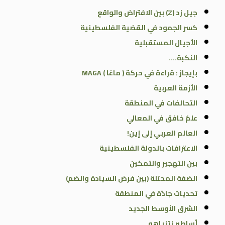
جيل زد (Z) بين الافتراض والواقع
كسر الجمود في القضية الفلسطينية
الأجيال المستقبلية
النكبة….
بإيجاز : قراءة في حركة ( ماغا ) MAGA
الأزمة العربية
التحالفات في المنطقة
علمٌ خافق في المعالي
العالم العربي إلى إين!
الاعترافات بالدولة الفلسطينية
بين التهجير والتمكين
الضفة المحتلة (بين فرض السيادة والضم)
تحديات جادّة في المنطقة
الشرق الأوسط الجديد
أساطير نتنياهو