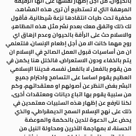
بالحيوان، من أجل إظهار نفسها على أنها الرقيقة
المرهفة التي لا تستطيع أن ترى هذه المشاهد،
مخفية تحت طيات انتقادها نزعة شيطانية، فأقول
لك ذلك واتفق معك بعدم نشر مثل هذه المظاهر،
والاسلام حث على الرأفة بالحيوان وعدم ازهاق اي
روح مهما كانت الا من أجل إطعام الإنسان، فلتعلمي
ان من أساسيات قبول العمل الصالح في الإسلام ان
يتم بالخفاء ودون الاستعراض، فالخلل هنا يكمن في
من يقوم بالفعل لا بالفعل نفسه، فديننا الإسلامي
العظيم يقوم اساسا على التسامح واحترام جميع
البشر بغض النظر عن أصولهم او معتقداتهم، وكم
من سلبية يقوم بها اتباع ديانات ومعتقدات أخرى،
لكنا نترفع عن إظهار هذه السلبيات معتمدين في
ذلك على نهج الإسلام السمح الديمقراطي، والذي
يحض على الدعوة للدين بالحكمة والموعضة
الحسنة، لا بمهاجمة الآخرين ومحاولة النيل من