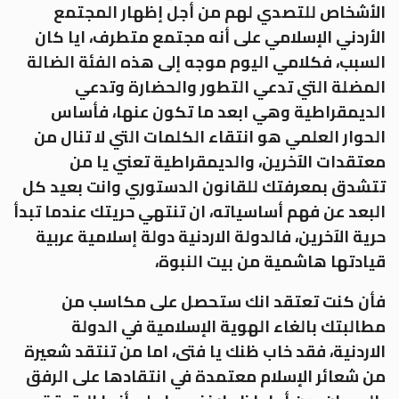
الأشخاص للتصدي لهم من أجل إظهار المجتمع
الأردني الإسلامي على أنه مجتمع متطرف، ايا كان
السبب، فكلامي اليوم موجه إلى هذه الفئة الضالة
المضلة التي تدعي التطور والحضارة وتدعي
الديمقراطية وهي ابعد ما تكون عنها، فأساس
الحوار العلمي هو انتقاء الكلمات التي لا تنال من
معتقدات الآخرين، والديمقراطية تعني يا من
تتشدق بمعرفتك للقانون الدستوري وانت بعيد كل
البعد عن فهم أساسياته، ان تنتهي حريتك عندما تبدأ
حرية الآخرين، فالدولة الاردنية دولة إسلامية عربية
قيادتها هاشمية من بيت النبوة،
فأن كنت تعتقد انك ستحصل على مكاسب من
مطالبتك بالغاء الهوية الإسلامية في الدولة
الاردنية، فقد خاب ظنك يا فتى، اما من تنتقد شعيرة
من شعائر الإسلام معتمدة في انتقادها على الرفق