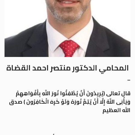
المحامي الدكتور منتصر احمد القضاة
–
قال تعالى (يُرِيدُونَ أَنْ يُطْفِئُوا نُورَ اللَّهِ بِأَفْوَاهِهِمْ
وَيَأْبَى اللَّهُ إِلَّا أَنْ يُتِمَّ نُورَهُ وَلَوْ كَرِهَ الْكَافِرُونَ ) صدق
الله العظيم