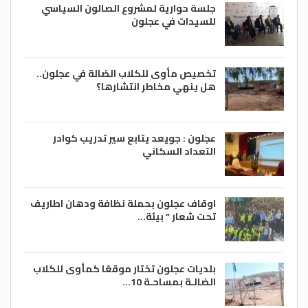
جلسة حوارية لمشروع الصالون السياسي
للسيدات في عجلون
تخصيص مأوى للكلاب الضالة في عجلون..
هل ينهي مخاطر انتشارها؟
عجلون : جويعد يتابع سير تدريب كوادر
التعداد السكاني
اوقاف عجلون بحملة نظافة ودهان اطاريف
تحت شعار ” بيئة…
بلديات عجلون تختار موقعًا كمأوى للكلاب
الضالـة بمساحـة 10…