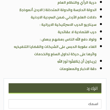
حرية الرأي والنظام العام
الدولة الحارسة والدولة المتدخلة ( الاردن أنموذجا)
دلالات العلم الأردني ضمن السردية الاردنية
سيناريو الحرب الاسرئليكية الايرانية :
حرب اقتصادية لا عقائدية
ولولا دفع الله الناس بعضهم ببعض :
الغاء عقوبة الحبس على الشيكات والقضايا التنفيذيه
واثرها على حركة تداول السلع والخدمات
يُرِيدُونَ أَن يُطْفِئُوا نُورَ اللَّهِ
دقة الاخبار والمعلومات
اترك رد